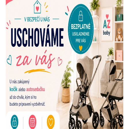
E
N
A
Š
U
P
R
E
D
A