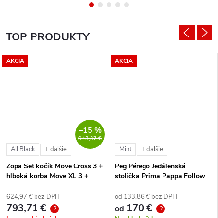
TOP PRODUKTY
AKCIA
AKCIA
–15 %
943,37 €
All Black
Mint
+ ďalšie
+ ďalšie
Zopa Set kočík Move Cross 3 +
Peg Pérego Jedálenská
hlboká korba Move XL 3 +
stolička Prima Pappa Follow
autosedačka XM podľa
Me Tahiti + hrazda zdarma
vlastného výberu + báza
624,97 € bez DPH
od 133,86 € bez DPH
793,71 €
170 €
od
?
?