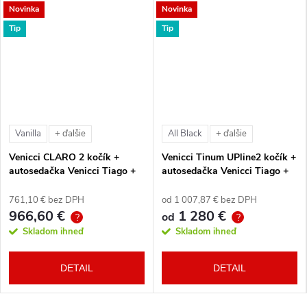
Novinka
Novinka
Tip
Tip
Vanilla
All Black
+ ďalšie
+ ďalšie
Venicci CLARO 2 kočík +
Venicci Tinum UPline2 kočík +
autosedačka Venicci Tiago +
autosedačka Venicci Tiago +
360° otočná báza + adaptéry
360° otočná báza + adaptéry
761,10 € bez DPH
od 1 007,87 € bez DPH
966,60 €
1 280 €
od
?
?
Skladom ihneď
Skladom ihneď
DETAIL
DETAIL