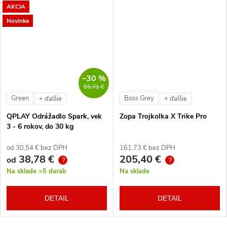
AKCIA
Novinka
–30 %
55,71 €
Green
Boss Grey
+ ďalšie
+ ďalšie
QPLAY Odrážadlo Spark, vek
Zopa Trojkolka X Trike Pro
3 - 6 rokov, do 30 kg
od 30,54 € bez DPH
161,73 € bez DPH
38,78 €
205,40 €
od
?
?
Na sklade
>5 darab
Na sklade
DETAIL
DETAIL