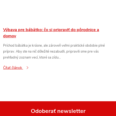
Výbava pre bábätko: čo si pripraviť do pôrodnice a
domov
Príchod bábätka je krásne, ale zároveň veľmi praktické obdobie plné
príprav. Aby ste na nič dôležité nezabudli, pripravili sme pre vás
prehľadný zoznam vecí, ktoré sa zídu...
Čítať článok
Odoberať newsletter