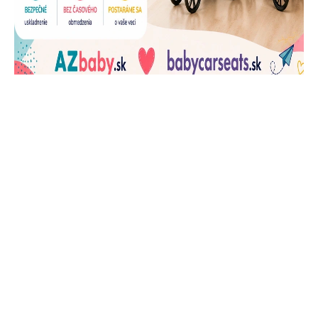
J
Ň
U