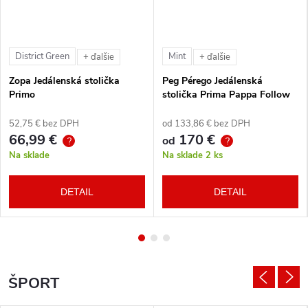
District Green
Mint
+ ďalšie
+ ďalšie
Zopa Jedálenská stolička
Peg Pérego Jedálenská
Primo
stolička Prima Pappa Follow
Me Tahiti + hrazda zdarma
52,75 € bez DPH
od 133,86 € bez DPH
66,99 €
170 €
od
?
?
Na sklade
Na sklade
2 ks
DETAIL
DETAIL
ŠPORT