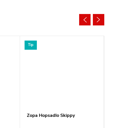
Tip
Tip
Zopa Hopsadlo Skippy
Reer Po
Clip&G