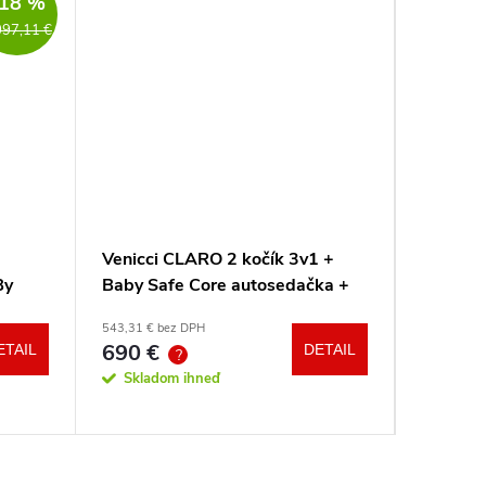
18 %
097,11 €
Venicci CLARO 2 kočík 3v1 +
Venicci
By
Baby Safe Core autosedačka +
Tinum U
adaptéry
543,31 € bez DPH
od 701,33 
690 €
890
ETAIL
DETAIL
od
?
?
Skladom ihneď
Sklad