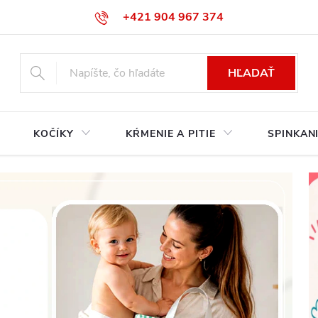
+421 904 967 374‬
info@babycarseats.sk
HĽADAŤ
KOČÍKY
KŔMENIE A PITIE
SPINKAN