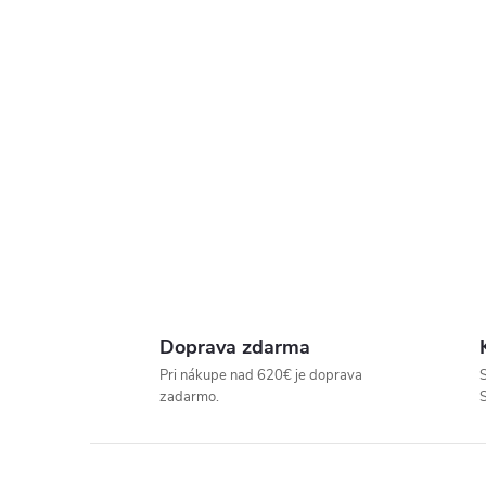
P
R
E
D
A
J
Doprava zdarma
Pri nákupe nad 620€ je doprava
S
Ň
zadarmo.
U