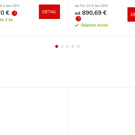
a zdarma
86 € bez DPH
od 701,33 € bez DPH
0 €
890,69 €
DETAIL
od
?
D
?
ade
2 ks
Skladom ihneď