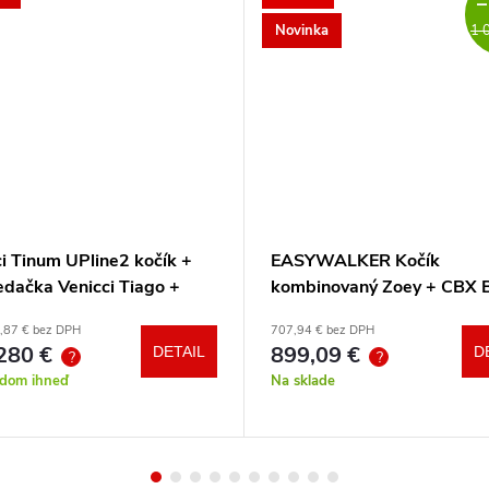
–
Novinka
1 
i Tinum UPline2 kočík +
EASYWALKER Kočík
edačka Venicci Tiago +
kombinovaný Zoey + CBX 
otočná báza + adaptéry
CYBEX Aton B2 i-Size +
,87 € bez DPH
707,94 € bez DPH
základňa
280 €
899,09 €
DETAIL
D
?
?
adom ihneď
Na sklade