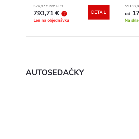
autosedačka XM podľa vlastného
hrazd
624,97 € bez DPH
od 133,
výberu + báza
793,71 €
17
DETAIL
DETAIL
od
?
Len na objednávku
Na skl
AUTOSEDAČKY