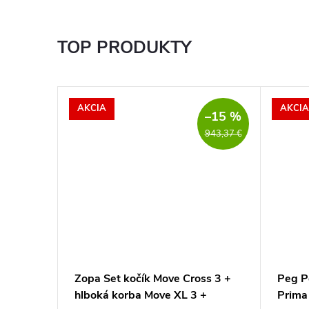
TOP PRODUKTY
AKCIA
AKCIA
–15 %
943,37 €
ačku
Zopa Set kočík Move Cross 3 +
Peg P
hlboká korba Move XL 3 +
Prima