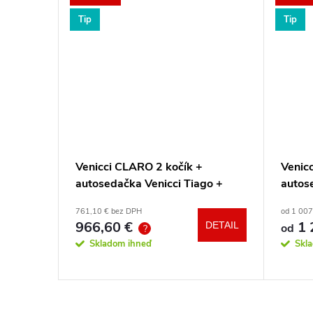
Tip
Tip
 Ride
Venicci CLARO 2 kočík +
Venicc
autosedačka Venicci Tiago +
autos
360° otočná báza + adaptéry
360° 
761,10 € bez DPH
od 1 007
966,60 €
1 
DETAIL
DETAIL
od
?
Skladom ihneď
Skl