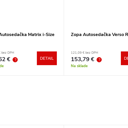
Autosedačka Matrix i-Size
Zopa Autosedačka Verso 
€ bez DPH
121,09 € bez DPH
62 €
153,79 €
DETAIL
D
?
?
de
Na sklade