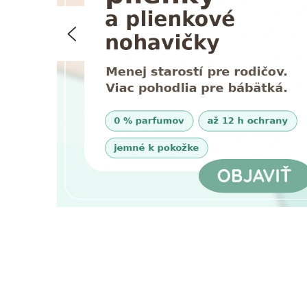
T
Predchádzajúce
Í
V
T
E
N
A
Š
U