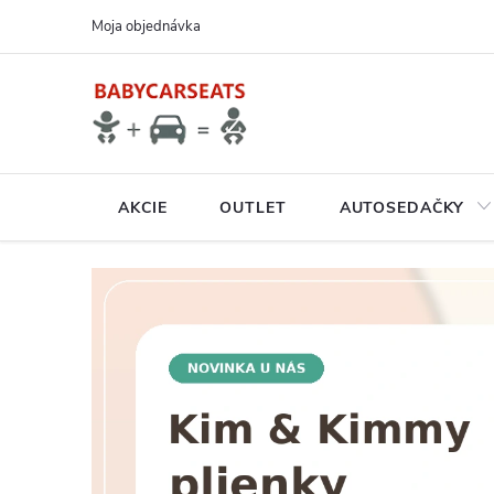
Prejsť
Moja objednávka
na
obsah
AKCIE
OUTLET
AUTOSEDAČKY
N
A
V
Š