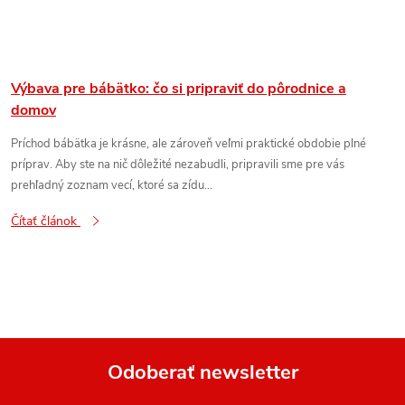
Výbava pre bábätko: čo si pripraviť do pôrodnice a
domov
Príchod bábätka je krásne, ale zároveň veľmi praktické obdobie plné
príprav. Aby ste na nič dôležité nezabudli, pripravili sme pre vás
prehľadný zoznam vecí, ktoré sa zídu...
Čítať článok
Odoberať newsletter