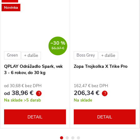
Novinka
–30 %
55,97 €
Green
Boss Grey
+ ďalšie
+ ďalšie
QPLAY Odrážadlo Spark, vek
Zopa Trojkolka X Trike Pro
3 - 6 rokov, do 30 kg
od 30,68 € bez DPH
162,47 € bez DPH
38,96 €
206,34 €
od
?
?
Na sklade
>5 darab
Na sklade
DETAIL
DETAIL