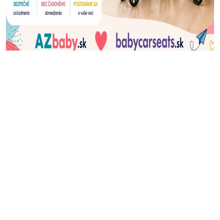
J
Ň
U