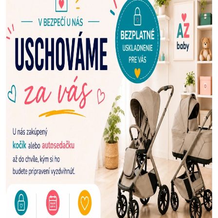
E
N
A
Š
U
P
R
E
D
A