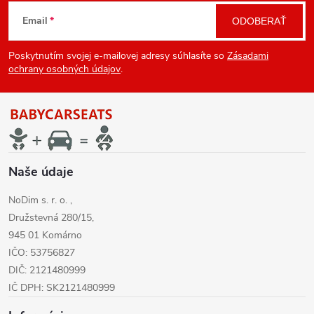
Z
Email
ODOBERAŤ
á
Poskytnutím svojej e-mailovej adresy súhlasíte so
Zásadami
p
ochrany osobných údajov
.
ä
t
i
Naše údaje
NoDim s. r. o. ,
e
Družstevná 280/15,
945 01 Komárno
IČO: 53756827
DIČ: 2121480999
IČ DPH: SK2121480999