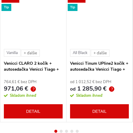
Tip
Tip
Vanilla
All Black
+ ďalšie
+ ďalšie
Venicci CLARO 2 kočík +
Venicci Tinum UPline2 kočík +
autosedačka Venicci Tiago +
autosedačka Venicci Tiago +
360° otočná báza + adaptéry
360° otočná báza + adaptéry
764,61 € bez DPH
od 1 012,52 € bez DPH
971,06 €
1 285,90 €
od
?
?
Skladom ihneď
Skladom ihneď
DETAIL
DETAIL