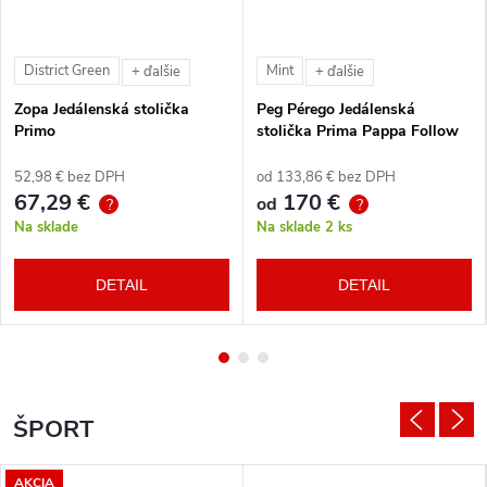
District Green
Mint
+ ďalšie
+ ďalšie
Zopa Jedálenská stolička
Peg Pérego Jedálenská
Primo
stolička Prima Pappa Follow
Me Tahiti + hrazda zdarma
52,98 € bez DPH
od 133,86 € bez DPH
67,29 €
170 €
od
?
?
Na sklade
Na sklade
2 ks
DETAIL
DETAIL
ŠPORT
AKCIA