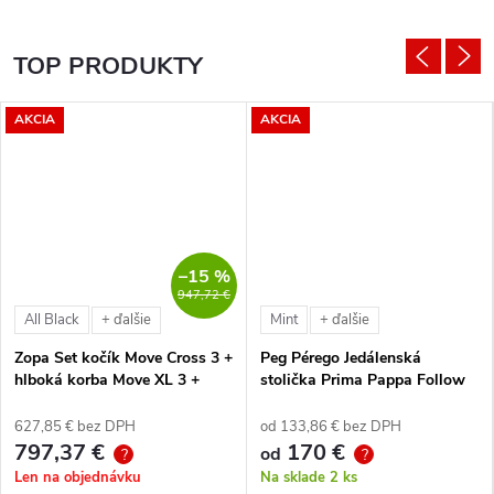
TOP PRODUKTY
AKCIA
AKCIA
–15 %
947,72 €
All Black
Mint
+ ďalšie
+ ďalšie
Zopa Set kočík Move Cross 3 +
Peg Pérego Jedálenská
hlboká korba Move XL 3 +
stolička Prima Pappa Follow
autosedačka XM podľa
Me Tahiti + hrazda zdarma
vlastného výberu + báza
627,85 € bez DPH
od 133,86 € bez DPH
797,37 €
170 €
od
?
?
Len na objednávku
Na sklade
2 ks