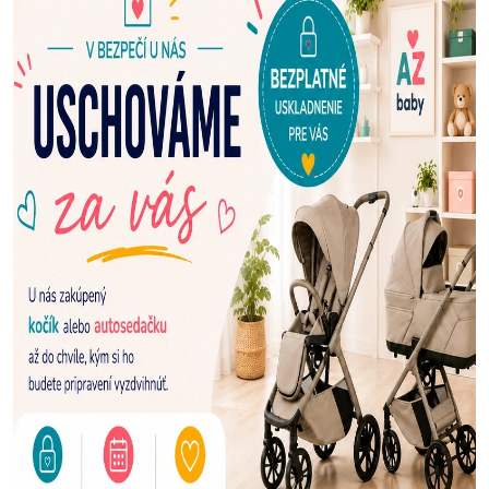
E
N
A
Š
U
P
R
E
D
A