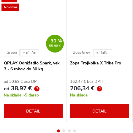
Novinka
–30 %
55,98 €
Green
Boss Grey
+ ďalšie
+ ďalšie
QPLAY Odrážadlo Spark, vek
Zopa Trojkolka X Trike Pro
3 - 6 rokov, do 30 kg
od 30,69 € bez DPH
162,47 € bez DPH
38,97 €
206,34 €
od
?
?
Na sklade
>5 darab
Na sklade
DETAIL
DETAIL