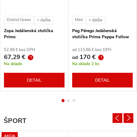
District Green
Mint
+ ďalšie
+ ďalšie
Zopa Jedálenská stolička
Peg Pérego Jedálenská
Primo
stolička Prima Pappa Follow
Me Tahiti + hrazda zdarma
52,98 € bez DPH
od 133,86 € bez DPH
67,29 €
170 €
od
?
?
Na sklade
Na sklade
2 ks
DETAIL
DETAIL
ŠPORT
AKCIA