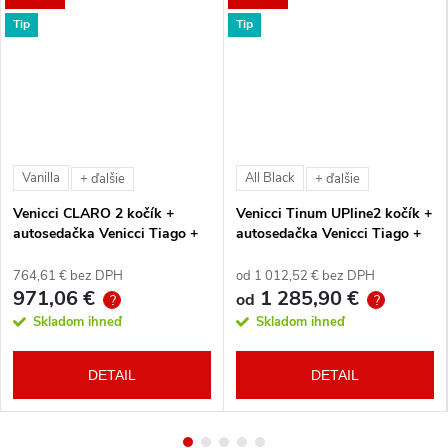
Tip
Tip
Vanilla
All Black
+ ďalšie
+ ďalšie
Venicci CLARO 2 kočík +
Venicci Tinum UPline2 kočík +
autosedačka Venicci Tiago +
autosedačka Venicci Tiago +
360° otočná báza + adaptéry
360° otočná báza + adaptéry
764,61 € bez DPH
od 1 012,52 € bez DPH
971,06 €
1 285,90 €
od
?
?
Skladom ihneď
Skladom ihneď
DETAIL
DETAIL