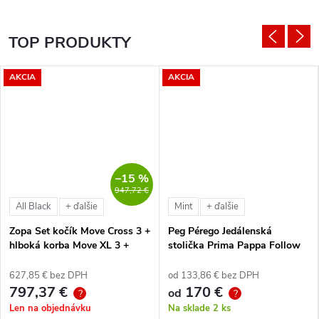
TOP PRODUKTY
AKCIA
AKCIA
–15 %
947,72 €
All Black
Mint
+ ďalšie
+ ďalšie
Zopa Set kočík Move Cross 3 +
Peg Pérego Jedálenská
hlboká korba Move XL 3 +
stolička Prima Pappa Follow
autosedačka XM podľa
Me Tahiti + hrazda zdarma
vlastného výberu + báza
627,85 € bez DPH
od 133,86 € bez DPH
797,37 €
170 €
od
?
?
Len na objednávku
Na sklade
2 ks