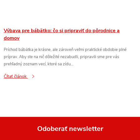
Výbava pre bábätko: čo si pripraviť do pôrodnice a
domov
Príchod bábätka je krásne, ale zároveň veľmi praktické obdobie plné
príprav. Aby ste na nič dôležité nezabudli, pripravili sme pre vás
prehľadný zoznam vecí, ktoré sa zídu...
Čítať článok
Odoberať newsletter