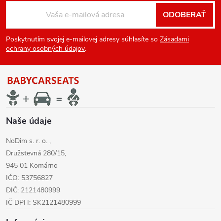
Z
ODOBERAŤ
á
Poskytnutím svojej e-mailovej adresy súhlasíte so
Zásadami
p
ochrany osobných údajov
.
ä
t
i
Naše údaje
NoDim s. r. o. ,
e
Družstevná 280/15,
945 01 Komárno
IČO: 53756827
DIČ: 2121480999
IČ DPH: SK2121480999