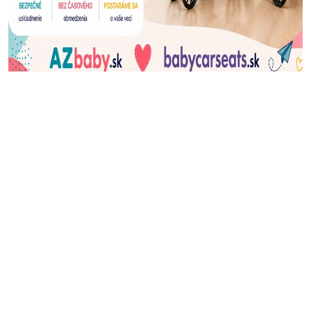
J
Ň
U