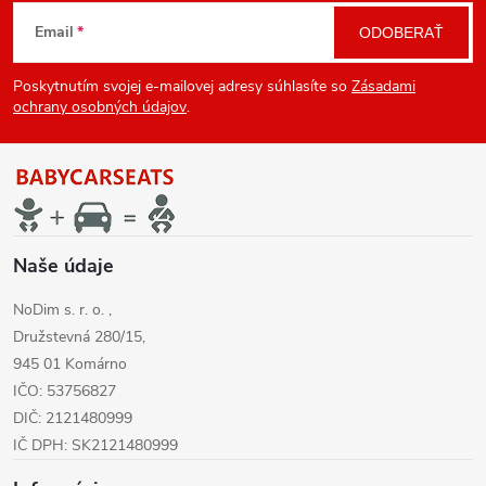
Z
Email
ODOBERAŤ
á
Poskytnutím svojej e-mailovej adresy súhlasíte so
Zásadami
p
ochrany osobných údajov
.
ä
t
i
Naše údaje
NoDim s. r. o. ,
e
Družstevná 280/15,
945 01 Komárno
IČO: 53756827
DIČ: 2121480999
IČ DPH: SK2121480999