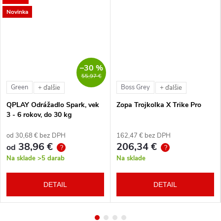
Novinka
–30 %
55,97 €
Green
Boss Grey
+ ďalšie
+ ďalšie
QPLAY Odrážadlo Spark, vek
Zopa Trojkolka X Trike Pro
3 - 6 rokov, do 30 kg
od 30,68 € bez DPH
162,47 € bez DPH
38,96 €
206,34 €
od
?
?
Na sklade
>5 darab
Na sklade
DETAIL
DETAIL