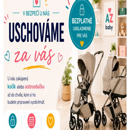
E
N
A
Š
U
P
R
E
D
A