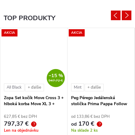
TOP PRODUKTY
AKCIA
AKCIA
–15 %
947,72 €
All Black
Mint
+ ďalšie
+ ďalšie
Zopa Set kočík Move Cross 3 +
Peg Pérego Jedálenská
hlboká korba Move XL 3 +
stolička Prima Pappa Follow
autosedačka XM podľa
Me Tahiti + hrazda zdarma
vlastného výberu + báza
627,85 € bez DPH
od 133,86 € bez DPH
797,37 €
170 €
od
?
?
Len na objednávku
Na sklade
2 ks