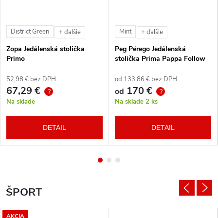
District Green
Mint
+ ďalšie
+ ďalšie
Zopa Jedálenská stolička
Peg Pérego Jedálenská
Primo
stolička Prima Pappa Follow
Me Tahiti + hrazda zdarma
52,98 € bez DPH
od 133,86 € bez DPH
67,29 €
170 €
od
?
?
Na sklade
Na sklade
2 ks
DETAIL
DETAIL
ŠPORT
AKCIA