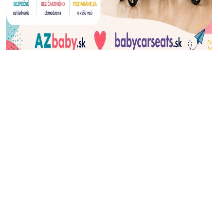
J
Ň
U