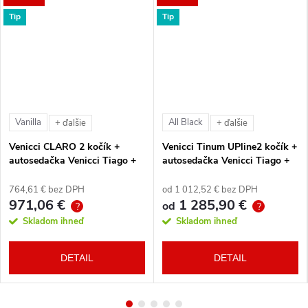
Tip
Tip
Vanilla
All Black
+ ďalšie
+ ďalšie
Venicci CLARO 2 kočík +
Venicci Tinum UPline2 kočík +
autosedačka Venicci Tiago +
autosedačka Venicci Tiago +
360° otočná báza + adaptéry
360° otočná báza + adaptéry
764,61 € bez DPH
od 1 012,52 € bez DPH
971,06 €
1 285,90 €
od
?
?
Skladom ihneď
Skladom ihneď
DETAIL
DETAIL