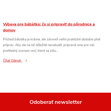
Výbava pre bábätko: čo si pripraviť do pôrodnice a
domov
Príchod bábätka je krásne, ale zároveň veľmi praktické obdobie plné
príprav. Aby ste na nič dôležité nezabudli, pripravili sme pre vás
prehľadný zoznam vecí, ktoré sa zídu...
Čítať článok
Odoberať newsletter