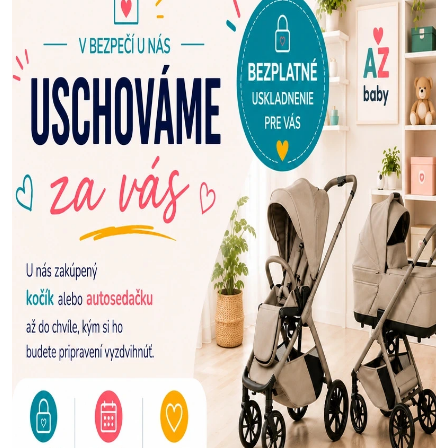
E
N
A
Š
U
P
R
E
D
A