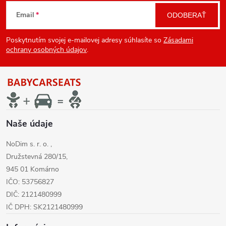
Z
Email
ODOBERAŤ
á
Poskytnutím svojej e-mailovej adresy súhlasíte so
Zásadami
p
ochrany osobných údajov
.
ä
t
i
Naše údaje
NoDim s. r. o. ,
e
Družstevná 280/15,
945 01 Komárno
IČO: 53756827
DIČ: 2121480999
IČ DPH: SK2121480999