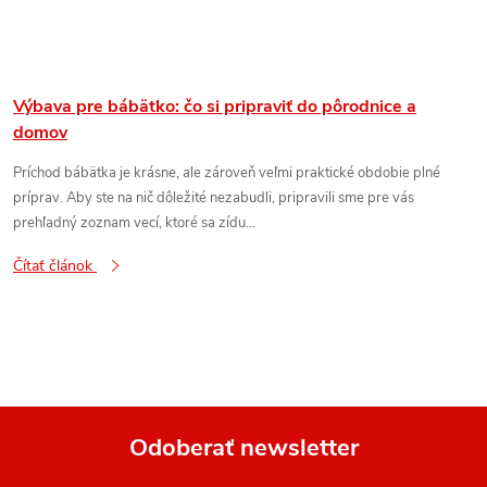
Výbava pre bábätko: čo si pripraviť do pôrodnice a
domov
Príchod bábätka je krásne, ale zároveň veľmi praktické obdobie plné
príprav. Aby ste na nič dôležité nezabudli, pripravili sme pre vás
prehľadný zoznam vecí, ktoré sa zídu...
Čítať článok
Odoberať newsletter