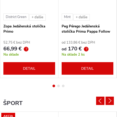
District Green
Mint
+ ďalšie
+ ďalšie
Zopa Jedálenská stolička
Peg Pérego Jedálenská
Primo
stolička Prima Pappa Follow
Me Tahiti + hrazda zdarma
52,75 € bez DPH
od 133,86 € bez DPH
66,99 €
170 €
od
?
?
Na sklade
Na sklade
2 ks
DETAIL
DETAIL
ŠPORT
AKCIA