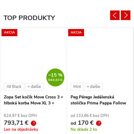
TOP PRODUKTY
AKCIA
AKCIA
–15 %
943,37 €
All Black
Mint
+ ďalšie
+ ďalšie
Zopa Set kočík Move Cross 3 +
Peg Pérego Jedálenská
hlboká korba Move XL 3 +
stolička Prima Pappa Follow
autosedačka XM podľa
Me Tahiti + hrazda zdarma
vlastného výberu + báza
624,97 € bez DPH
od 133,86 € bez DPH
793,71 €
170 €
od
?
?
Len na objednávku
Na sklade
2 ks