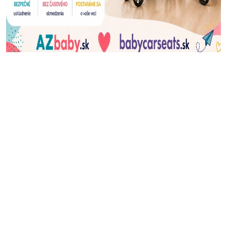
J
Ň
U