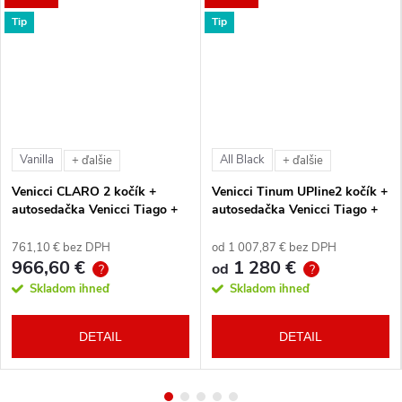
Tip
Tip
Vanilla
All Black
+ ďalšie
+ ďalšie
Venicci CLARO 2 kočík +
Venicci Tinum UPline2 kočík +
autosedačka Venicci Tiago +
autosedačka Venicci Tiago +
360° otočná báza + adaptéry
360° otočná báza + adaptéry
761,10 € bez DPH
od 1 007,87 € bez DPH
966,60 €
1 280 €
od
?
?
Skladom ihneď
Skladom ihneď
DETAIL
DETAIL