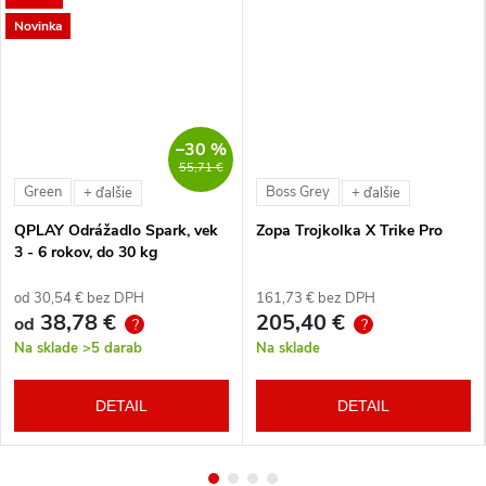
Novinka
–30 %
55,71 €
Green
Boss Grey
+ ďalšie
+ ďalšie
QPLAY Odrážadlo Spark, vek
Zopa Trojkolka X Trike Pro
3 - 6 rokov, do 30 kg
od 30,54 € bez DPH
161,73 € bez DPH
38,78 €
205,40 €
od
?
?
Na sklade
>5 darab
Na sklade
DETAIL
DETAIL