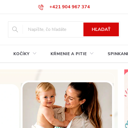
+421 904 967 374‬
info@babycarseats.sk
HĽADAŤ
KOČÍKY
KŔMENIE A PITIE
SPINKAN