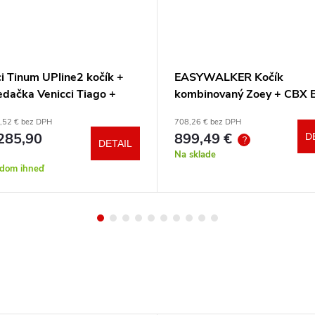
i Tinum UPline2 kočík +
EASYWALKER Kočík
edačka Venicci Tiago +
kombinovaný Zoey + CBX 
otočná báza + adaptéry
CYBEX Aton B2 i-Size +
,52 € bez DPH
708,26 € bez DPH
základňa
285,90
899,49 €
D
?
DETAIL
Na sklade
adom ihneď