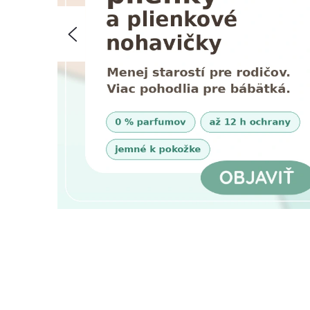
T
Predchádzajúce
Í
V
T
E
N
A
Š
U