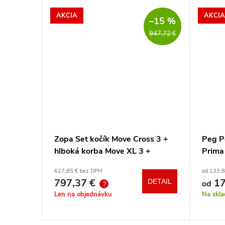
AKCIA
AKCIA
–15 %
947,72 €
ačku
Zopa Set kočík Move Cross 3 +
Peg P
hlboká korba Move XL 3 +
Prima
autosedačka XM podľa vlastného
hrazd
627,85 € bez DPH
od 133,
výberu + báza
797,37 €
17
DETAIL
DETAIL
od
?
Len na objednávku
Na skl