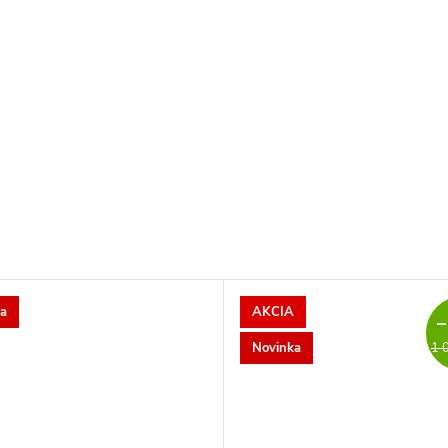
a
AKCIA
–
Novinka
1 