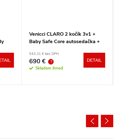
Venicci CLARO 2 kočík 3v1 +
Venicci
By
Baby Safe Core autosedačka +
Tinum U
adaptéry
543,31 € bez DPH
od 704,57 
690 €
894
ETAIL
DETAIL
od
?
?
Skladom ihneď
Sklad