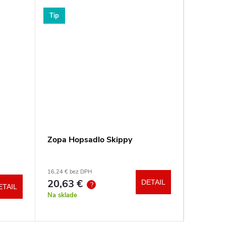
Tip
Tip
Zopa Hopsadlo Skippy
Reer Po
Clip&G
16,24 € bez DPH
11,02 € be
20,63 €
14 €
DETAIL
?
ETAIL
Na sklade
Na sklad