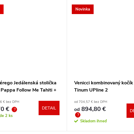
Novinka
érego Jedálenská stolička
Venicci kombinovaný kočík
 Pappa Follow Me Tahiti +
Tinum UPline 2
a zdarma
86 € bez DPH
od 704,57 € bez DPH
0 €
894,80 €
DETAIL
od
?
D
?
ade
2 ks
Skladom ihneď