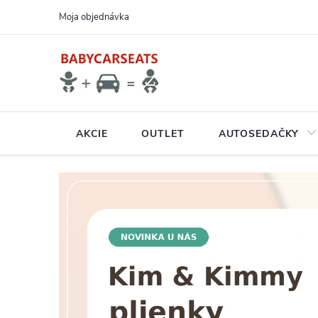
Prejsť
Moja objednávka
na
obsah
AKCIE
OUTLET
AUTOSEDAČKY
N
A
V
Š