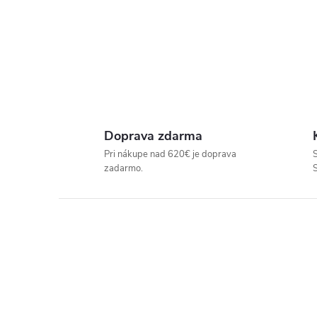
P
R
E
Doprava zdarma
D
Pri nákupe nad 620€ je doprava
S
zadarmo.
A
J
Ň
U