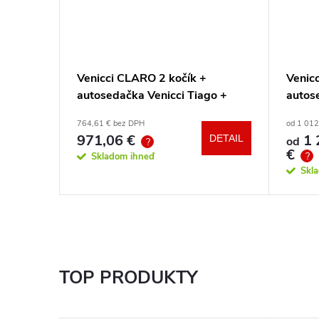
Eli 3v1
Venicci CLARO 2 kočík +
Venicc
e Core
autosedačka Venicci Tiago +
autos
360° otočná báza + adaptéry
360° 
764,61 € bez DPH
od 1 012
971,06 €
1 
DETAIL
DETAIL
od
?
€
?
Skladom ihneď
Skl
TOP PRODUKTY