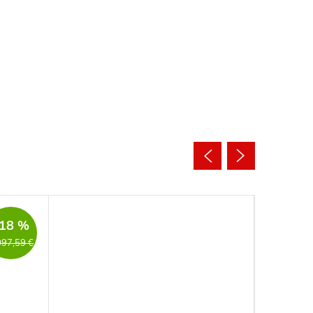
Novinka
18 %
097,59 €