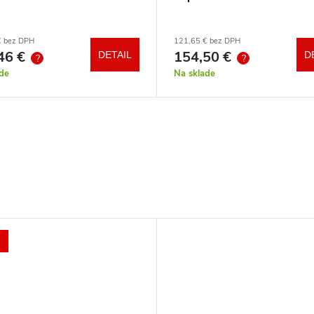
€ bez DPH
121,65 € bez DPH
46 €
154,50 €
DETAIL
D
?
?
de
Na sklade