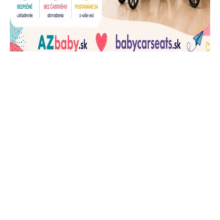
J
Ň
U