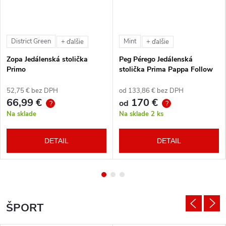
District Green
Mint
+ ďalšie
+ ďalšie
Zopa Jedálenská stolička
Peg Pérego Jedálenská
Primo
stolička Prima Pappa Follow
Me Tahiti + hrazda zdarma
52,75 € bez DPH
od 133,86 € bez DPH
66,99 €
170 €
od
?
?
Na sklade
Na sklade
2 ks
DETAIL
DETAIL
ŠPORT