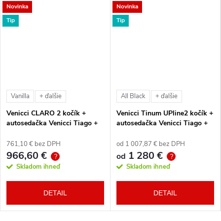
Novinka
Novinka
Tip
Tip
Vanilla
All Black
+ ďalšie
+ ďalšie
Venicci CLARO 2 kočík +
Venicci Tinum UPline2 kočík +
autosedačka Venicci Tiago +
autosedačka Venicci Tiago +
360° otočná báza + adaptéry
360° otočná báza + adaptéry
761,10 € bez DPH
od 1 007,87 € bez DPH
966,60 €
1 280 €
od
?
?
Skladom ihneď
Skladom ihneď
DETAIL
DETAIL