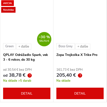
AKCIA
Novinka
–30 %
55,71 €
Green
Boss Grey
+ ďalšie
+ ďalšie
QPLAY Odrážadlo Spark, vek
Zopa Trojkolka X Trike Pro
3 - 6 rokov, do 30 kg
od 30,54 € bez DPH
161,73 € bez DPH
38,78 €
205,40 €
od
?
?
Na sklade
>5 darab
Na sklade
DETAIL
DETAIL