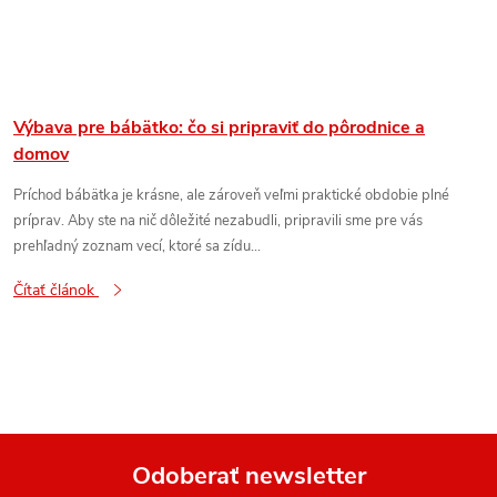
Výbava pre bábätko: čo si pripraviť do pôrodnice a
domov
Príchod bábätka je krásne, ale zároveň veľmi praktické obdobie plné
príprav. Aby ste na nič dôležité nezabudli, pripravili sme pre vás
prehľadný zoznam vecí, ktoré sa zídu...
Čítať článok
Odoberať newsletter