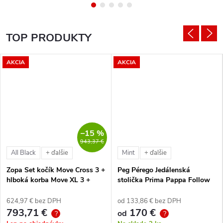
TOP PRODUKTY
AKCIA
AKCIA
–15 %
943,37 €
All Black
Mint
+ ďalšie
+ ďalšie
Zopa Set kočík Move Cross 3 +
Peg Pérego Jedálenská
hlboká korba Move XL 3 +
stolička Prima Pappa Follow
autosedačka XM podľa
Me Tahiti + hrazda zdarma
vlastného výberu + báza
624,97 € bez DPH
od 133,86 € bez DPH
793,71 €
170 €
od
?
?