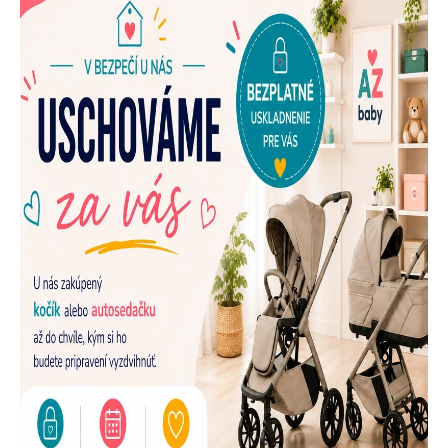
E
N
A
Š
U
P
R
E
D
A