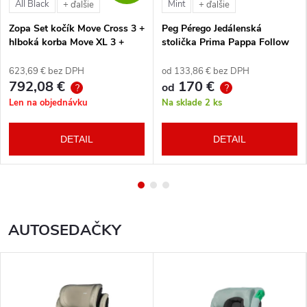
All Black
Mint
+ ďalšie
+ ďalšie
Zopa Set kočík Move Cross 3 +
Peg Pérego Jedálenská
hlboká korba Move XL 3 +
stolička Prima Pappa Follow
autosedačka XM podľa
Me Tahiti + hrazda zdarma
vlastného výberu + báza
623,69 € bez DPH
od 133,86 € bez DPH
792,08 €
170 €
od
?
?
Len na objednávku
Na sklade
2 ks
DETAIL
DETAIL
AUTOSEDAČKY