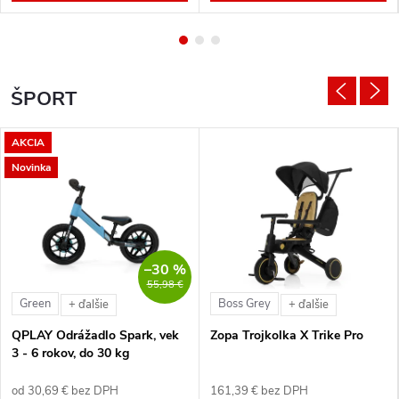
ŠPORT
AKCIA
Novinka
–30 %
55,98 €
Green
Boss Grey
+ ďalšie
+ ďalšie
QPLAY Odrážadlo Spark, vek
Zopa Trojkolka X Trike Pro
3 - 6 rokov, do 30 kg
od 30,69 € bez DPH
161,39 € bez DPH