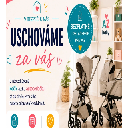
E
N
A
Š
U
P
R
E
D
A