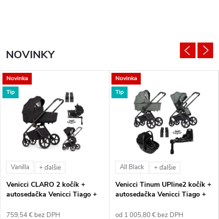
NOVINKY
Novinka
Novinka
Tip
Tip
Vanilla
All Black
+ ďalšie
+ ďalšie
Venicci CLARO 2 kočík +
Venicci Tinum UPline2 kočík +
autosedačka Venicci Tiago +
autosedačka Venicci Tiago +
360° otočná báza + adaptéry
360° otočná báza + adaptéry
759,54 € bez DPH
od 1 005,80 € bez DPH