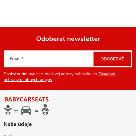
Odoberať newsletter
Z
Email
ODOBERAŤ
á
Poskytnutím svojej e-mailovej adresy súhlasíte so
Zásadami
p
ochrany osobných údajov
.
ä
t
i
Naše údaje