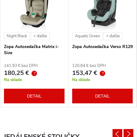
Night Black
Aquatic Green
+ ďalšie
+ ďalšie
Zopa Autosedačka Matrix i-
Zopa Autosedačka Verso R129
Size
141,93 € bez DPH
120,84 € bez DPH
180,25 €
153,47 €
?
?
Na sklade
Na sklade
DETAIL
DETAIL
JEDÁLENSKÉ STOLIČKY