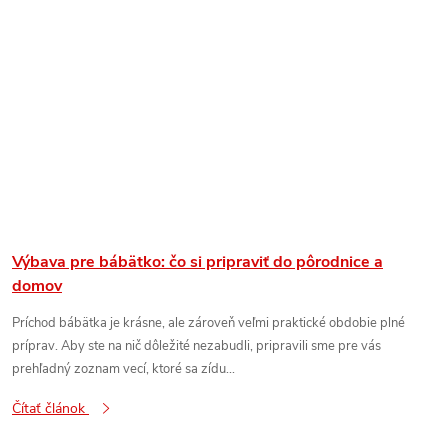
Výbava pre bábätko: čo si pripraviť do pôrodnice a
domov
Príchod bábätka je krásne, ale zároveň veľmi praktické obdobie plné
príprav. Aby ste na nič dôležité nezabudli, pripravili sme pre vás
prehľadný zoznam vecí, ktoré sa zídu...
Čítať článok