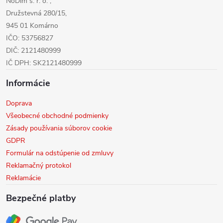
NoDim s. r. o. ,
e
Družstevná 280/15,
945 01 Komárno
IČO: 53756827
DIČ: 2121480999
IČ DPH: SK2121480999
Informácie
Doprava
Všeobecné obchodné podmienky
Zásady používania súborov cookie
GDPR
Formulár na odstúpenie od zmluvy
Reklamačný protokol
Reklamácie
Bezpečné platby