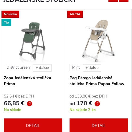
Novinka
AKCIA
Tip
District Green
Mint
+ ďalšie
+ ďalšie
Zopa Jedálenská stolička
Peg Pérego Jedálenská
Primo
stolička Prima Pappa Follow
Me Tahiti + hrazda zdarma
52,64 € bez DPH
od 133,86 € bez DPH
66,85 €
170 €
od
?
?
Na sklade
Na sklade
2 ks
DETAIL
DETAIL