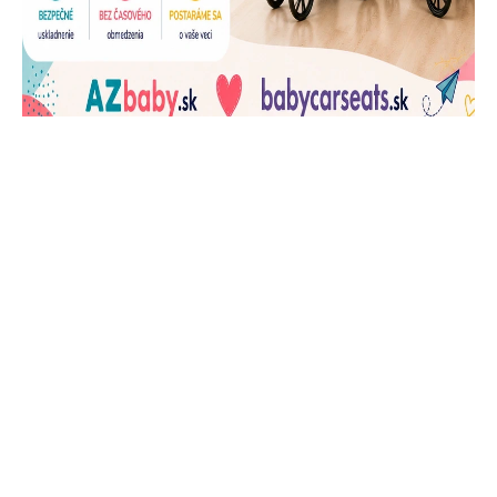
J
Ň
U