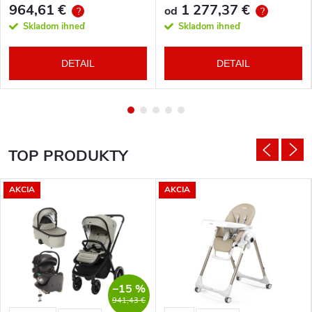
964,61 €
1 277,37 €
od
?
?
Skladom ihneď
Skladom ihneď
DETAIL
DETAIL
TOP PRODUKTY
AKCIA
AKCIA
–15 %
941,43 €