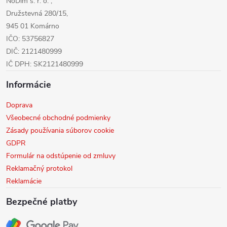
NoDim s. r. o. ,
e
Družstevná 280/15,
945 01 Komárno
IČO: 53756827
DIČ: 2121480999
IČ DPH: SK2121480999
Informácie
Doprava
Všeobecné obchodné podmienky
Zásady používania súborov cookie
GDPR
Formulár na odstúpenie od zmluvy
Reklamačný protokol
Reklamácie
Bezpečné platby