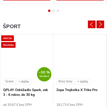
ŠPORT
AKCIA
Novinka
–30 %
55,96 €
Green
Boss Grey
+ ďalšie
+ ďalšie
QPLAY Odrážadlo Spark, vek
Zopa Trojkolka X Trike Pro
3 - 6 rokov, do 30 kg
od 30,67 € bez DPH
161,73 € bez DPH