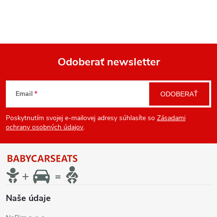
Odoberať newsletter
Z
Email
ODOBERAŤ
á
Poskytnutím svojej e-mailovej adresy súhlasíte so
Zásadami
p
ochrany osobných údajov
.
ä
t
i
Naše údaje