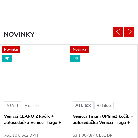
NOVINKY
Novinka
Novinka
Tip
Tip
Vanilla
All Black
+ ďalšie
+ ďalšie
Venicci CLARO 2 kočík +
Venicci Tinum UPline2 kočík +
autosedačka Venicci Tiago +
autosedačka Venicci Tiago +
360° otočná báza + adaptéry
360° otočná báza + adaptéry
761,10 € bez DPH
od 1 007,87 € bez DPH