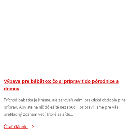
Výbava pre bábätko: čo si pripraviť do pôrodnice a
domov
Príchod bábätka je krásne, ale zároveň veľmi praktické obdobie plné
príprav. Aby ste na nič dôležité nezabudli, pripravili sme pre vás
prehľadný zoznam vecí, ktoré sa zídu...
Čítať článok