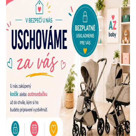
E
N
A
Š
U
P
R
E
D
A