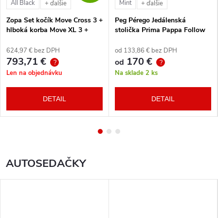
All Black
Mint
+ ďalšie
+ ďalšie
Zopa Set kočík Move Cross 3 +
Peg Pérego Jedálenská
hlboká korba Move XL 3 +
stolička Prima Pappa Follow
autosedačka XM podľa
Me Tahiti + hrazda zdarma
vlastného výberu + báza
624,97 € bez DPH
od 133,86 € bez DPH
793,71 €
170 €
od
?
?
Len na objednávku
Na sklade
2 ks
DETAIL
DETAIL
AUTOSEDAČKY