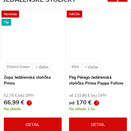
Novinka
AKCIA
Tip
District Green
Mint
+ ďalšie
+ ďalšie
Zopa Jedálenská stolička
Peg Pérego Jedálenská
Primo
stolička Prima Pappa Follow
Me Tahiti + hrazda zdarma
52,75 € bez DPH
od 133,86 € bez DPH
66,99 €
170 €
od
?
?
Na sklade
Na sklade
2 ks
DETAIL
DETAIL