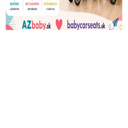
J
Ň
U