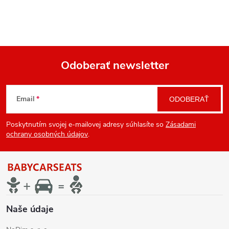
Odoberať newsletter
Z
Email
ODOBERAŤ
á
Poskytnutím svojej e-mailovej adresy súhlasíte so
Zásadami
p
ochrany osobných údajov
.
ä
t
i
Naše údaje