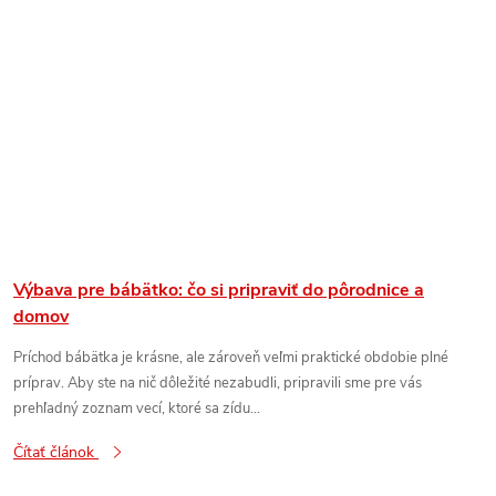
Výbava pre bábätko: čo si pripraviť do pôrodnice a
domov
Príchod bábätka je krásne, ale zároveň veľmi praktické obdobie plné
príprav. Aby ste na nič dôležité nezabudli, pripravili sme pre vás
prehľadný zoznam vecí, ktoré sa zídu...
Čítať článok