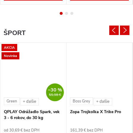
ŠPORT
AKCIA
Novinka
–30 %
55,98 €
Green
Boss Grey
+ ďalšie
+ ďalšie
QPLAY Odrážadlo Spark, vek
Zopa Trojkolka X Trike Pro
3 - 6 rokov, do 30 kg
od 30,69 € bez DPH
161,39 € bez DPH