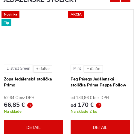
Novinka
AKCIA
Tip
District Green
Mint
+ ďalšie
+ ďalšie
Zopa Jedálenská stolička
Peg Pérego Jedálenská
Primo
stolička Prima Pappa Follow
Me Tahiti + hrazda zdarma
52,64 € bez DPH
od 133,86 € bez DPH
66,85 €
170 €
od
?
?
Na sklade
Na sklade
2 ks
DETAIL
DETAIL