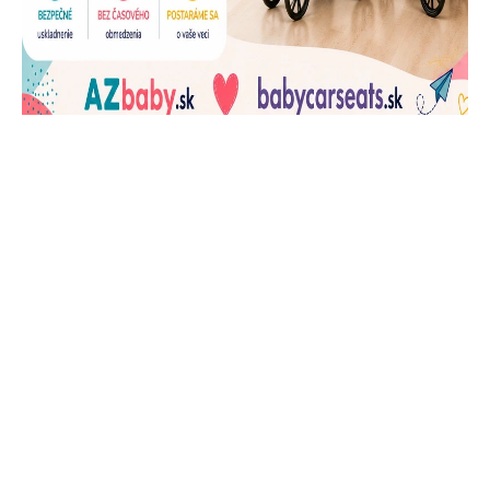
J
Ň
U