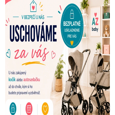
E
N
A
Š
U
P
R
E
D
A