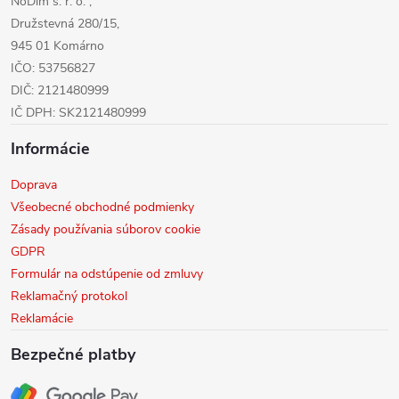
NoDim s. r. o. ,
e
Družstevná 280/15,
945 01 Komárno
IČO: 53756827
DIČ: 2121480999
IČ DPH: SK2121480999
Informácie
Doprava
Všeobecné obchodné podmienky
Zásady používania súborov cookie
GDPR
Formulár na odstúpenie od zmluvy
Reklamačný protokol
Reklamácie
Bezpečné platby