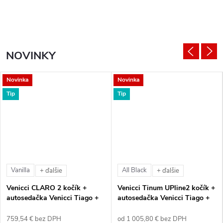
NOVINKY
Novinka
Novinka
Tip
Tip
Vanilla
All Black
+ ďalšie
+ ďalšie
Venicci CLARO 2 kočík +
Venicci Tinum UPline2 kočík +
autosedačka Venicci Tiago +
autosedačka Venicci Tiago +
360° otočná báza + adaptéry
360° otočná báza + adaptéry
759,54 € bez DPH
od 1 005,80 € bez DPH