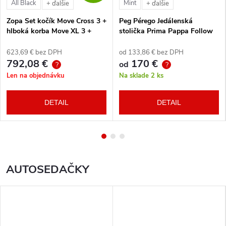
All Black
Mint
+ ďalšie
+ ďalšie
Zopa Set kočík Move Cross 3 +
Peg Pérego Jedálenská
hlboká korba Move XL 3 +
stolička Prima Pappa Follow
autosedačka XM podľa
Me Tahiti + hrazda zdarma
vlastného výberu + báza
623,69 € bez DPH
od 133,86 € bez DPH
792,08 €
170 €
od
?
?
Len na objednávku
Na sklade
2 ks
DETAIL
DETAIL
AUTOSEDAČKY