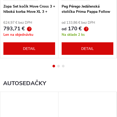
Zopa Set kočík Move Cross 3 +
Peg Pérego Jedálenská
hlboká korba Move XL 3 +
stolička Prima Pappa Follow
autosedačka XM podľa
Me Tahiti + hrazda zdarma
vlastného výberu + báza
624,97 € bez DPH
od 133,86 € bez DPH
793,71 €
170 €
od
?
?
Len na objednávku
Na sklade
2 ks
DETAIL
DETAIL
AUTOSEDAČKY