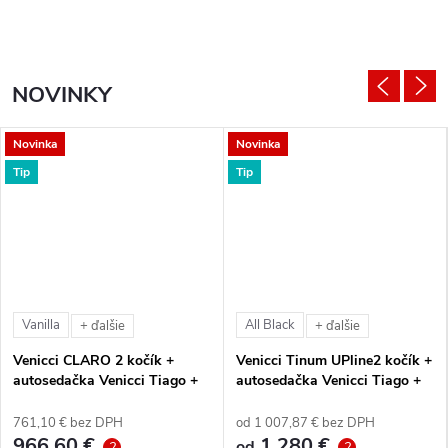
NOVINKY
Novinka
Novinka
Tip
Tip
Vanilla
All Black
+ ďalšie
+ ďalšie
Venicci CLARO 2 kočík +
Venicci Tinum UPline2 kočík +
autosedačka Venicci Tiago +
autosedačka Venicci Tiago +
360° otočná báza + adaptéry
360° otočná báza + adaptéry
761,10 € bez DPH
od 1 007,87 € bez DPH
966,60 €
1 280 €
od
?
?