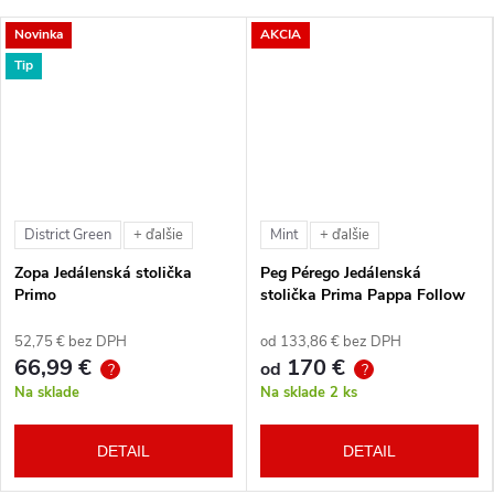
Novinka
AKCIA
Tip
District Green
Mint
+ ďalšie
+ ďalšie
Zopa Jedálenská stolička
Peg Pérego Jedálenská
Primo
stolička Prima Pappa Follow
Me Tahiti + hrazda zdarma
52,75 € bez DPH
od 133,86 € bez DPH
66,99 €
170 €
od
?
?
Na sklade
Na sklade
2 ks
DETAIL
DETAIL