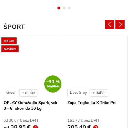
ŠPORT
AKCIA
Novinka
–30 %
55,96 €
Green
Boss Grey
+ ďalšie
+ ďalšie
QPLAY Odrážadlo Spark, vek
Zopa Trojkolka X Trike Pro
3 - 6 rokov, do 30 kg
od 30,67 € bez DPH
161,73 € bez DPH
38,95 €
205,40 €
od
?
?