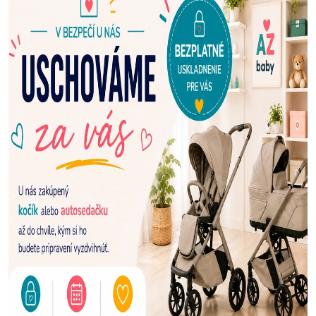
E
N
A
Š
U
P
R
E
D
A