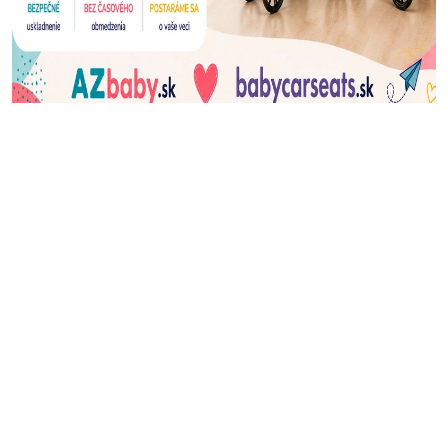
J
Ň
U