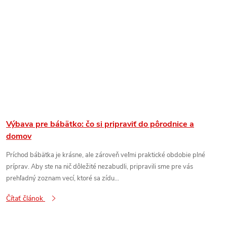
Výbava pre bábätko: čo si pripraviť do pôrodnice a
domov
Príchod bábätka je krásne, ale zároveň veľmi praktické obdobie plné
príprav. Aby ste na nič dôležité nezabudli, pripravili sme pre vás
prehľadný zoznam vecí, ktoré sa zídu...
Čítať článok