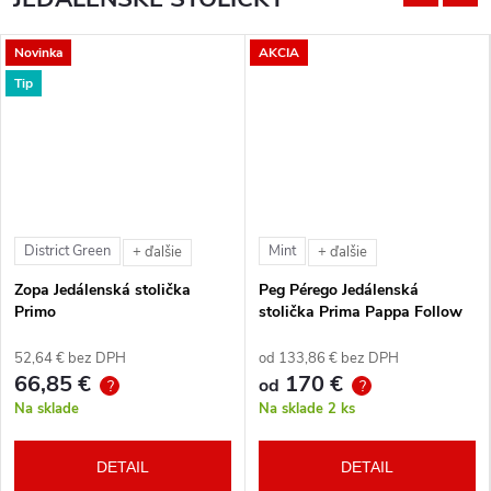
Novinka
AKCIA
Tip
District Green
Mint
+ ďalšie
+ ďalšie
Zopa Jedálenská stolička
Peg Pérego Jedálenská
Primo
stolička Prima Pappa Follow
Me Tahiti + hrazda zdarma
52,64 € bez DPH
od 133,86 € bez DPH
66,85 €
170 €
od
?
?
Na sklade
Na sklade
2 ks
DETAIL
DETAIL