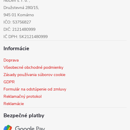
NoDim s. r. o. ,
e
Družstevná 280/15,
945 01 Komárno
IČO: 53756827
DIČ: 2121480999
IČ DPH: SK2121480999
Informácie
Doprava
Všeobecné obchodné podmienky
Zásady používania súborov cookie
GDPR
Formulár na odstúpenie od zmluvy
Reklamačný protokol
Reklamácie
Bezpečné platby