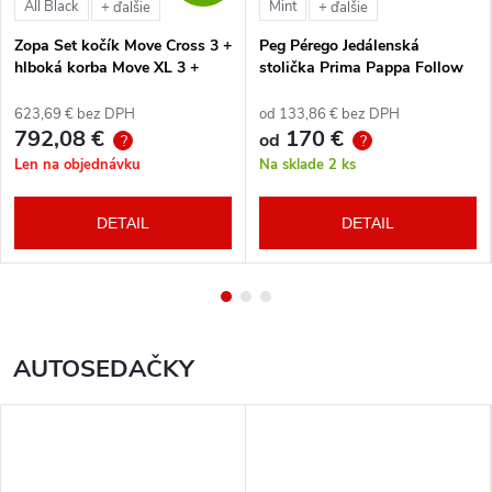
All Black
Mint
+ ďalšie
+ ďalšie
Zopa Set kočík Move Cross 3 +
Peg Pérego Jedálenská
hlboká korba Move XL 3 +
stolička Prima Pappa Follow
autosedačka XM podľa
Me Tahiti + hrazda zdarma
vlastného výberu + báza
623,69 € bez DPH
od 133,86 € bez DPH
792,08 €
170 €
od
?
?
Len na objednávku
Na sklade
2 ks
DETAIL
DETAIL
AUTOSEDAČKY