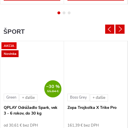
ŠPORT
AKCIA
Novinka
–30 %
55,84 €
Green
Boss Grey
+ ďalšie
+ ďalšie
QPLAY Odrážadlo Spark, vek
Zopa Trojkolka X Trike Pro
3 - 6 rokov, do 30 kg
od 30,61 € bez DPH
161,39 € bez DPH