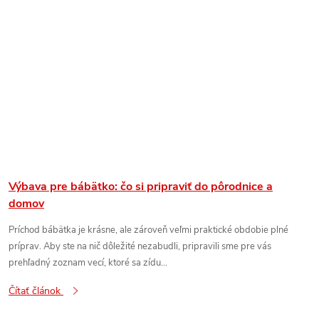
Výbava pre bábätko: čo si pripraviť do pôrodnice a
domov
Príchod bábätka je krásne, ale zároveň veľmi praktické obdobie plné
príprav. Aby ste na nič dôležité nezabudli, pripravili sme pre vás
prehľadný zoznam vecí, ktoré sa zídu...
Čítať článok