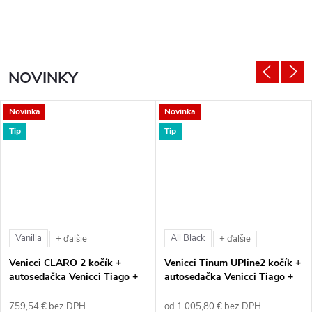
NOVINKY
Novinka
Novinka
Tip
Tip
Vanilla
All Black
+ ďalšie
+ ďalšie
Venicci CLARO 2 kočík +
Venicci Tinum UPline2 kočík +
autosedačka Venicci Tiago +
autosedačka Venicci Tiago +
360° otočná báza + adaptéry
360° otočná báza + adaptéry
759,54 € bez DPH
od 1 005,80 € bez DPH