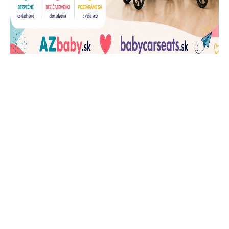
J
Ň
U