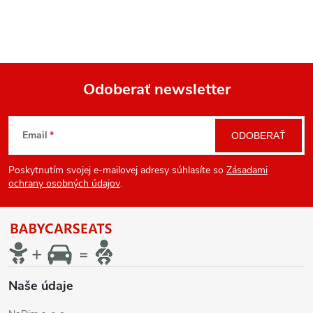
Odoberať newsletter
Z
Email
ODOBERAŤ
á
Poskytnutím svojej e-mailovej adresy súhlasíte so
Zásadami
p
ochrany osobných údajov
.
ä
t
i
Naše údaje