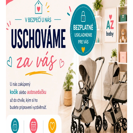
E
N
A
Š
U
P
R
E
D
A