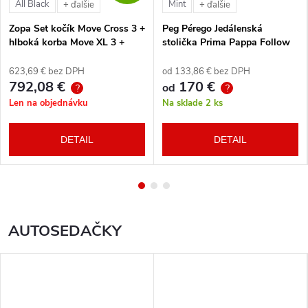
All Black
Mint
+ ďalšie
+ ďalšie
Zopa Set kočík Move Cross 3 +
Peg Pérego Jedálenská
hlboká korba Move XL 3 +
stolička Prima Pappa Follow
autosedačka XM podľa
Me Tahiti + hrazda zdarma
vlastného výberu + báza
623,69 € bez DPH
od 133,86 € bez DPH
792,08 €
170 €
od
?
?
Len na objednávku
Na sklade
2 ks
DETAIL
DETAIL
AUTOSEDAČKY