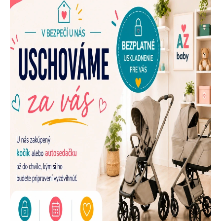
E
N
A
Š
U
P
R
E
D
A