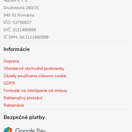
NoDim s. r. o. ,
e
Družstevná 280/15,
945 01 Komárno
IČO: 53756827
DIČ: 2121480999
IČ DPH: SK2121480999
Informácie
Doprava
Všeobecné obchodné podmienky
Zásady používania súborov cookie
GDPR
Formulár na odstúpenie od zmluvy
Reklamačný protokol
Reklamácie
Bezpečné platby