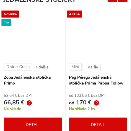
Novinka
AKCIA
Tip
District Green
Mint
+ ďalšie
+ ďalšie
Zopa Jedálenská stolička
Peg Pérego Jedálenská
Primo
stolička Prima Pappa Follow
Me Tahiti + hrazda zdarma
52,64 € bez DPH
od 133,86 € bez DPH
66,85 €
170 €
od
?
?
Na sklade
Na sklade
2 ks
DETAIL
DETAIL