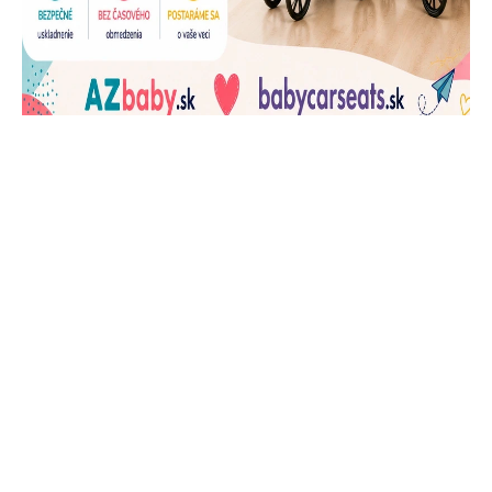
J
Ň
U