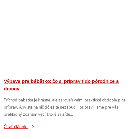
Výbava pre bábätko: čo si pripraviť do pôrodnice a
domov
Príchod bábätka je krásne, ale zároveň veľmi praktické obdobie plné
príprav. Aby ste na nič dôležité nezabudli, pripravili sme pre vás
prehľadný zoznam vecí, ktoré sa zídu...
Čítať článok