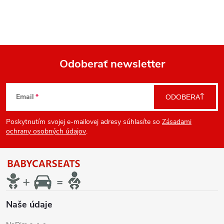
Odoberať newsletter
Z
Email
ODOBERAŤ
á
Poskytnutím svojej e-mailovej adresy súhlasíte so
Zásadami
p
ochrany osobných údajov
.
ä
t
i
Naše údaje