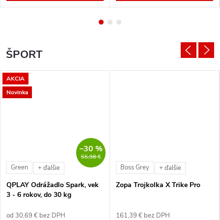
ŠPORT
AKCIA
Novinka
–30 %
55,98 €
Green
Boss Grey
+ ďalšie
+ ďalšie
QPLAY Odrážadlo Spark, vek
Zopa Trojkolka X Trike Pro
3 - 6 rokov, do 30 kg
od 30,69 € bez DPH
161,39 € bez DPH