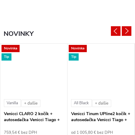
NOVINKY
Novinka
Novinka
Tip
Tip
Vanilla
All Black
+ ďalšie
+ ďalšie
Venicci CLARO 2 kočík +
Venicci Tinum UPline2 kočík +
autosedačka Venicci Tiago +
autosedačka Venicci Tiago +
360° otočná báza + adaptéry
360° otočná báza + adaptéry
759,54 € bez DPH
od 1 005,80 € bez DPH