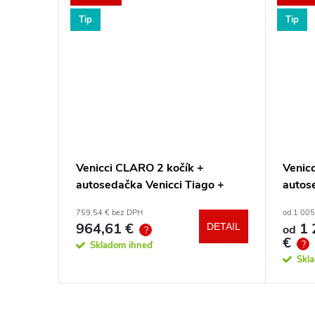
Tip
Tip
 Ride
Venicci CLARO 2 kočík +
Venicc
autosedačka Venicci Tiago +
autos
360° otočná báza + adaptéry
360° 
759,54 € bez DPH
od 1 005
964,61 €
1 
DETAIL
DETAIL
od
?
€
?
Skladom ihneď
Skl