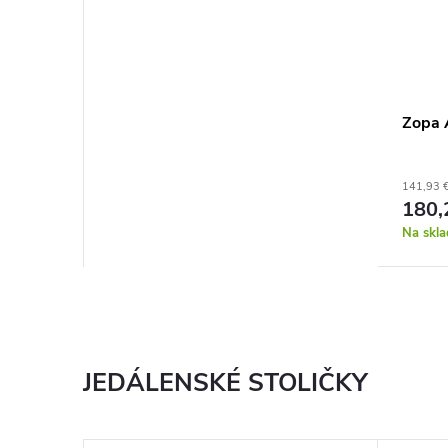
Zopa 
141,93 
180,
Na skla
JEDÁLENSKÉ STOLIČKY