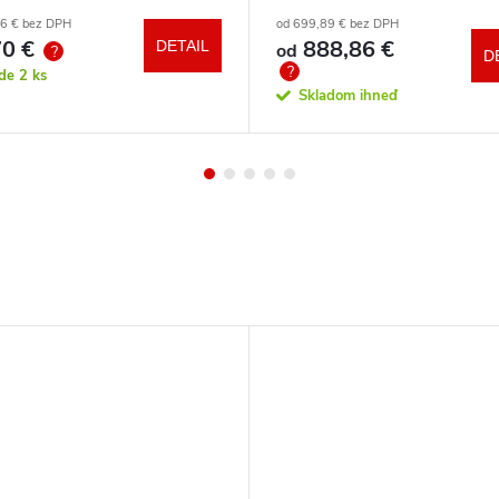
a zdarma
86 € bez DPH
od 699,89 € bez DPH
0 €
888,86 €
DETAIL
od
?
D
?
ade
2 ks
Skladom ihneď