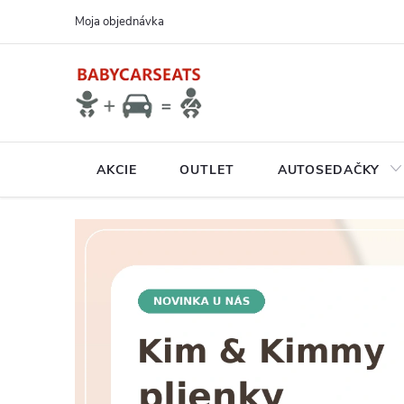
Prejsť
Moja objednávka
na
obsah
AKCIE
OUTLET
AUTOSEDAČKY
N
A
V
Š