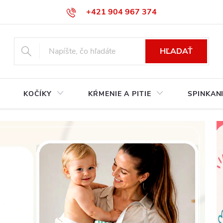
+421 904 967 374‬
info@babycarseats.sk
HĽADAŤ
KOČÍKY
KŔMENIE A PITIE
SPINKAN