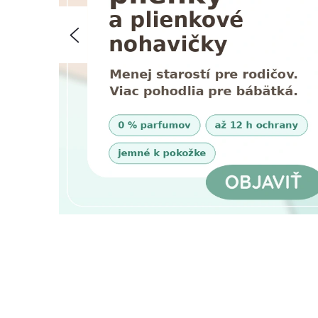
T
Predchádzajúce
Í
V
T
E
N
A
Š
U