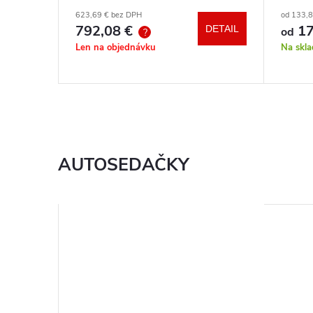
autosedačka XM podľa vlastného
hrazd
623,69 € bez DPH
od 133,
výberu + báza
792,08 €
17
DETAIL
DETAIL
od
?
Len na objednávku
Na skl
AUTOSEDAČKY