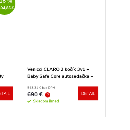
18 %
094,85 €
Venicci CLARO 2 kočík 3v1 +
Venicci
By
Baby Safe Core autosedačka +
Tinum U
adaptéry
543,31 € bez DPH
od 699,89 
690 €
888
ETAIL
DETAIL
od
?
?
Skladom ihneď
Sklad