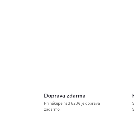
P
R
E
D
A
J
Doprava zdarma
Pri nákupe nad 620€ je doprava
S
Ň
zadarmo.
U