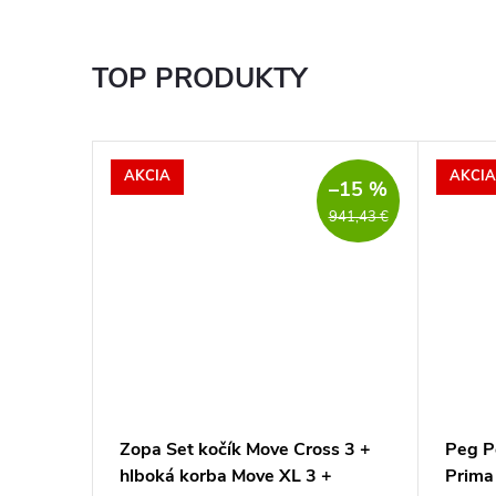
TOP PRODUKTY
AKCIA
AKCIA
–15 %
941,43 €
ačku
Zopa Set kočík Move Cross 3 +
Peg P
hlboká korba Move XL 3 +
Prima