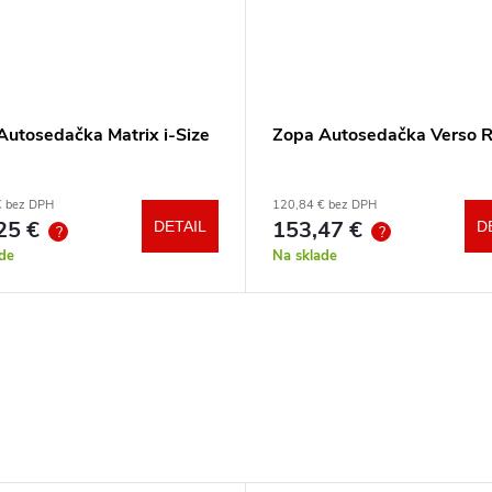
Autosedačka Matrix i-Size
Zopa Autosedačka Verso 
€ bez DPH
120,84 € bez DPH
25 €
153,47 €
DETAIL
D
?
?
de
Na sklade