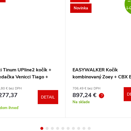
–
Novinka
1 
i Tinum UPline2 kočík +
EASYWALKER Kočík
edačka Venicci Tiago +
kombinovaný Zoey + CBX 
otočná báza + adaptéry
CYBEX Aton B2 i-Size +
,80 € bez DPH
706,49 € bez DPH
základňa
277,37
897,24 €
D
?
DETAIL
Na sklade
adom ihneď