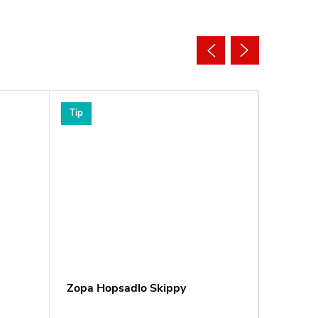
Tip
Tip
Zopa Hopsadlo Skippy
Reer Po
Clip&G