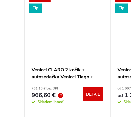
Tip
Tip
 Ride
Venicci CLARO 2 kočík +
Venicc
autosedačka Venicci Tiago +
autos
360° otočná báza + adaptéry
360° 
761,10 € bez DPH
od 1 007
966,60 €
1 
DETAIL
DETAIL
od
?
Skladom ihneď
Skl