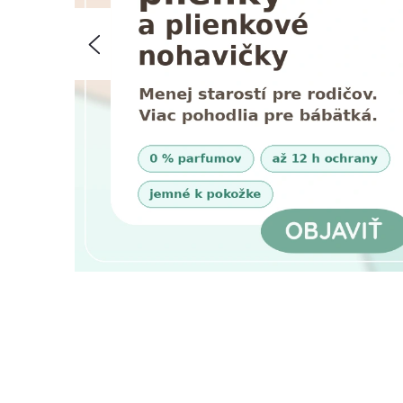
T
Predchádzajúce
Í
V
T
E
N
A
Š
U