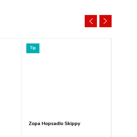
Tip
Tip
Zopa Hopsadlo Skippy
Reer Po
Clip&G