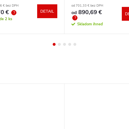
a zdarma
86 € bez DPH
od 701,33 € bez DPH
0 €
890,69 €
DETAIL
od
?
D
?
ade
2 ks
Skladom ihneď