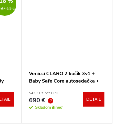
18 %
097,11 €
Venicci CLARO 2 kočík 3v1 +
Venicci
By
Baby Safe Core autosedačka +
Tinum U
adaptéry
543,31 € bez DPH
od 701,33 
690 €
890
ETAIL
DETAIL
od
?
?
Skladom ihneď
Sklad