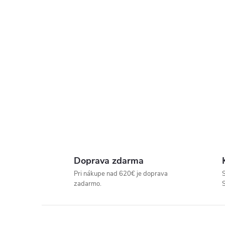
P
R
E
D
A
J
Doprava zdarma
Pri nákupe nad 620€ je doprava
S
Ň
zadarmo.
U