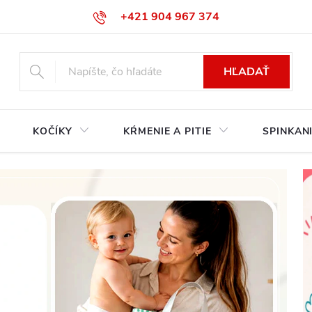
+421 904 967 374‬
info@babycarseats.sk
HĽADAŤ
KOČÍKY
KŔMENIE A PITIE
SPINKAN