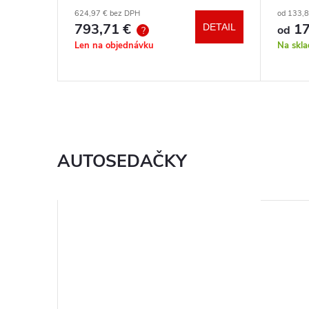
autosedačka XM podľa vlastného
hrazd
624,97 € bez DPH
od 133,
výberu + báza
793,71 €
17
DETAIL
DETAIL
od
?
Len na objednávku
Na skl
AUTOSEDAČKY