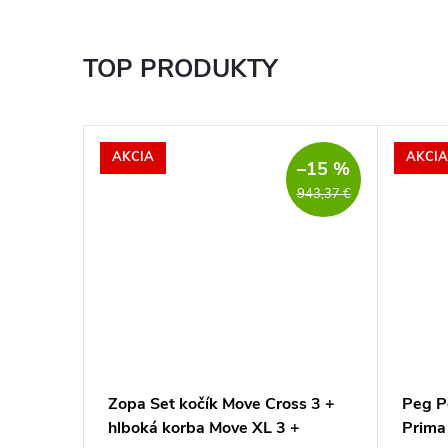
TOP PRODUKTY
AKCIA
AKCIA
–15 %
943,37 €
ačku
Zopa Set kočík Move Cross 3 +
Peg P
hlboká korba Move XL 3 +
Prima