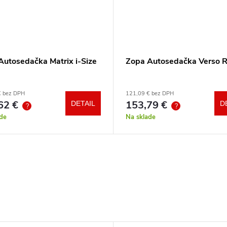
Autosedačka Matrix i-Size
Zopa Autosedačka Verso 
€ bez DPH
121,09 € bez DPH
62 €
153,79 €
DETAIL
D
?
?
de
Na sklade