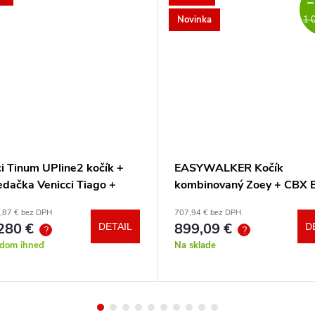
–
Novinka
1 
i Tinum UPline2 kočík +
EASYWALKER Kočík
edačka Venicci Tiago +
kombinovaný Zoey + CBX 
otočná báza + adaptéry
CYBEX Aton B2 i-Size +
,87 € bez DPH
707,94 € bez DPH
základňa
280 €
899,09 €
DETAIL
D
?
?
adom ihneď
Na sklade