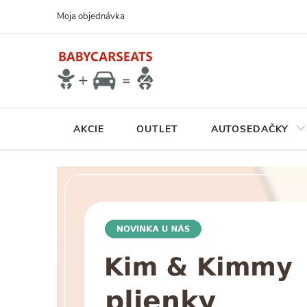
Prejsť
Moja objednávka
na
obsah
AKCIE
OUTLET
AUTOSEDAČKY
N
A
V
Š