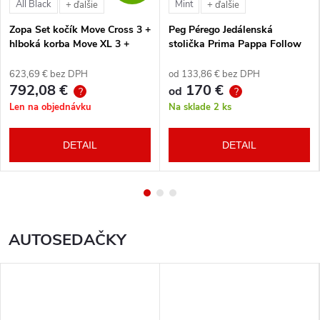
All Black
Mint
+ ďalšie
+ ďalšie
Zopa Set kočík Move Cross 3 +
Peg Pérego Jedálenská
hlboká korba Move XL 3 +
stolička Prima Pappa Follow
autosedačka XM podľa
Me Tahiti + hrazda zdarma
vlastného výberu + báza
623,69 € bez DPH
od 133,86 € bez DPH
792,08 €
170 €
od
?
?
Len na objednávku
Na sklade
2 ks
DETAIL
DETAIL
AUTOSEDAČKY