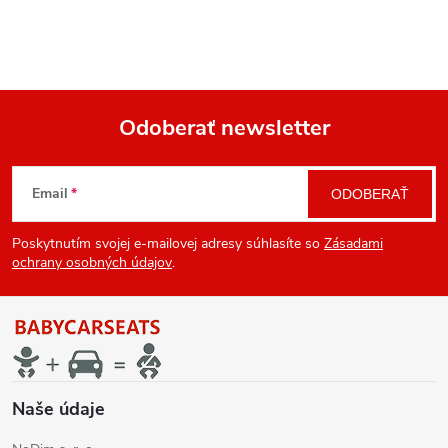
Odoberať newsletter
Z
Email
ODOBERAŤ
á
Poskytnutím svojej e-mailovej adresy súhlasíte so
Zásadami
p
ochrany osobných údajov
.
ä
t
i
Naše údaje