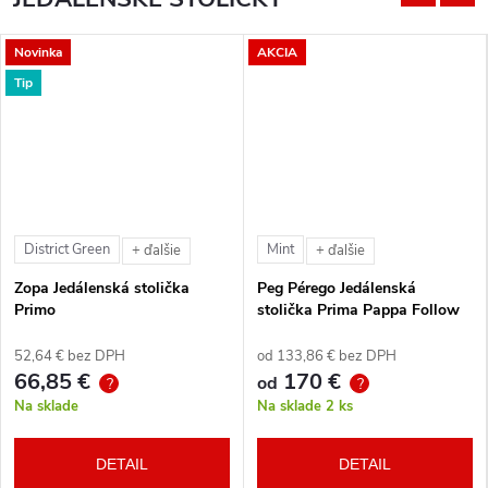
Novinka
AKCIA
Tip
District Green
Mint
+ ďalšie
+ ďalšie
Zopa Jedálenská stolička
Peg Pérego Jedálenská
Primo
stolička Prima Pappa Follow
Me Tahiti + hrazda zdarma
52,64 € bez DPH
od 133,86 € bez DPH
66,85 €
170 €
od
?
?
Na sklade
Na sklade
2 ks
DETAIL
DETAIL