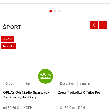
ŠPORT
AKCIA
Novinka
–30 %
55,98 €
Green
Boss Grey
+ ďalšie
+ ďalšie
QPLAY Odrážadlo Spark, vek
Zopa Trojkolka X Trike Pro
3 - 6 rokov, do 30 kg
od 30,69 € bez DPH
161,39 € bez DPH