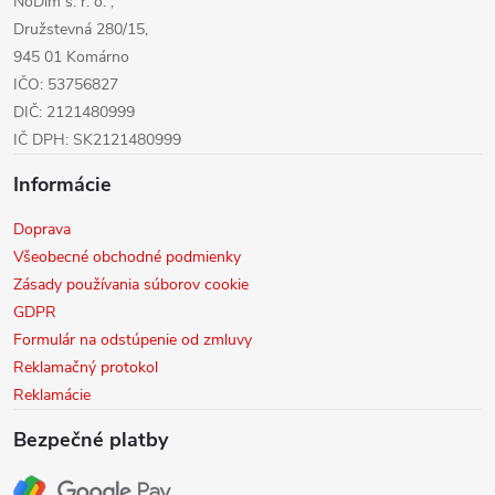
NoDim s. r. o. ,
e
Družstevná 280/15,
945 01 Komárno
IČO: 53756827
DIČ: 2121480999
IČ DPH: SK2121480999
Informácie
Doprava
Všeobecné obchodné podmienky
Zásady používania súborov cookie
GDPR
Formulár na odstúpenie od zmluvy
Reklamačný protokol
Reklamácie
Bezpečné platby