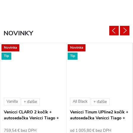
NOVINKY
Novinka
Novinka
Tip
Tip
Vanilla
All Black
+ ďalšie
+ ďalšie
Venicci CLARO 2 kočík +
Venicci Tinum UPline2 kočík +
autosedačka Venicci Tiago +
autosedačka Venicci Tiago +
360° otočná báza + adaptéry
360° otočná báza + adaptéry
759,54 € bez DPH
od 1 005,80 € bez DPH