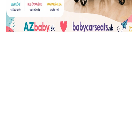
J
Ň
U