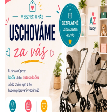
E
N
A
Š
U
P
R
E
D
A