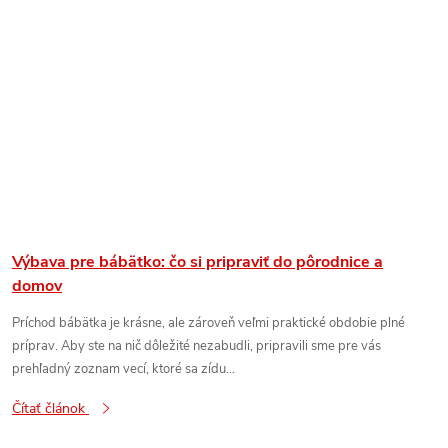
Výbava pre bábätko: čo si pripraviť do pôrodnice a
domov
Príchod bábätka je krásne, ale zároveň veľmi praktické obdobie plné
príprav. Aby ste na nič dôležité nezabudli, pripravili sme pre vás
prehľadný zoznam vecí, ktoré sa zídu...
Čítať článok