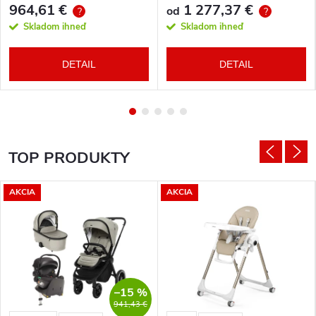
964,61 €
1 277,37 €
od
?
?
Skladom ihneď
Skladom ihneď
DETAIL
DETAIL
TOP PRODUKTY
AKCIA
AKCIA
–15 %
941,43 €