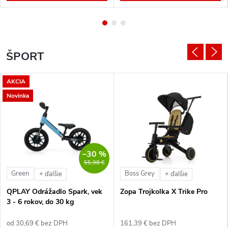
ŠPORT
AKCIA
Novinka
–30 %
55,98 €
Green
Boss Grey
+ ďalšie
+ ďalšie
QPLAY Odrážadlo Spark, vek
Zopa Trojkolka X Trike Pro
3 - 6 rokov, do 30 kg
od 30,69 € bez DPH
161,39 € bez DPH