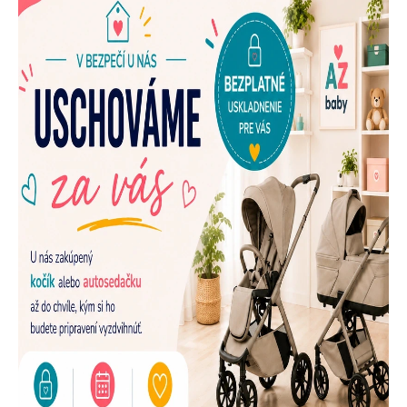
E
N
A
Š
U
P
R
E
D
A