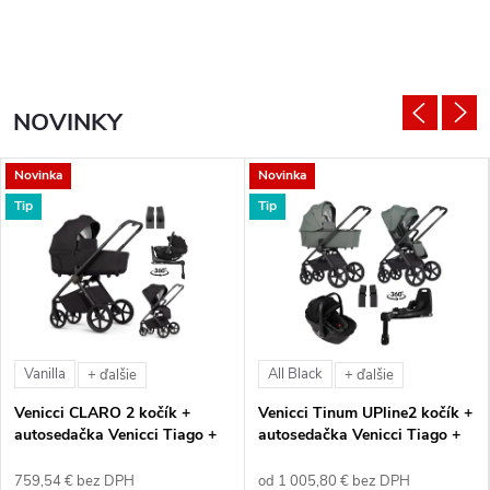
NOVINKY
Novinka
Novinka
Tip
Tip
Vanilla
All Black
+ ďalšie
+ ďalšie
Venicci CLARO 2 kočík +
Venicci Tinum UPline2 kočík +
autosedačka Venicci Tiago +
autosedačka Venicci Tiago +
360° otočná báza + adaptéry
360° otočná báza + adaptéry
759,54 € bez DPH
od 1 005,80 € bez DPH