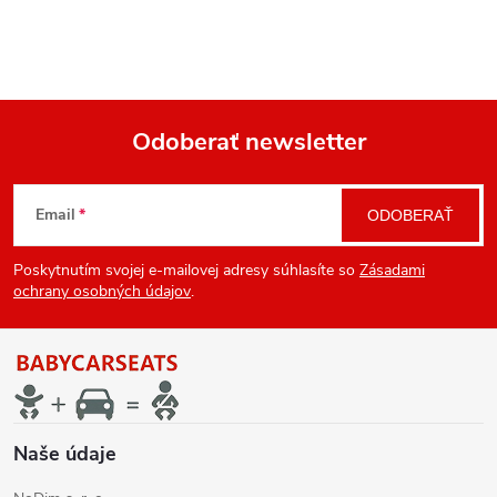
Odoberať newsletter
Z
Email
ODOBERAŤ
á
Poskytnutím svojej e-mailovej adresy súhlasíte so
Zásadami
p
ochrany osobných údajov
.
ä
t
i
Naše údaje