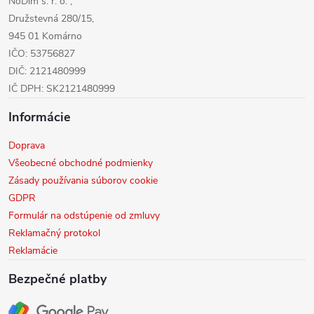
NoDim s. r. o. ,
e
Družstevná 280/15,
945 01 Komárno
IČO: 53756827
DIČ: 2121480999
IČ DPH: SK2121480999
Informácie
Doprava
Všeobecné obchodné podmienky
Zásady používania súborov cookie
GDPR
Formulár na odstúpenie od zmluvy
Reklamačný protokol
Reklamácie
Bezpečné platby