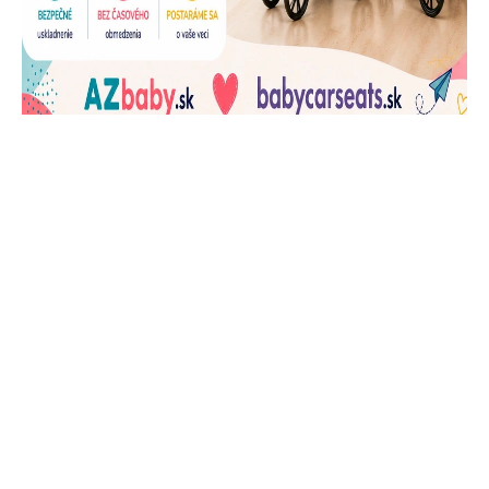
J
Ň
U