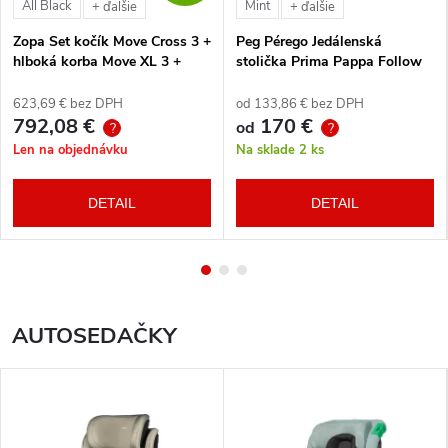
All Black
Mint
+ ďalšie
+ ďalšie
Zopa Set kočík Move Cross 3 +
Peg Pérego Jedálenská
hlboká korba Move XL 3 +
stolička Prima Pappa Follow
autosedačka XM podľa
Me Tahiti + hrazda zdarma
vlastného výberu + báza
623,69 € bez DPH
od 133,86 € bez DPH
792,08 €
170 €
od
?
?
Len na objednávku
Na sklade
2 ks
DETAIL
DETAIL
AUTOSEDAČKY