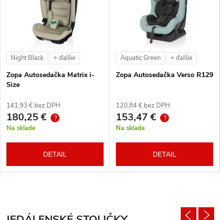
Night Black
Aquatic Green
+ ďalšie
+ ďalšie
Zopa Autosedačka Matrix i-
Zopa Autosedačka Verso R129
Size
141,93 € bez DPH
120,84 € bez DPH
180,25 €
153,47 €
?
?
Na sklade
Na sklade
DETAIL
DETAIL
JEDÁLENSKÉ STOLIČKY