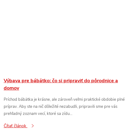
Výbava pre bábätko: čo si pripraviť do pôrodnice a
domov
Príchod bábätka je krásne, ale zároveň veľmi praktické obdobie plné
príprav. Aby ste na nič dôležité nezabudli, pripravili sme pre vás
prehľadný zoznam vecí, ktoré sa zídu...
Čítať článok