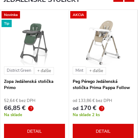
Novinka
AKCIA
Tip
District Green
Mint
+ ďalšie
+ ďalšie
Zopa Jedálenská stolička
Peg Pérego Jedálenská
Primo
stolička Prima Pappa Follow
Me Tahiti + hrazda zdarma
52,64 € bez DPH
od 133,86 € bez DPH
66,85 €
170 €
od
?
?
Na sklade
Na sklade
2 ks
DETAIL
DETAIL