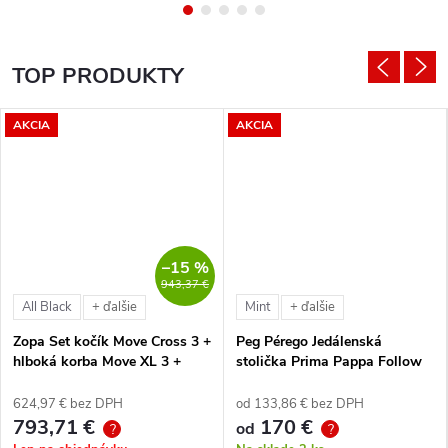
TOP PRODUKTY
AKCIA
AKCIA
–15 %
943,37 €
All Black
Mint
+ ďalšie
+ ďalšie
Zopa Set kočík Move Cross 3 +
Peg Pérego Jedálenská
hlboká korba Move XL 3 +
stolička Prima Pappa Follow
autosedačka XM podľa
Me Tahiti + hrazda zdarma
vlastného výberu + báza
624,97 € bez DPH
od 133,86 € bez DPH
793,71 €
170 €
od
?
?