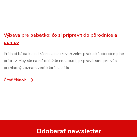
Výbava pre bábätko: čo si pripraviť do pôrodnice a
domov
Príchod bábätka je krásne, ale zároveň veľmi praktické obdobie plné
príprav. Aby ste na nič dôležité nezabudli, pripravili sme pre vás
prehľadný zoznam vecí, ktoré sa zídu...
Čítať článok
Odoberať newsletter