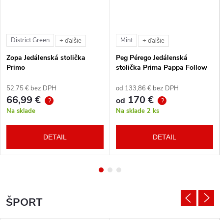
District Green
Mint
+ ďalšie
+ ďalšie
Zopa Jedálenská stolička
Peg Pérego Jedálenská
Primo
stolička Prima Pappa Follow
Me Tahiti + hrazda zdarma
52,75 € bez DPH
od 133,86 € bez DPH
66,99 €
170 €
od
?
?
Na sklade
Na sklade
2 ks
DETAIL
DETAIL
ŠPORT