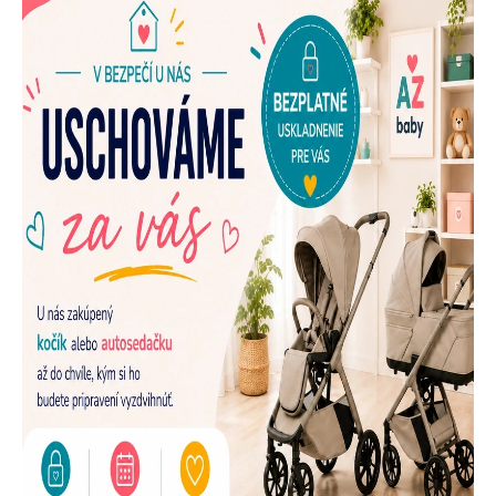
E
N
A
Š
U
P
R
E
D
A