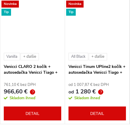
Novinka
Novinka
Tip
Tip
Vanilla
All Black
+ ďalšie
+ ďalšie
Venicci CLARO 2 kočík +
Venicci Tinum UPline2 kočík +
autosedačka Venicci Tiago +
autosedačka Venicci Tiago +
360° otočná báza + adaptéry
360° otočná báza + adaptéry
761,10 € bez DPH
od 1 007,87 € bez DPH
966,60 €
1 280 €
od
?
?
Skladom ihneď
Skladom ihneď
DETAIL
DETAIL