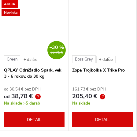
AKCIA
Novinka
–30 %
55,71 €
Green
Boss Grey
+ ďalšie
+ ďalšie
QPLAY Odrážadlo Spark, vek
Zopa Trojkolka X Trike Pro
3 - 6 rokov, do 30 kg
od 30,54 € bez DPH
161,73 € bez DPH
38,78 €
205,40 €
od
?
?
Na sklade
>5 darab
Na sklade
DETAIL
DETAIL