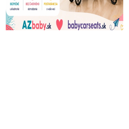
J
Ň
U