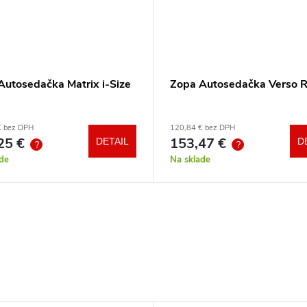
Autosedačka Matrix i-Size
Zopa Autosedačka Verso 
€ bez DPH
120,84 € bez DPH
25 €
153,47 €
DETAIL
D
?
?
de
Na sklade