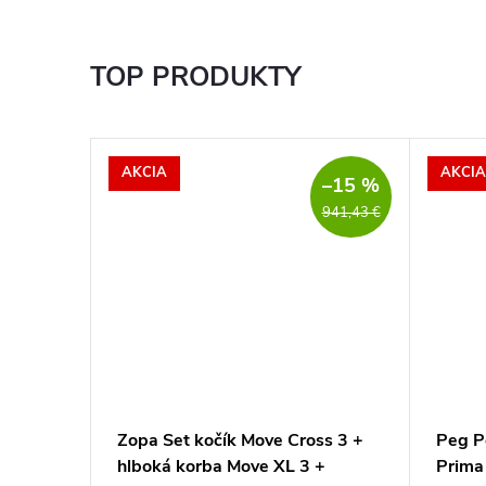
TOP PRODUKTY
AKCIA
AKCIA
–15 %
941,43 €
ačku
Zopa Set kočík Move Cross 3 +
Peg P
hlboká korba Move XL 3 +
Prima