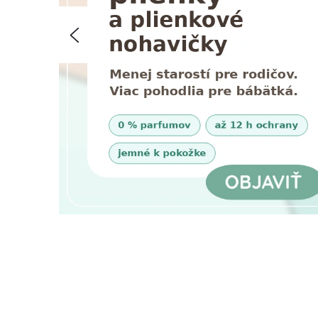
T
Predchádzajúce
Í
V
T
E
N
A
Š
U