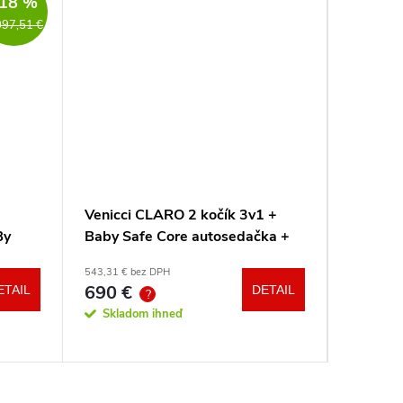
18 %
097,51 €
Venicci CLARO 2 kočík 3v1 +
Venicci
By
Baby Safe Core autosedačka +
Tinum U
adaptéry
543,31 € bez DPH
od 699,89 
690 €
888
ETAIL
DETAIL
od
?
?
Skladom ihneď
Sklad