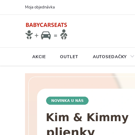
Prejsť
Moja objednávka
na
obsah
AKCIE
OUTLET
AUTOSEDAČKY
N
A
V
Š