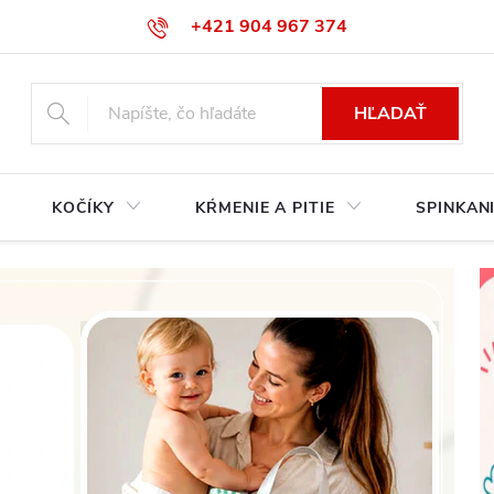
+421 904 967 374‬
info@babycarseats.sk
HĽADAŤ
KOČÍKY
KŔMENIE A PITIE
SPINKAN