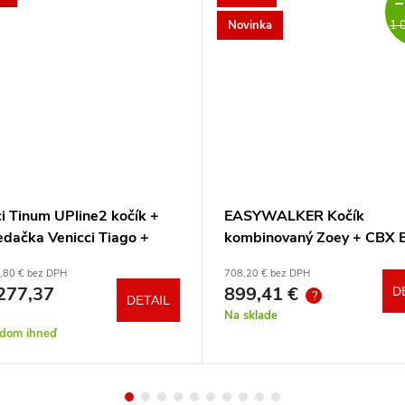
–
Novinka
1 
i Tinum UPline2 kočík +
EASYWALKER Kočík
edačka Venicci Tiago +
kombinovaný Zoey + CBX 
otočná báza + adaptéry
CYBEX Aton B2 i-Size +
,80 € bez DPH
708,20 € bez DPH
základňa
277,37
899,41 €
D
?
DETAIL
Na sklade
adom ihneď