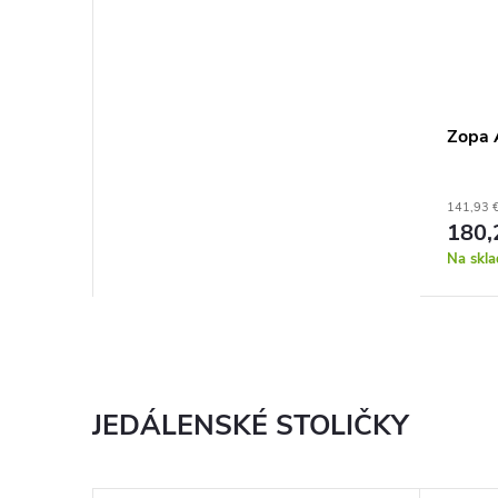
Zopa 
141,93 
180,
Na skla
JEDÁLENSKÉ STOLIČKY