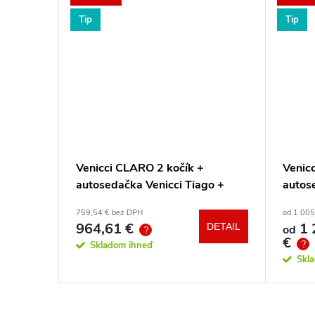
Tip
Tip
ARM
Venicci CLARO 2 kočík +
Venicc
- Mrak
autosedačka Venicci Tiago +
autos
360° otočná báza + adaptéry
360° 
759,54 € bez DPH
od 1 005
964,61 €
1 
DETAIL
DETAIL
od
?
€
?
Skladom ihneď
Skl