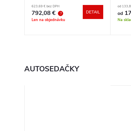
autosedačka XM podľa vlastného
hrazd
623,69 € bez DPH
od 133,
výberu + báza
792,08 €
17
DETAIL
DETAIL
od
?
Len na objednávku
Na skl
AUTOSEDAČKY