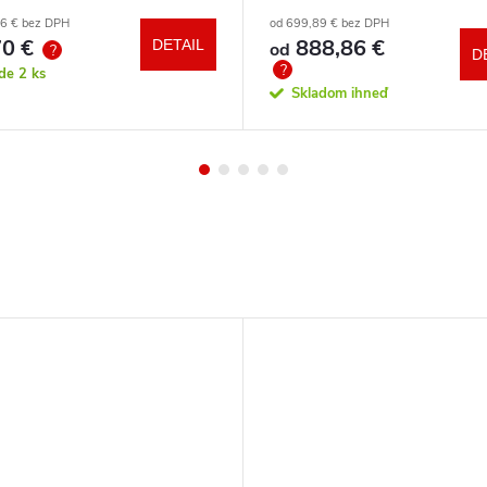
a zdarma
86 € bez DPH
od 699,89 € bez DPH
0 €
888,86 €
DETAIL
od
?
D
?
ade
2 ks
Skladom ihneď