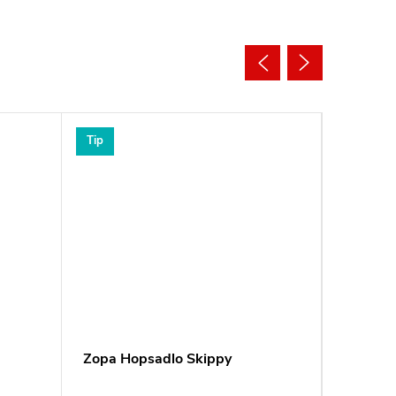
Tip
Tip
Zopa Hopsadlo Skippy
Reer Po
Clip&G