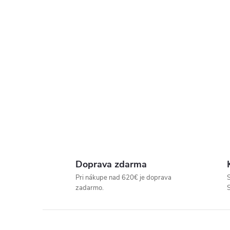
P
R
E
D
A
J
Doprava zdarma
Pri nákupe nad 620€ je doprava
S
Ň
zadarmo.
U