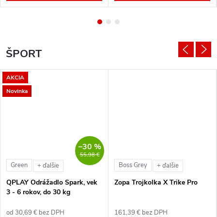
ŠPORT
AKCIA
Novinka
–30 %
55,98 €
Green
Boss Grey
+ ďalšie
+ ďalšie
QPLAY Odrážadlo Spark, vek
Zopa Trojkolka X Trike Pro
3 - 6 rokov, do 30 kg
od 30,69 € bez DPH
161,39 € bez DPH