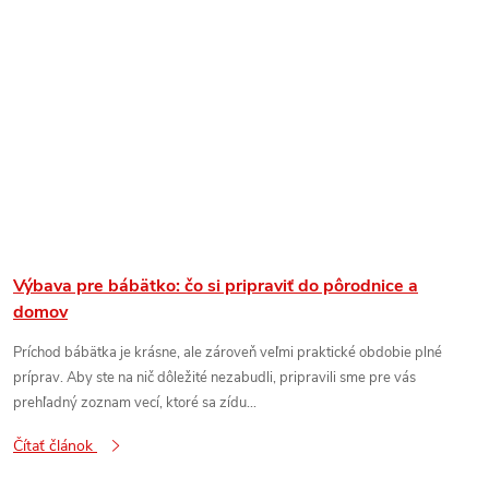
Výbava pre bábätko: čo si pripraviť do pôrodnice a
domov
Príchod bábätka je krásne, ale zároveň veľmi praktické obdobie plné
príprav. Aby ste na nič dôležité nezabudli, pripravili sme pre vás
prehľadný zoznam vecí, ktoré sa zídu...
Čítať článok