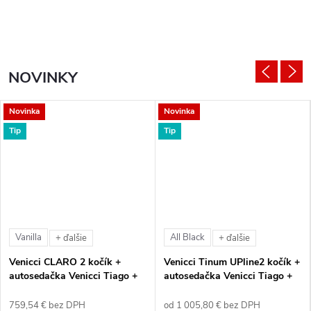
NOVINKY
Novinka
Novinka
Tip
Tip
Vanilla
All Black
+ ďalšie
+ ďalšie
Venicci CLARO 2 kočík +
Venicci Tinum UPline2 kočík +
autosedačka Venicci Tiago +
autosedačka Venicci Tiago +
360° otočná báza + adaptéry
360° otočná báza + adaptéry
759,54 € bez DPH
od 1 005,80 € bez DPH