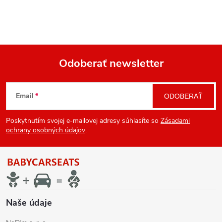
Odoberať newsletter
Z
Email
ODOBERAŤ
á
Poskytnutím svojej e-mailovej adresy súhlasíte so
Zásadami
p
ochrany osobných údajov
.
ä
t
i
Naše údaje