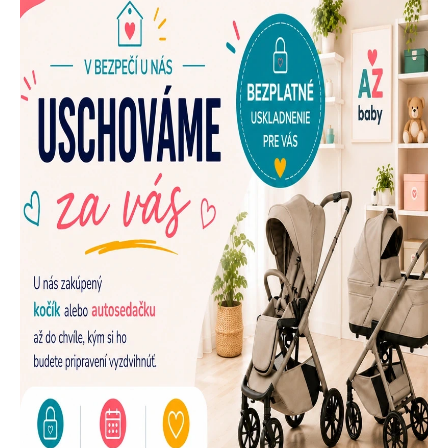
E
N
A
Š
U
P
R
E
D
A