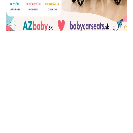
J
Ň
U