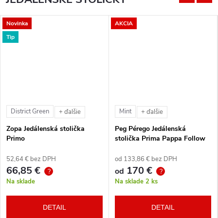
Novinka
AKCIA
Tip
District Green
Mint
+ ďalšie
+ ďalšie
Zopa Jedálenská stolička
Peg Pérego Jedálenská
Primo
stolička Prima Pappa Follow
Me Tahiti + hrazda zdarma
52,64 € bez DPH
od 133,86 € bez DPH
66,85 €
170 €
od
?
?
Na sklade
Na sklade
2 ks
DETAIL
DETAIL