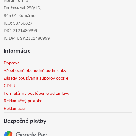
NoDim s. r. o. ,
e
Družstevná 280/15,
945 01 Komárno
IČO: 53756827
DIČ: 2121480999
IČ DPH: SK2121480999
Informácie
Doprava
Všeobecné obchodné podmienky
Zásady používania súborov cookie
GDPR
Formulár na odstúpenie od zmluvy
Reklamačný protokol
Reklamácie
Bezpečné platby