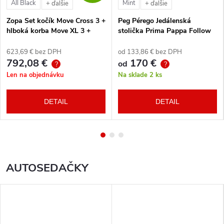
All Black
Mint
+ ďalšie
+ ďalšie
Zopa Set kočík Move Cross 3 +
Peg Pérego Jedálenská
hlboká korba Move XL 3 +
stolička Prima Pappa Follow
autosedačka XM podľa
Me Tahiti + hrazda zdarma
vlastného výberu + báza
623,69 € bez DPH
od 133,86 € bez DPH
792,08 €
170 €
od
?
?
Len na objednávku
Na sklade
2 ks
DETAIL
DETAIL
AUTOSEDAČKY