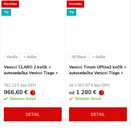
Novinka
Novinka
Tip
Tip
Vanilla
All Black
+ ďalšie
+ ďalšie
Venicci CLARO 2 kočík +
Venicci Tinum UPline2 kočík +
autosedačka Venicci Tiago +
autosedačka Venicci Tiago +
360° otočná báza + adaptéry
360° otočná báza + adaptéry
761,10 € bez DPH
od 1 007,87 € bez DPH
966,60 €
1 280 €
od
?
?
Skladom ihneď
Skladom ihneď
DETAIL
DETAIL