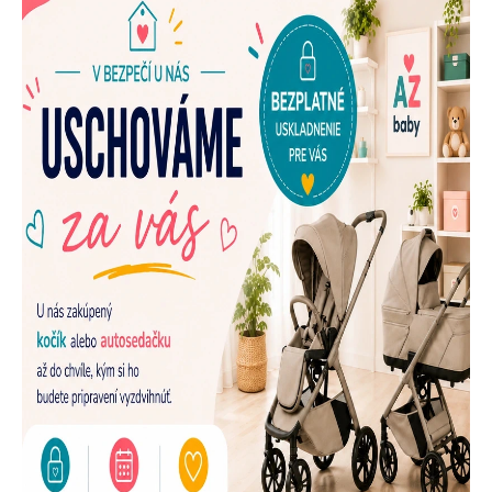
E
N
A
Š
U
P
R
E
D
A