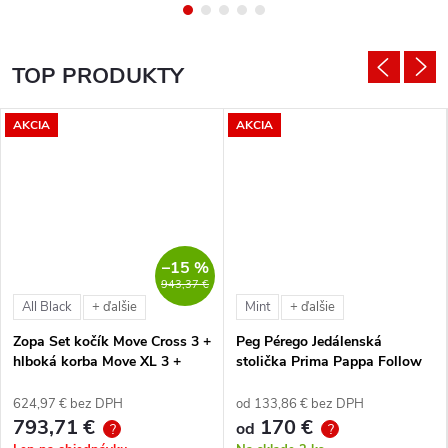
TOP PRODUKTY
AKCIA
AKCIA
–15 %
943,37 €
All Black
Mint
+ ďalšie
+ ďalšie
Zopa Set kočík Move Cross 3 +
Peg Pérego Jedálenská
hlboká korba Move XL 3 +
stolička Prima Pappa Follow
autosedačka XM podľa
Me Tahiti + hrazda zdarma
vlastného výberu + báza
624,97 € bez DPH
od 133,86 € bez DPH
793,71 €
170 €
od
?
?