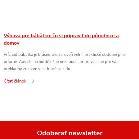
Výbava pre bábätko: čo si pripraviť do pôrodnice a
domov
Príchod bábätka je krásne, ale zároveň veľmi praktické obdobie plné
príprav. Aby ste na nič dôležité nezabudli, pripravili sme pre vás
prehľadný zoznam vecí, ktoré sa zídu...
Čítať článok
Odoberať newsletter