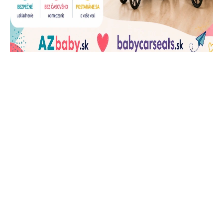
J
Ň
U