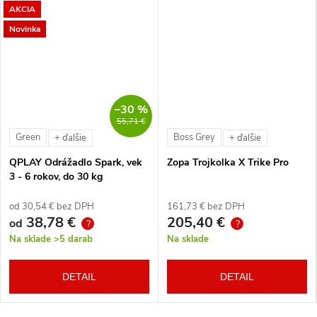
AKCIA
Novinka
–30 %
55,71 €
Green
Boss Grey
+ ďalšie
+ ďalšie
QPLAY Odrážadlo Spark, vek
Zopa Trojkolka X Trike Pro
3 - 6 rokov, do 30 kg
od 30,54 € bez DPH
161,73 € bez DPH
38,78 €
205,40 €
od
?
?
Na sklade
>5 darab
Na sklade
DETAIL
DETAIL