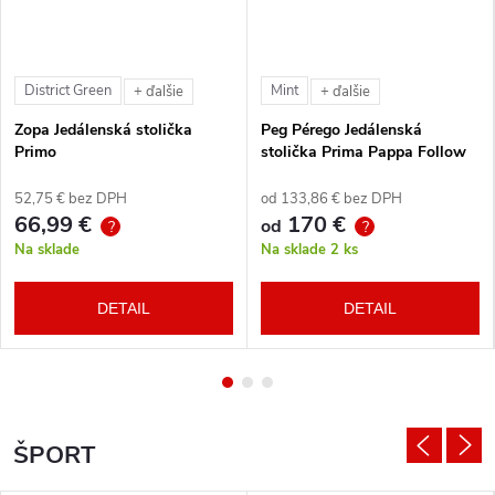
District Green
Mint
+ ďalšie
+ ďalšie
Zopa Jedálenská stolička
Peg Pérego Jedálenská
Primo
stolička Prima Pappa Follow
Me Tahiti + hrazda zdarma
52,75 € bez DPH
od 133,86 € bez DPH
66,99 €
170 €
od
?
?
Na sklade
Na sklade
2 ks
DETAIL
DETAIL
ŠPORT