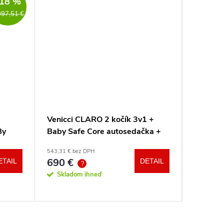
18 %
097,51 €
Venicci CLARO 2 kočík 3v1 +
Venicci
By
Baby Safe Core autosedačka +
Tinum U
adaptéry
543,31 € bez DPH
od 699,89 
690 €
888
ETAIL
DETAIL
od
?
?
Skladom ihneď
Sklad