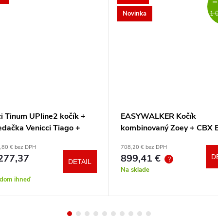
–
Novinka
1 
i Tinum UPline2 kočík +
EASYWALKER Kočík
edačka Venicci Tiago +
kombinovaný Zoey + CBX 
otočná báza + adaptéry
CYBEX Aton B2 i-Size +
,80 € bez DPH
708,20 € bez DPH
základňa
277,37
899,41 €
D
?
DETAIL
Na sklade
adom ihneď