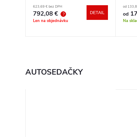
autosedačka XM podľa vlastného
hrazd
623,69 € bez DPH
od 133,
výberu + báza
792,08 €
17
DETAIL
DETAIL
od
?
Len na objednávku
Na skl
AUTOSEDAČKY