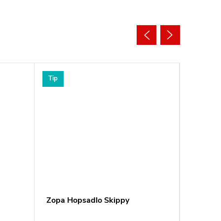
Tip
Tip
Zopa Hopsadlo Skippy
Reer Po
Clip&G