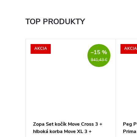
TOP PRODUKTY
AKCIA
AKCIA
–15 %
941,43 €
ačku
Zopa Set kočík Move Cross 3 +
Peg P
hlboká korba Move XL 3 +
Prima