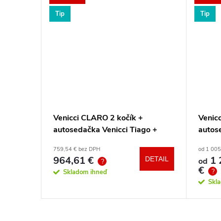
Tip
Tip
ARM
Venicci CLARO 2 kočík +
Venicc
- Mrak
autosedačka Venicci Tiago +
autos
360° otočná báza + adaptéry
360° 
759,54 € bez DPH
od 1 005
964,61 €
1 
DETAIL
DETAIL
od
?
€
?
Skladom ihneď
Skl