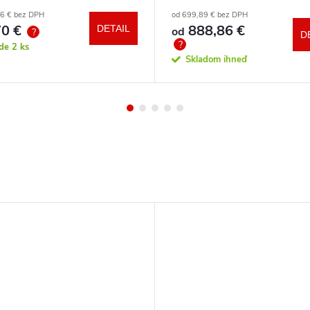
a zdarma
86 € bez DPH
od 699,89 € bez DPH
0 €
888,86 €
DETAIL
od
?
D
?
ade
2 ks
Skladom ihneď