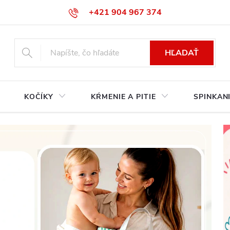
+421 904 967 374‬
info@babycarseats.sk
HĽADAŤ
KOČÍKY
KŔMENIE A PITIE
SPINKAN