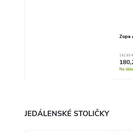
Zopa 
141,93 
180,
Na skla
JEDÁLENSKÉ STOLIČKY