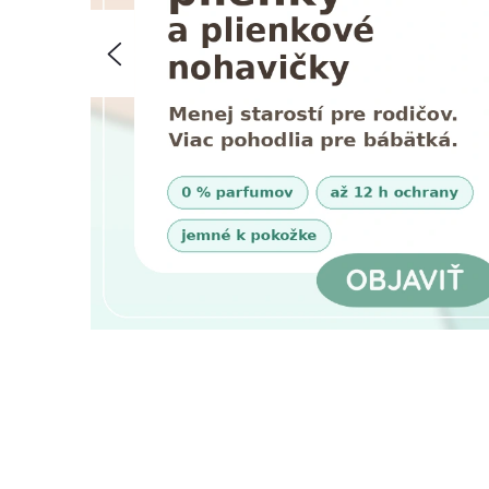
T
Predchádzajúce
Í
V
T
E
N
A
Š
U