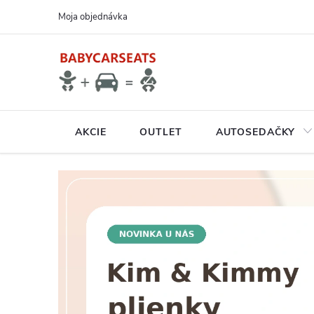
Prejsť
Moja objednávka
na
obsah
AKCIE
OUTLET
AUTOSEDAČKY
N
A
V
Š