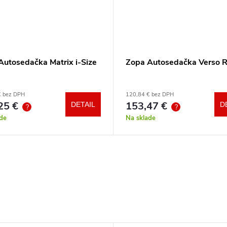
Autosedačka Matrix i-Size
Zopa Autosedačka Verso 
€ bez DPH
120,84 € bez DPH
25 €
153,47 €
DETAIL
D
?
?
de
Na sklade