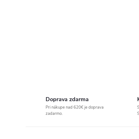
P
R
E
D
A
J
Doprava zdarma
Pri nákupe nad 620€ je doprava
S
Ň
zadarmo.
U