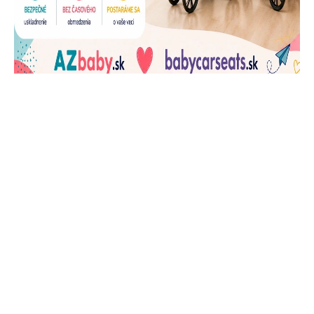
J
Ň
U