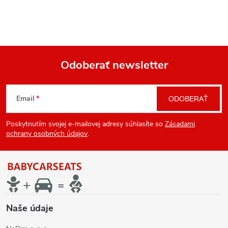
Odoberať newsletter
Z
Email
ODOBERAŤ
á
Poskytnutím svojej e-mailovej adresy súhlasíte so
Zásadami
p
ochrany osobných údajov
.
ä
t
i
Naše údaje