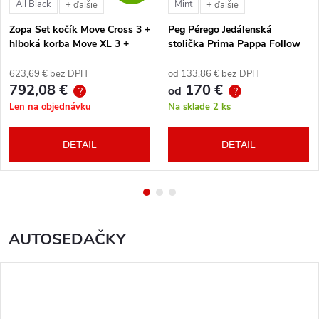
All Black
Mint
+ ďalšie
+ ďalšie
Zopa Set kočík Move Cross 3 +
Peg Pérego Jedálenská
hlboká korba Move XL 3 +
stolička Prima Pappa Follow
autosedačka XM podľa
Me Tahiti + hrazda zdarma
vlastného výberu + báza
623,69 € bez DPH
od 133,86 € bez DPH
792,08 €
170 €
od
?
?
Len na objednávku
Na sklade
2 ks
DETAIL
DETAIL
AUTOSEDAČKY