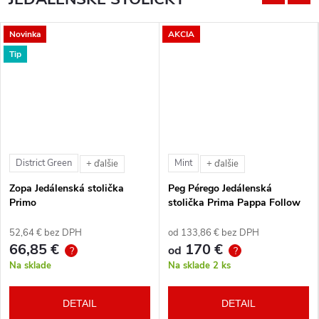
Novinka
AKCIA
Tip
District Green
Mint
+ ďalšie
+ ďalšie
Zopa Jedálenská stolička
Peg Pérego Jedálenská
Primo
stolička Prima Pappa Follow
Me Tahiti + hrazda zdarma
52,64 € bez DPH
od 133,86 € bez DPH
66,85 €
170 €
od
?
?
Na sklade
Na sklade
2 ks
DETAIL
DETAIL