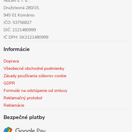
NoDim s. r. o. ,
e
Družstevná 280/15,
945 01 Komárno
IČO: 53756827
DIČ: 2121480999
IČ DPH: SK2121480999
Informácie
Doprava
Všeobecné obchodné podmienky
Zásady používania súborov cookie
GDPR
Formulár na odstúpenie od zmluvy
Reklamačný protokol
Reklamácie
Bezpečné platby