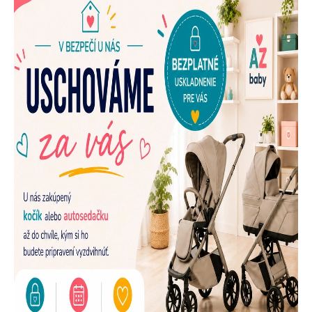
E
N
A
Š
U
P
R
E
D
A