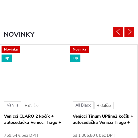
NOVINKY
Novinka
Novinka
Tip
Tip
Vanilla
All Black
+ ďalšie
+ ďalšie
Venicci CLARO 2 kočík +
Venicci Tinum UPline2 kočík +
autosedačka Venicci Tiago +
autosedačka Venicci Tiago +
360° otočná báza + adaptéry
360° otočná báza + adaptéry
759,54 € bez DPH
od 1 005,80 € bez DPH