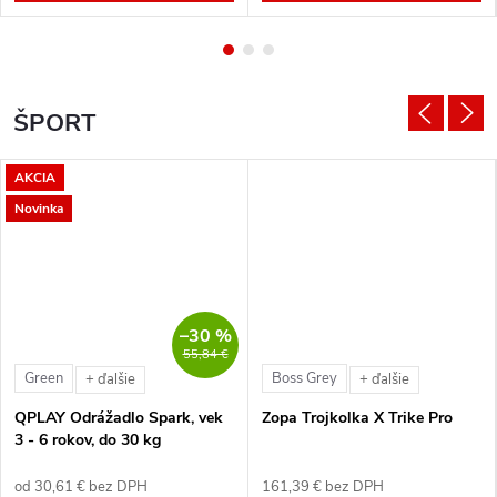
ŠPORT
AKCIA
Novinka
–30 %
55,84 €
Green
Boss Grey
+ ďalšie
+ ďalšie
QPLAY Odrážadlo Spark, vek
Zopa Trojkolka X Trike Pro
3 - 6 rokov, do 30 kg
od 30,61 € bez DPH
161,39 € bez DPH