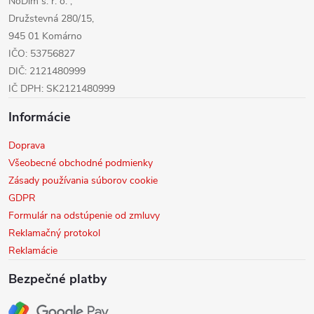
NoDim s. r. o. ,
e
Družstevná 280/15,
945 01 Komárno
IČO: 53756827
DIČ: 2121480999
IČ DPH: SK2121480999
Informácie
Doprava
Všeobecné obchodné podmienky
Zásady používania súborov cookie
GDPR
Formulár na odstúpenie od zmluvy
Reklamačný protokol
Reklamácie
Bezpečné platby