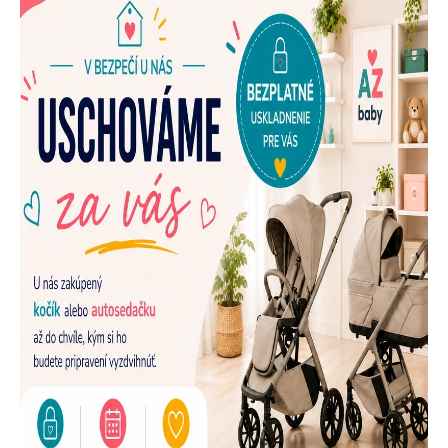
E
N
A
Š
U
P
R
E
D
A