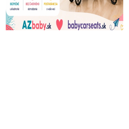
J
Ň
U