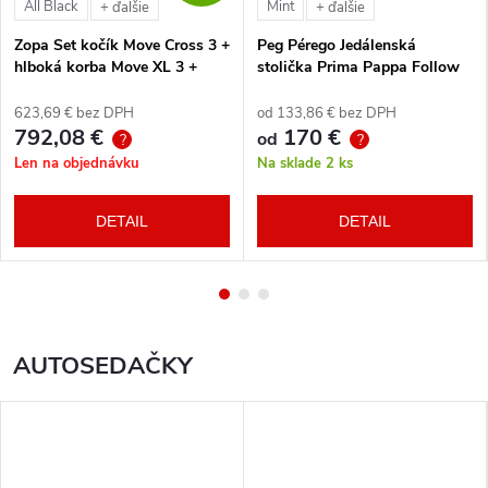
All Black
Mint
+ ďalšie
+ ďalšie
Zopa Set kočík Move Cross 3 +
Peg Pérego Jedálenská
hlboká korba Move XL 3 +
stolička Prima Pappa Follow
autosedačka XM podľa
Me Tahiti + hrazda zdarma
vlastného výberu + báza
623,69 € bez DPH
od 133,86 € bez DPH
792,08 €
170 €
od
?
?
Len na objednávku
Na sklade
2 ks
DETAIL
DETAIL
AUTOSEDAČKY