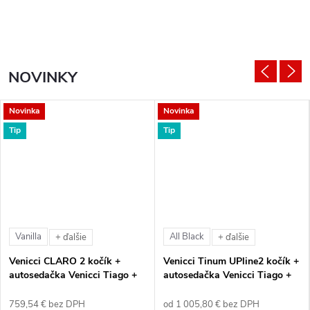
NOVINKY
Novinka
Novinka
Tip
Tip
Vanilla
All Black
+ ďalšie
+ ďalšie
Venicci CLARO 2 kočík +
Venicci Tinum UPline2 kočík +
autosedačka Venicci Tiago +
autosedačka Venicci Tiago +
360° otočná báza + adaptéry
360° otočná báza + adaptéry
759,54 € bez DPH
od 1 005,80 € bez DPH