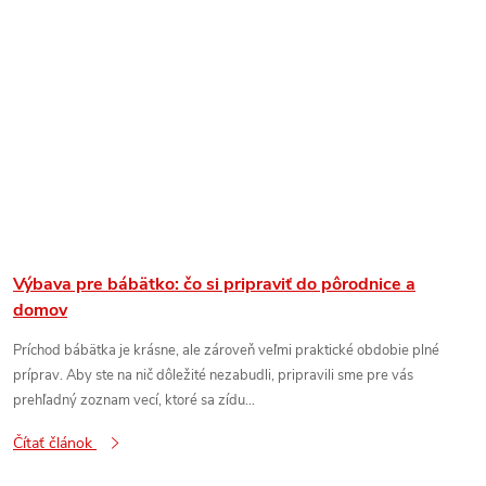
Výbava pre bábätko: čo si pripraviť do pôrodnice a
domov
Príchod bábätka je krásne, ale zároveň veľmi praktické obdobie plné
príprav. Aby ste na nič dôležité nezabudli, pripravili sme pre vás
prehľadný zoznam vecí, ktoré sa zídu...
Čítať článok