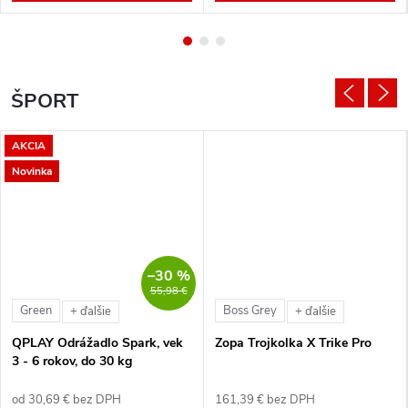
ŠPORT
AKCIA
Novinka
–30 %
55,98 €
Green
Boss Grey
+ ďalšie
+ ďalšie
QPLAY Odrážadlo Spark, vek
Zopa Trojkolka X Trike Pro
3 - 6 rokov, do 30 kg
od 30,69 € bez DPH
161,39 € bez DPH