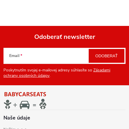
Odoberať newsletter
Z
Email
ODOBERAŤ
á
Poskytnutím svojej e-mailovej adresy súhlasíte so
Zásadami
p
ochrany osobných údajov
.
ä
t
i
Naše údaje