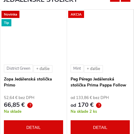
Novinka
AKCIA
Tip
District Green
Mint
+ ďalšie
+ ďalšie
Zopa Jedálenská stolička
Peg Pérego Jedálenská
Primo
stolička Prima Pappa Follow
Me Tahiti + hrazda zdarma
52,64 € bez DPH
od 133,86 € bez DPH
66,85 €
170 €
od
?
?
Na sklade
Na sklade
2 ks
DETAIL
DETAIL