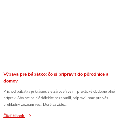
Výbava pre bábätko: čo si pripraviť do pôrodnice a
domov
Príchod bábätka je krásne, ale zároveň veľmi praktické obdobie plné
príprav. Aby ste na nič dôležité nezabudli, pripravili sme pre vás
prehľadný zoznam vecí, ktoré sa zídu...
Čítať článok