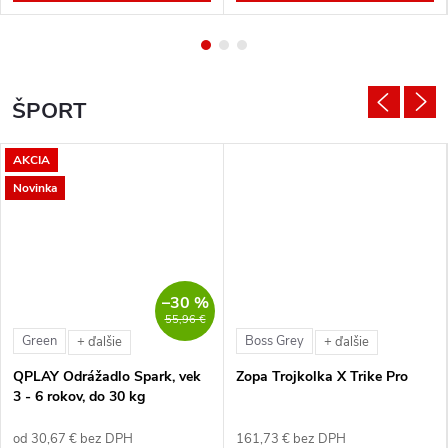
ŠPORT
AKCIA
Novinka
–30 %
55,96 €
Green
Boss Grey
+ ďalšie
+ ďalšie
QPLAY Odrážadlo Spark, vek
Zopa Trojkolka X Trike Pro
3 - 6 rokov, do 30 kg
od 30,67 € bez DPH
161,73 € bez DPH