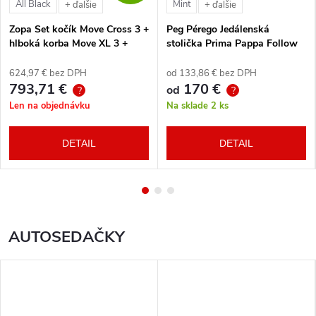
All Black
Mint
+ ďalšie
+ ďalšie
Zopa Set kočík Move Cross 3 +
Peg Pérego Jedálenská
hlboká korba Move XL 3 +
stolička Prima Pappa Follow
autosedačka XM podľa
Me Tahiti + hrazda zdarma
vlastného výberu + báza
624,97 € bez DPH
od 133,86 € bez DPH
793,71 €
170 €
od
?
?
Len na objednávku
Na sklade
2 ks
DETAIL
DETAIL
AUTOSEDAČKY