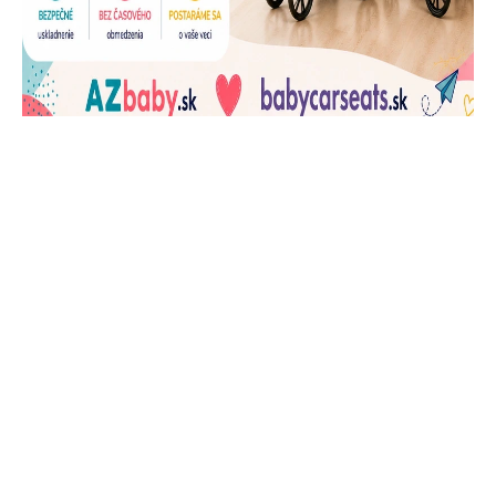
J
Ň
U