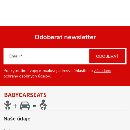
Odoberať newsletter
Z
Email
ODOBERAŤ
á
Poskytnutím svojej e-mailovej adresy súhlasíte so
Zásadami
p
ochrany osobných údajov
.
ä
t
i
Naše údaje