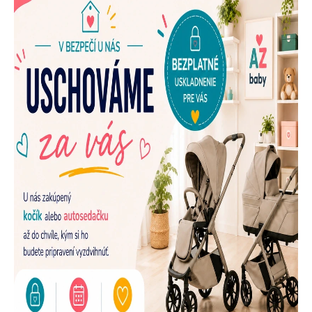
E
N
A
Š
U
P
R
E
D
A