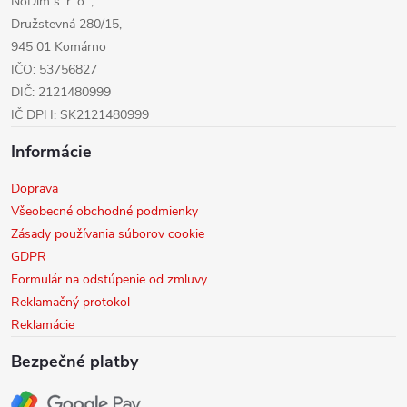
NoDim s. r. o. ,
e
Družstevná 280/15,
945 01 Komárno
IČO: 53756827
DIČ: 2121480999
IČ DPH: SK2121480999
Informácie
Doprava
Všeobecné obchodné podmienky
Zásady používania súborov cookie
GDPR
Formulár na odstúpenie od zmluvy
Reklamačný protokol
Reklamácie
Bezpečné platby