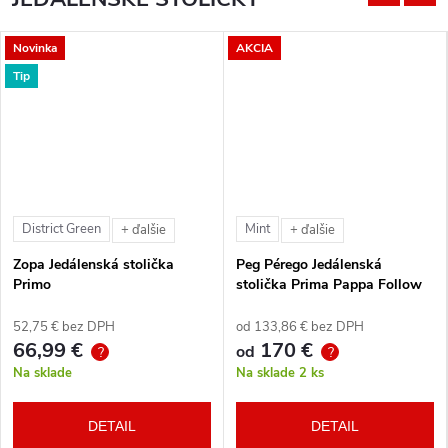
Novinka
AKCIA
Tip
District Green
Mint
+ ďalšie
+ ďalšie
Zopa Jedálenská stolička
Peg Pérego Jedálenská
Primo
stolička Prima Pappa Follow
Me Tahiti + hrazda zdarma
52,75 € bez DPH
od 133,86 € bez DPH
66,99 €
170 €
od
?
?
Na sklade
Na sklade
2 ks
DETAIL
DETAIL