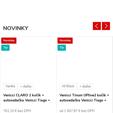
NOVINKY
Novinka
Novinka
Tip
Tip
Vanilla
All Black
+ ďalšie
+ ďalšie
Venicci CLARO 2 kočík +
Venicci Tinum UPline2 kočík +
autosedačka Venicci Tiago +
autosedačka Venicci Tiago +
360° otočná báza + adaptéry
360° otočná báza + adaptéry
761,10 € bez DPH
od 1 007,87 € bez DPH