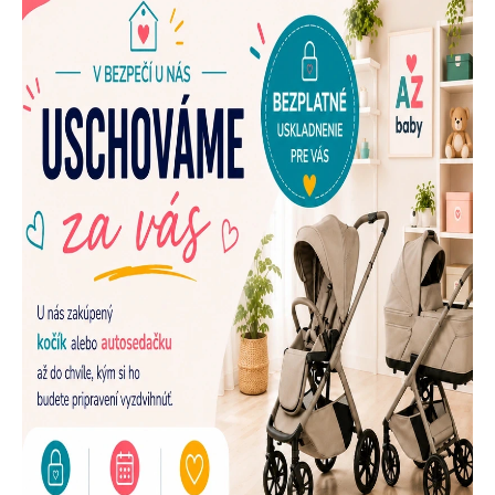
E
N
A
Š
U
P
R
E
D
A