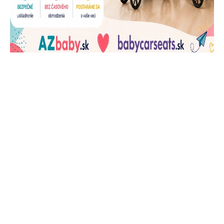
J
Ň
U