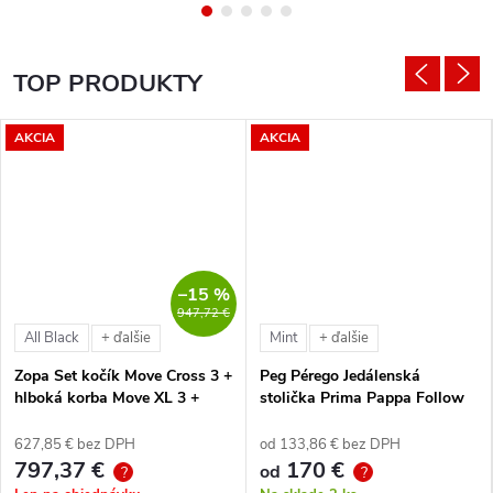
TOP PRODUKTY
AKCIA
AKCIA
–15 %
947,72 €
All Black
Mint
+ ďalšie
+ ďalšie
Zopa Set kočík Move Cross 3 +
Peg Pérego Jedálenská
hlboká korba Move XL 3 +
stolička Prima Pappa Follow
autosedačka XM podľa
Me Tahiti + hrazda zdarma
vlastného výberu + báza
627,85 € bez DPH
od 133,86 € bez DPH
797,37 €
170 €
od
?
?