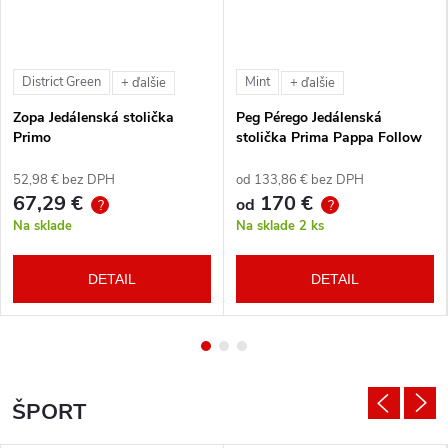
District Green
Mint
+ ďalšie
+ ďalšie
Zopa Jedálenská stolička
Peg Pérego Jedálenská
Primo
stolička Prima Pappa Follow
Me Tahiti + hrazda zdarma
52,98 € bez DPH
od 133,86 € bez DPH
67,29 €
170 €
od
?
?
Na sklade
Na sklade
2 ks
DETAIL
DETAIL
ŠPORT