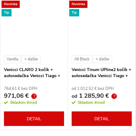
Novinka
Novinka
Tip
Tip
Vanilla
All Black
+ ďalšie
+ ďalšie
Venicci CLARO 2 kočík +
Venicci Tinum UPline2 kočík +
autosedačka Venicci Tiago +
autosedačka Venicci Tiago +
360° otočná báza + adaptéry
360° otočná báza + adaptéry
764,61 € bez DPH
od 1 012,52 € bez DPH
971,06 €
1 285,90 €
od
?
?
Skladom ihneď
Skladom ihneď
DETAIL
DETAIL