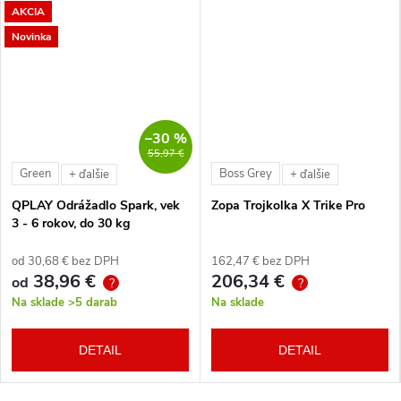
AKCIA
Novinka
–30 %
55,97 €
Green
Boss Grey
+ ďalšie
+ ďalšie
QPLAY Odrážadlo Spark, vek
Zopa Trojkolka X Trike Pro
3 - 6 rokov, do 30 kg
od 30,68 € bez DPH
162,47 € bez DPH
38,96 €
206,34 €
od
?
?
Na sklade
>5 darab
Na sklade
DETAIL
DETAIL