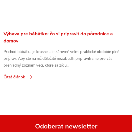
Výbava pre bábätko: čo si pripraviť do pôrodnice a
domov
Príchod bábätka je krásne, ale zároveň veľmi praktické obdobie plné
príprav. Aby ste na nič dôležité nezabudli, pripravili sme pre vás
prehľadný zoznam vecí, ktoré sa zídu...
Čítať článok
Odoberať newsletter