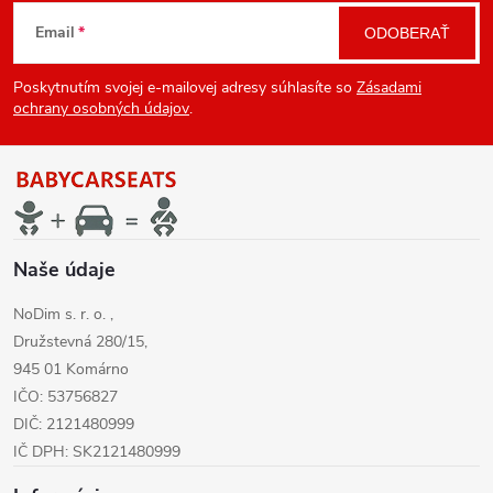
Z
Email
ODOBERAŤ
á
Poskytnutím svojej e-mailovej adresy súhlasíte so
Zásadami
p
ochrany osobných údajov
.
ä
t
i
Naše údaje
NoDim s. r. o. ,
e
Družstevná 280/15,
945 01 Komárno
IČO: 53756827
DIČ: 2121480999
IČ DPH: SK2121480999