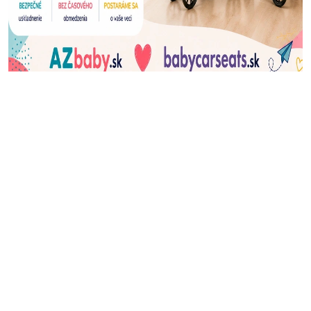
J
Ň
U