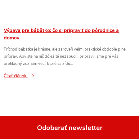
Výbava pre bábätko: čo si pripraviť do pôrodnice a
domov
Príchod bábätka je krásne, ale zároveň veľmi praktické obdobie plné
príprav. Aby ste na nič dôležité nezabudli, pripravili sme pre vás
prehľadný zoznam vecí, ktoré sa zídu...
Čítať článok
Odoberať newsletter