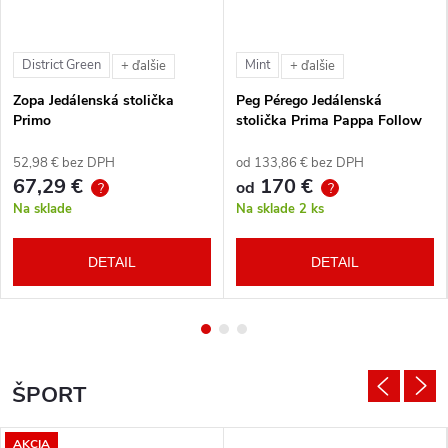
District Green
Mint
+ ďalšie
+ ďalšie
Zopa Jedálenská stolička
Peg Pérego Jedálenská
Primo
stolička Prima Pappa Follow
Me Tahiti + hrazda zdarma
52,98 € bez DPH
od 133,86 € bez DPH
67,29 €
170 €
od
?
?
Na sklade
Na sklade
2 ks
DETAIL
DETAIL
ŠPORT
AKCIA