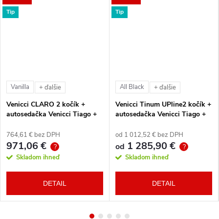
Tip
Tip
Vanilla
All Black
+ ďalšie
+ ďalšie
Venicci CLARO 2 kočík +
Venicci Tinum UPline2 kočík +
autosedačka Venicci Tiago +
autosedačka Venicci Tiago +
360° otočná báza + adaptéry
360° otočná báza + adaptéry
764,61 € bez DPH
od 1 012,52 € bez DPH
971,06 €
1 285,90 €
od
?
?
Skladom ihneď
Skladom ihneď
DETAIL
DETAIL