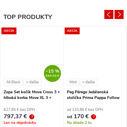
TOP PRODUKTY
AKCIA
AKCIA
–15 %
947,72 €
All Black
Mint
+ ďalšie
+ ďalšie
Zopa Set kočík Move Cross 3 +
Peg Pérego Jedálenská
hlboká korba Move XL 3 +
stolička Prima Pappa Follow
autosedačka XM podľa
Me Tahiti + hrazda zdarma
vlastného výberu + báza
627,85 € bez DPH
od 133,86 € bez DPH
797,37 €
170 €
od
?
?
Len na objednávku
Na sklade
2 ks