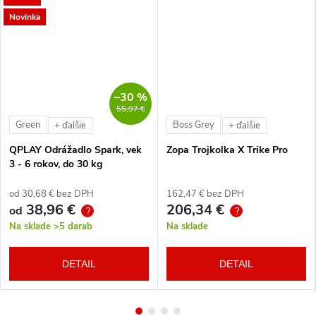
Novinka
–30 %
55,97 €
Green
Boss Grey
+ ďalšie
+ ďalšie
QPLAY Odrážadlo Spark, vek
Zopa Trojkolka X Trike Pro
3 - 6 rokov, do 30 kg
od 30,68 € bez DPH
162,47 € bez DPH
38,96 €
206,34 €
od
?
?
Na sklade
>5 darab
Na sklade
DETAIL
DETAIL