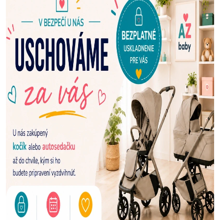
E
N
A
Š
U
P
R
E
D
A