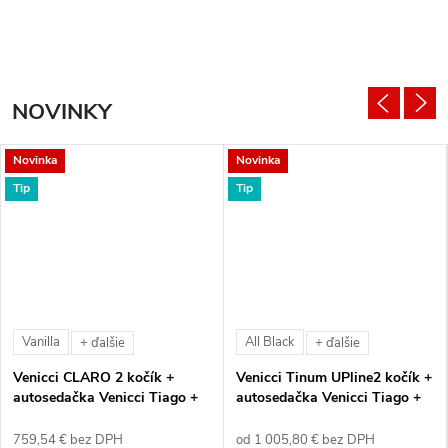
NOVINKY
Novinka
Novinka
Tip
Tip
Vanilla
All Black
+ ďalšie
+ ďalšie
Venicci CLARO 2 kočík +
Venicci Tinum UPline2 kočík +
autosedačka Venicci Tiago +
autosedačka Venicci Tiago +
360° otočná báza + adaptéry
360° otočná báza + adaptéry
759,54 € bez DPH
od 1 005,80 € bez DPH