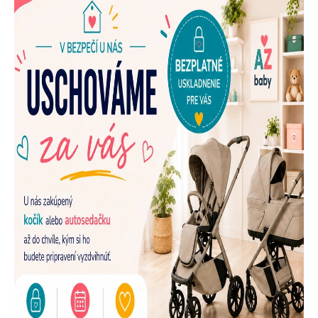
E
N
A
Š
U
P
R
E
D
A