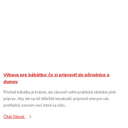
Výbava pre bábätko: čo si pripraviť do pôrodnice a
domov
Príchod bábätka je krásne, ale zároveň veľmi praktické obdobie plné
príprav. Aby ste na nič dôležité nezabudli, pripravili sme pre vás
prehľadný zoznam vecí, ktoré sa zídu...
Čítať článok