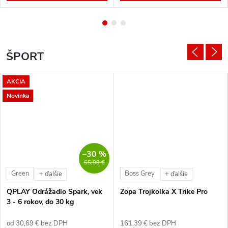
ŠPORT
AKCIA
Novinka
–30 %
55,98 €
Green
Boss Grey
+ ďalšie
+ ďalšie
QPLAY Odrážadlo Spark, vek
Zopa Trojkolka X Trike Pro
3 - 6 rokov, do 30 kg
od 30,69 € bez DPH
161,39 € bez DPH