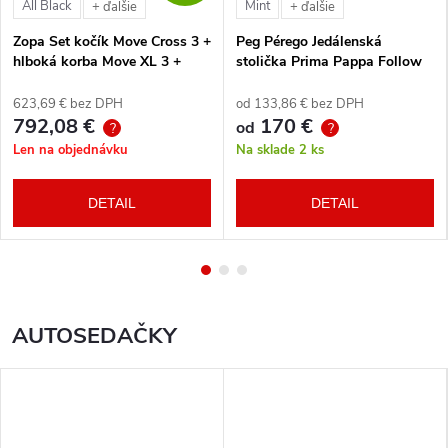
All Black
Mint
+ ďalšie
+ ďalšie
Zopa Set kočík Move Cross 3 +
Peg Pérego Jedálenská
hlboká korba Move XL 3 +
stolička Prima Pappa Follow
autosedačka XM podľa
Me Tahiti + hrazda zdarma
vlastného výberu + báza
623,69 € bez DPH
od 133,86 € bez DPH
792,08 €
170 €
od
?
?
Len na objednávku
Na sklade
2 ks
DETAIL
DETAIL
AUTOSEDAČKY