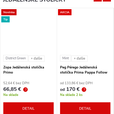
Novinka
AKCIA
Tip
District Green
Mint
+ ďalšie
+ ďalšie
Zopa Jedálenská stolička
Peg Pérego Jedálenská
Primo
stolička Prima Pappa Follow
Me Tahiti + hrazda zdarma
52,64 € bez DPH
od 133,86 € bez DPH
66,85 €
170 €
od
?
?
Na sklade
Na sklade
2 ks
DETAIL
DETAIL