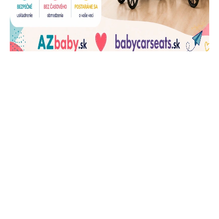
J
Ň
U