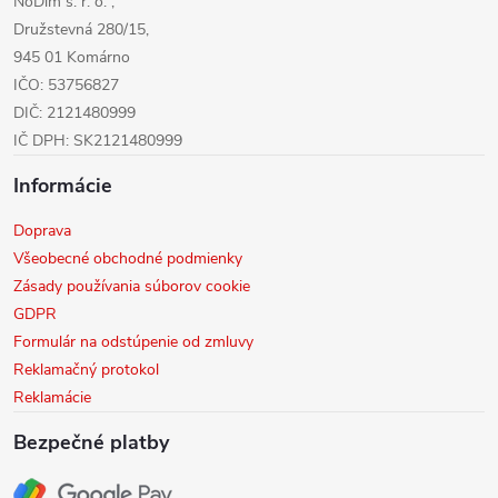
NoDim s. r. o. ,
e
Družstevná 280/15,
945 01 Komárno
IČO: 53756827
DIČ: 2121480999
IČ DPH: SK2121480999
Informácie
Doprava
Všeobecné obchodné podmienky
Zásady používania súborov cookie
GDPR
Formulár na odstúpenie od zmluvy
Reklamačný protokol
Reklamácie
Bezpečné platby