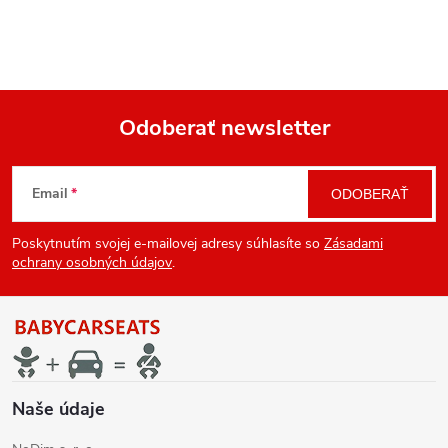
Odoberať newsletter
Z
Email
ODOBERAŤ
á
Poskytnutím svojej e-mailovej adresy súhlasíte so
Zásadami
p
ochrany osobných údajov
.
ä
t
i
Naše údaje