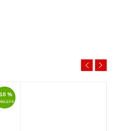
Novinka
18 %
092,27 €