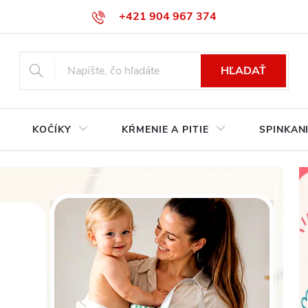
+421 904 967 374‬
info@babycarseats.sk
HĽADAŤ
KOČÍKY
KŔMENIE A PITIE
SPINKAN