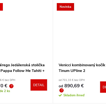
Novinka
érego Jedálenská stolička
Venicci kombinovaný kočík
 Pappa Follow Me Tahiti +
Tinum UPline 2
a zdarma
86 € bez DPH
od 701,33 € bez DPH
0 €
890,69 €
DETAIL
od
?
D
?
ade
2 ks
Skladom ihneď