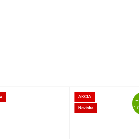
a
AKCIA
–
Novinka
1 