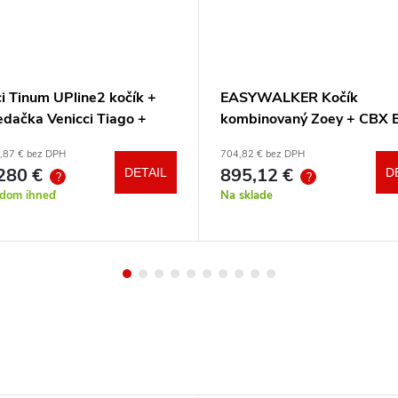
i Tinum UPline2 kočík +
EASYWALKER Kočík
edačka Venicci Tiago +
kombinovaný Zoey + CBX 
otočná báza + adaptéry
CYBEX Aton B2 i-Size +
,87 € bez DPH
704,82 € bez DPH
základňa
280 €
895,12 €
DETAIL
D
?
?
adom ihneď
Na sklade