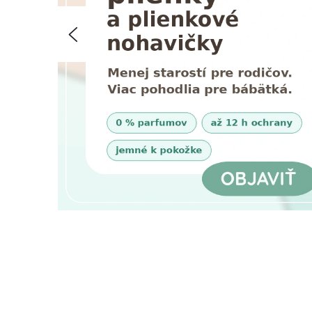
T
Predchádzajúce
Í
V
T
E
N
A
Š
U