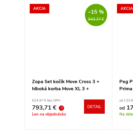
AKCIA
AKCIA
–15 %
943,37 €
ačku
Zopa Set kočík Move Cross 3 +
Peg P
hlboká korba Move XL 3 +
Prima
autosedačka XM podľa vlastného
hrazd
624,97 € bez DPH
od 133,
výberu + báza
793,71 €
17
DETAIL
DETAIL
od
?
Len na objednávku
Na skl