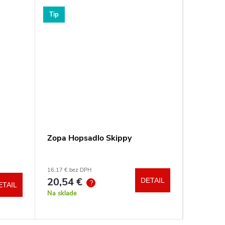
Tip
Tip
Zopa Hopsadlo Skippy
Reer Po
Clip&G
16,17 € bez DPH
11,02 € be
20,54 €
14 €
DETAIL
?
ETAIL
Na sklade
Na sklad