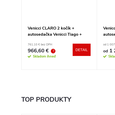
a a
Venicci CLARO 2 kočík +
Venicc
autosedačka Venicci Tiago +
autos
360° otočná báza + adaptéry
360° 
761,10 € bez DPH
od 1 007
966,60 €
1 
DETAIL
DETAIL
od
?
Skladom ihneď
Skl
TOP PRODUKTY