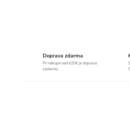
P
R
E
Doprava zdarma
D
Pri nákupe nad 620€ je doprava
S
zadarmo.
A
J
Ň
U