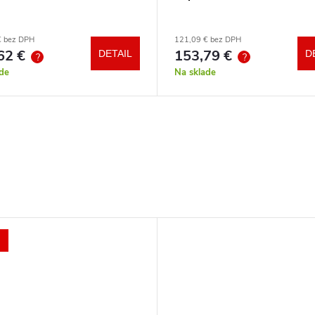
€ bez DPH
121,09 € bez DPH
62 €
153,79 €
DETAIL
D
?
?
de
Na sklade