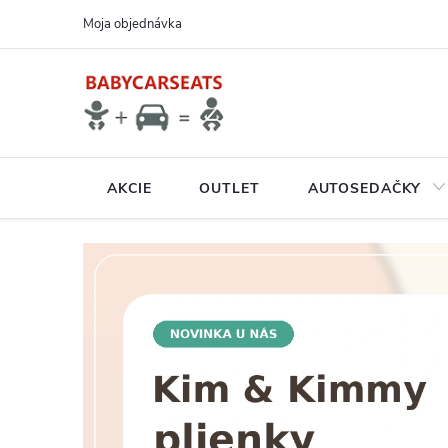
Prejsť
Moja objednávka
na
obsah
AKCIE
OUTLET
AUTOSEDAČKY
N
A
V
Š