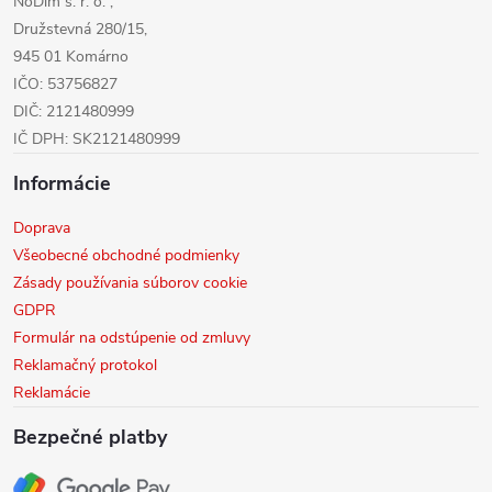
NoDim s. r. o. ,
e
Družstevná 280/15,
945 01 Komárno
IČO: 53756827
DIČ: 2121480999
IČ DPH: SK2121480999
Informácie
Doprava
Všeobecné obchodné podmienky
Zásady používania súborov cookie
GDPR
Formulár na odstúpenie od zmluvy
Reklamačný protokol
Reklamácie
Bezpečné platby