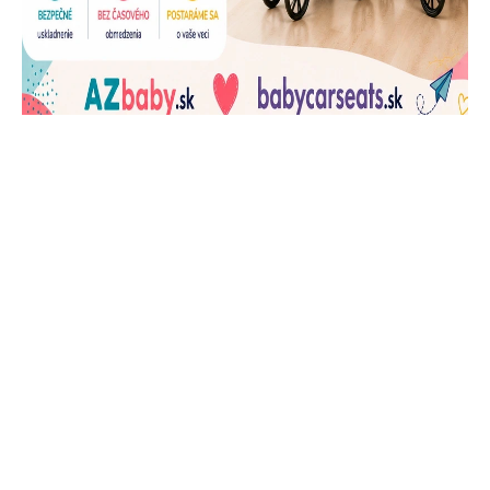
J
Ň
U