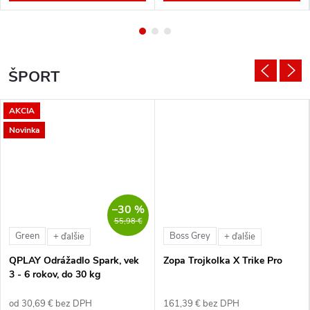
ŠPORT
AKCIA
Novinka
–30 %
55,98 €
Green
Boss Grey
+ ďalšie
+ ďalšie
QPLAY Odrážadlo Spark, vek
Zopa Trojkolka X Trike Pro
3 - 6 rokov, do 30 kg
od 30,69 € bez DPH
161,39 € bez DPH