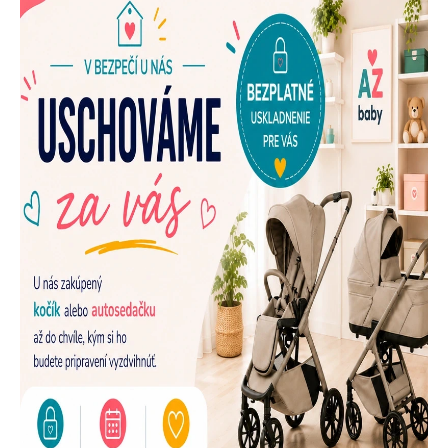
E
N
A
Š
U
P
R
E
D
A