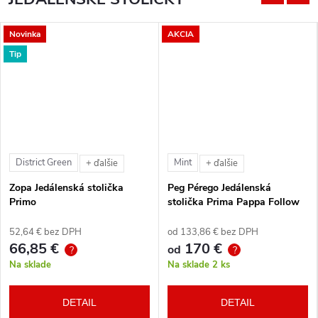
Novinka
AKCIA
Tip
District Green
Mint
+ ďalšie
+ ďalšie
Zopa Jedálenská stolička
Peg Pérego Jedálenská
Primo
stolička Prima Pappa Follow
Me Tahiti + hrazda zdarma
52,64 € bez DPH
od 133,86 € bez DPH
66,85 €
170 €
od
?
?
Na sklade
Na sklade
2 ks
DETAIL
DETAIL