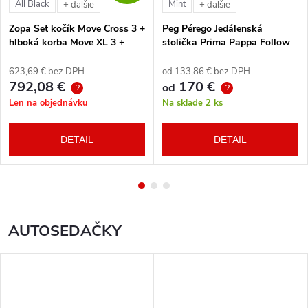
All Black
Mint
+ ďalšie
+ ďalšie
Zopa Set kočík Move Cross 3 +
Peg Pérego Jedálenská
hlboká korba Move XL 3 +
stolička Prima Pappa Follow
autosedačka XM podľa
Me Tahiti + hrazda zdarma
vlastného výberu + báza
623,69 € bez DPH
od 133,86 € bez DPH
792,08 €
170 €
od
?
?
Len na objednávku
Na sklade
2 ks
DETAIL
DETAIL
AUTOSEDAČKY