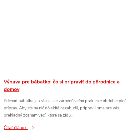
Výbava pre bábätko: čo si pripraviť do pôrodnice a
domov
Príchod bábätka je krásne, ale zároveň veľmi praktické obdobie plné
príprav. Aby ste na nič dôležité nezabudli, pripravili sme pre vás
prehľadný zoznam vecí, ktoré sa zídu...
Čítať článok