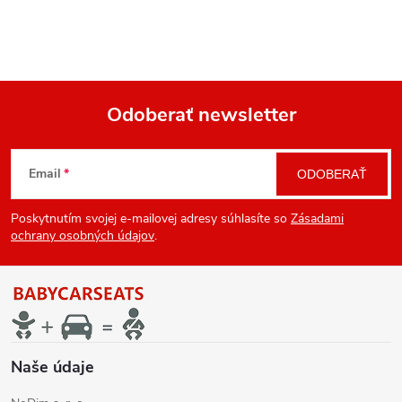
Odoberať newsletter
Z
Email
ODOBERAŤ
á
Poskytnutím svojej e-mailovej adresy súhlasíte so
Zásadami
p
ochrany osobných údajov
.
ä
t
i
Naše údaje