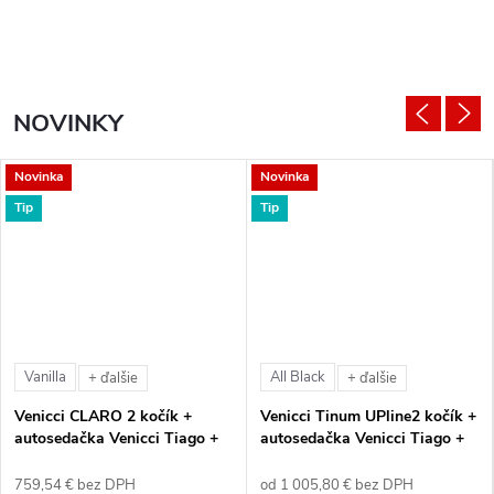
NOVINKY
Novinka
Novinka
Tip
Tip
Vanilla
All Black
+ ďalšie
+ ďalšie
Venicci CLARO 2 kočík +
Venicci Tinum UPline2 kočík +
autosedačka Venicci Tiago +
autosedačka Venicci Tiago +
360° otočná báza + adaptéry
360° otočná báza + adaptéry
759,54 € bez DPH
od 1 005,80 € bez DPH