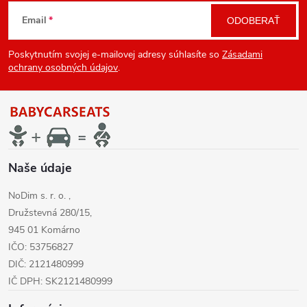
Z
Email
ODOBERAŤ
á
Poskytnutím svojej e-mailovej adresy súhlasíte so
Zásadami
p
ochrany osobných údajov
.
ä
t
i
Naše údaje
NoDim s. r. o. ,
e
Družstevná 280/15,
945 01 Komárno
IČO: 53756827
DIČ: 2121480999
IČ DPH: SK2121480999