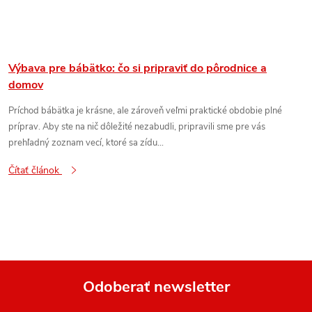
Výbava pre bábätko: čo si pripraviť do pôrodnice a
domov
Príchod bábätka je krásne, ale zároveň veľmi praktické obdobie plné
príprav. Aby ste na nič dôležité nezabudli, pripravili sme pre vás
prehľadný zoznam vecí, ktoré sa zídu...
Čítať článok
Odoberať newsletter