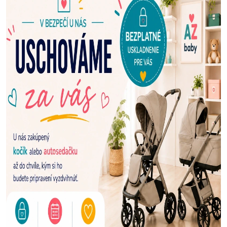
E
N
A
Š
U
P
R
E
D
A