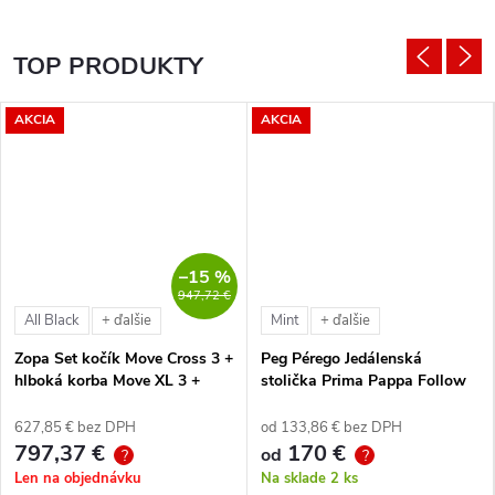
TOP PRODUKTY
AKCIA
AKCIA
–15 %
947,72 €
All Black
Mint
+ ďalšie
+ ďalšie
Zopa Set kočík Move Cross 3 +
Peg Pérego Jedálenská
hlboká korba Move XL 3 +
stolička Prima Pappa Follow
autosedačka XM podľa
Me Tahiti + hrazda zdarma
vlastného výberu + báza
627,85 € bez DPH
od 133,86 € bez DPH
797,37 €
170 €
od
?
?
Len na objednávku
Na sklade
2 ks