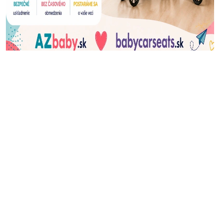
J
Ň
U