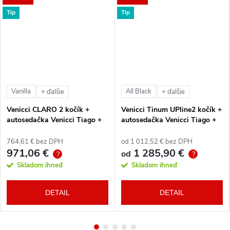
Tip
Tip
Vanilla
All Black
+ ďalšie
+ ďalšie
Venicci CLARO 2 kočík +
Venicci Tinum UPline2 kočík +
autosedačka Venicci Tiago +
autosedačka Venicci Tiago +
360° otočná báza + adaptéry
360° otočná báza + adaptéry
764,61 € bez DPH
od 1 012,52 € bez DPH
971,06 €
1 285,90 €
od
?
?
Skladom ihneď
Skladom ihneď
DETAIL
DETAIL