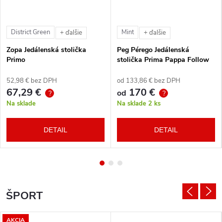
District Green
Mint
+ ďalšie
+ ďalšie
Zopa Jedálenská stolička
Peg Pérego Jedálenská
Primo
stolička Prima Pappa Follow
Me Tahiti + hrazda zdarma
52,98 € bez DPH
od 133,86 € bez DPH
67,29 €
170 €
od
?
?
Na sklade
Na sklade
2 ks
DETAIL
DETAIL
ŠPORT
AKCIA