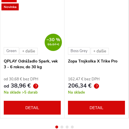
Novinka
–30 %
55,97 €
Green
Boss Grey
+ ďalšie
+ ďalšie
QPLAY Odrážadlo Spark, vek
Zopa Trojkolka X Trike Pro
3 - 6 rokov, do 30 kg
od 30,68 € bez DPH
162,47 € bez DPH
38,96 €
206,34 €
od
?
?
Na sklade
>5 darab
Na sklade
DETAIL
DETAIL