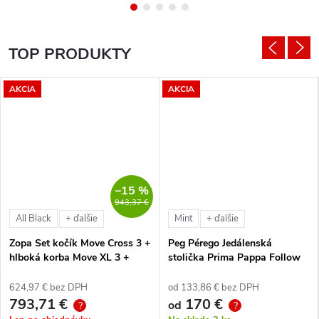
TOP PRODUKTY
AKCIA
AKCIA
–15 %
943,37 €
All Black
Mint
+ ďalšie
+ ďalšie
Zopa Set kočík Move Cross 3 +
Peg Pérego Jedálenská
hlboká korba Move XL 3 +
stolička Prima Pappa Follow
autosedačka XM podľa
Me Tahiti + hrazda zdarma
vlastného výberu + báza
624,97 € bez DPH
od 133,86 € bez DPH
793,71 €
170 €
od
?
?