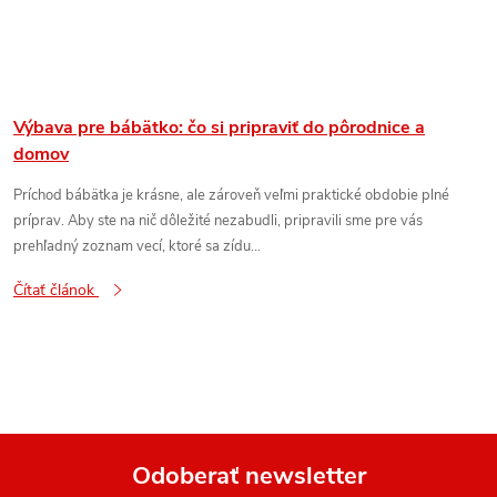
Výbava pre bábätko: čo si pripraviť do pôrodnice a
domov
Príchod bábätka je krásne, ale zároveň veľmi praktické obdobie plné
príprav. Aby ste na nič dôležité nezabudli, pripravili sme pre vás
prehľadný zoznam vecí, ktoré sa zídu...
Čítať článok
Odoberať newsletter