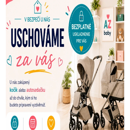
E
N
A
Š
U
P
R
E
D
A