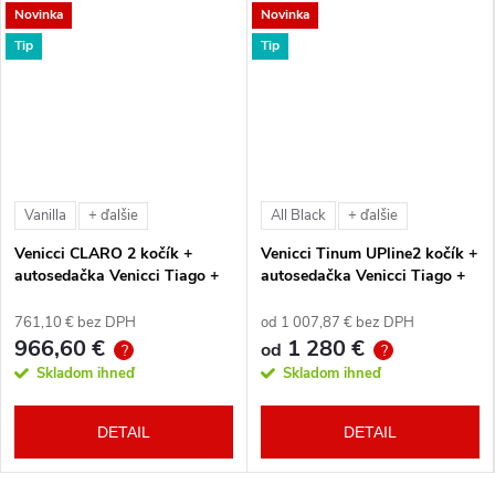
Novinka
Novinka
Tip
Tip
Vanilla
All Black
+ ďalšie
+ ďalšie
Venicci CLARO 2 kočík +
Venicci Tinum UPline2 kočík +
autosedačka Venicci Tiago +
autosedačka Venicci Tiago +
360° otočná báza + adaptéry
360° otočná báza + adaptéry
761,10 € bez DPH
od 1 007,87 € bez DPH
966,60 €
1 280 €
od
?
?
Skladom ihneď
Skladom ihneď
DETAIL
DETAIL