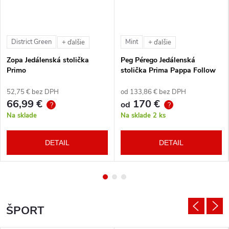
District Green
Mint
+ ďalšie
+ ďalšie
Zopa Jedálenská stolička
Peg Pérego Jedálenská
Primo
stolička Prima Pappa Follow
Me Tahiti + hrazda zdarma
52,75 € bez DPH
od 133,86 € bez DPH
66,99 €
170 €
od
?
?
Na sklade
Na sklade
2 ks
DETAIL
DETAIL
ŠPORT