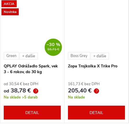
AKCIA
Novinka
–30 %
55,71 €
Green
Boss Grey
+ ďalšie
+ ďalšie
QPLAY Odrážadlo Spark, vek
Zopa Trojkolka X Trike Pro
3 - 6 rokov, do 30 kg
od 30,54 € bez DPH
161,73 € bez DPH
38,78 €
205,40 €
od
?
?
Na sklade
>5 darab
Na sklade
DETAIL
DETAIL