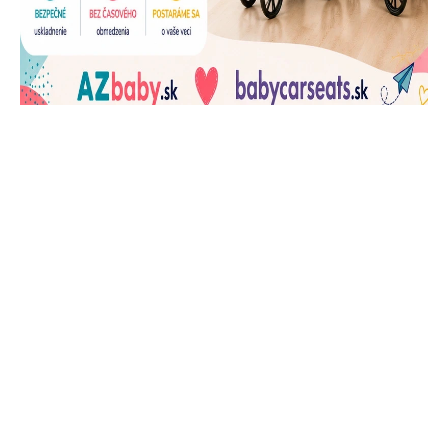
J
Ň
U