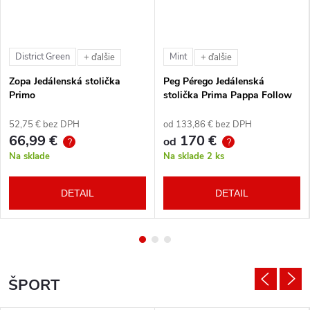
District Green
Mint
+ ďalšie
+ ďalšie
Zopa Jedálenská stolička
Peg Pérego Jedálenská
Primo
stolička Prima Pappa Follow
Me Tahiti + hrazda zdarma
52,75 € bez DPH
od 133,86 € bez DPH
66,99 €
170 €
od
?
?
Na sklade
Na sklade
2 ks
DETAIL
DETAIL
ŠPORT