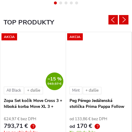
TOP PRODUKTY
AKCIA
AKCIA
–15 %
943,37 €
All Black
Mint
+ ďalšie
+ ďalšie
Zopa Set kočík Move Cross 3 +
Peg Pérego Jedálenská
hlboká korba Move XL 3 +
stolička Prima Pappa Follow
autosedačka XM podľa
Me Tahiti + hrazda zdarma
vlastného výberu + báza
624,97 € bez DPH
od 133,86 € bez DPH
793,71 €
170 €
od
?
?