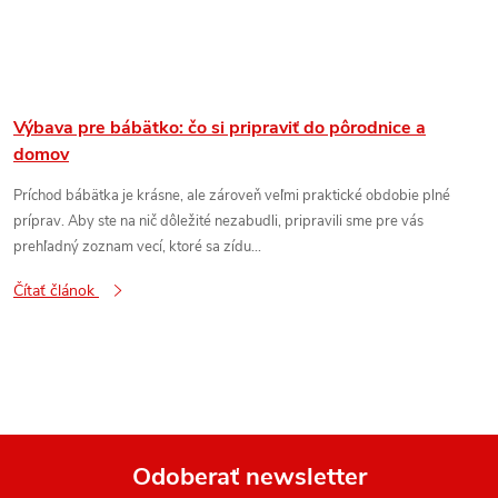
Výbava pre bábätko: čo si pripraviť do pôrodnice a
domov
Príchod bábätka je krásne, ale zároveň veľmi praktické obdobie plné
príprav. Aby ste na nič dôležité nezabudli, pripravili sme pre vás
prehľadný zoznam vecí, ktoré sa zídu...
Čítať článok
Odoberať newsletter