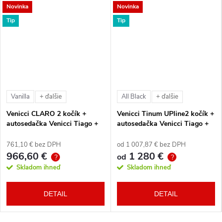
Novinka
Novinka
Tip
Tip
Vanilla
All Black
+ ďalšie
+ ďalšie
Venicci CLARO 2 kočík +
Venicci Tinum UPline2 kočík +
autosedačka Venicci Tiago +
autosedačka Venicci Tiago +
360° otočná báza + adaptéry
360° otočná báza + adaptéry
761,10 € bez DPH
od 1 007,87 € bez DPH
966,60 €
1 280 €
od
?
?
Skladom ihneď
Skladom ihneď
DETAIL
DETAIL