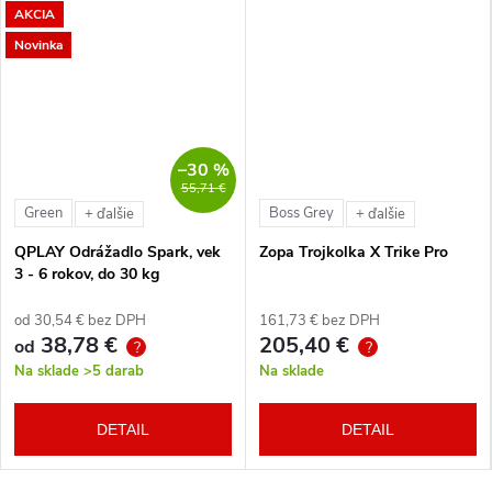
AKCIA
Novinka
–30 %
55,71 €
Green
Boss Grey
+ ďalšie
+ ďalšie
QPLAY Odrážadlo Spark, vek
Zopa Trojkolka X Trike Pro
3 - 6 rokov, do 30 kg
od 30,54 € bez DPH
161,73 € bez DPH
38,78 €
205,40 €
od
?
?
Na sklade
>5 darab
Na sklade
DETAIL
DETAIL