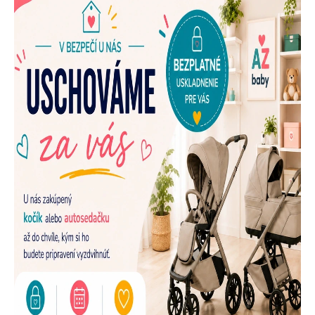
E
N
A
Š
U
P
R
E
D
A