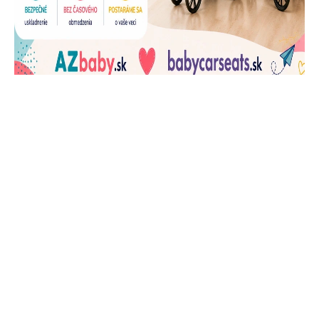
J
Ň
U