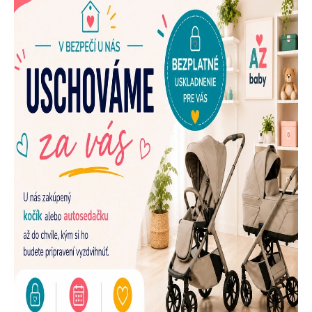
E
N
A
Š
U
P
R
E
D
A