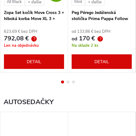
All Black
Mint
+ ďalšie
+ ďalšie
Zopa Set kočík Move Cross 3 +
Peg Pérego Jedálenská
hlboká korba Move XL 3 +
stolička Prima Pappa Follow
autosedačka XM podľa
Me Tahiti + hrazda zdarma
vlastného výberu + báza
623,69 € bez DPH
od 133,86 € bez DPH
792,08 €
170 €
od
?
?
Len na objednávku
Na sklade
2 ks
DETAIL
DETAIL
AUTOSEDAČKY