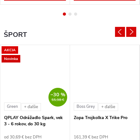
ŠPORT
AKCIA
Novinka
–30 %
55,98 €
Green
Boss Grey
+ ďalšie
+ ďalšie
QPLAY Odrážadlo Spark, vek
Zopa Trojkolka X Trike Pro
3 - 6 rokov, do 30 kg
od 30,69 € bez DPH
161,39 € bez DPH