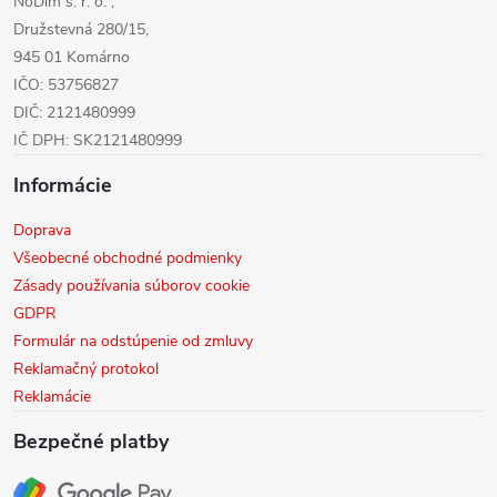
NoDim s. r. o. ,
e
Družstevná 280/15,
945 01 Komárno
IČO: 53756827
DIČ: 2121480999
IČ DPH: SK2121480999
Informácie
Doprava
Všeobecné obchodné podmienky
Zásady používania súborov cookie
GDPR
Formulár na odstúpenie od zmluvy
Reklamačný protokol
Reklamácie
Bezpečné platby