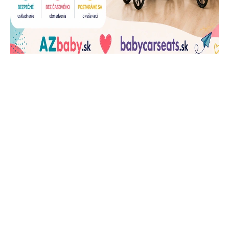
J
Ň
U