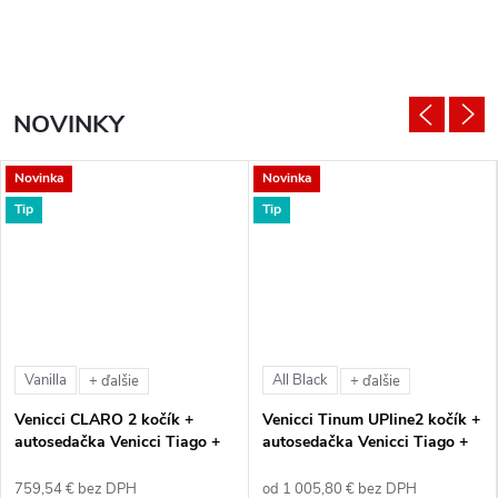
NOVINKY
Novinka
Novinka
Tip
Tip
Vanilla
All Black
+ ďalšie
+ ďalšie
Venicci CLARO 2 kočík +
Venicci Tinum UPline2 kočík +
autosedačka Venicci Tiago +
autosedačka Venicci Tiago +
360° otočná báza + adaptéry
360° otočná báza + adaptéry
759,54 € bez DPH
od 1 005,80 € bez DPH