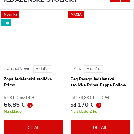
Novinka
AKCIA
Tip
District Green
Mint
+ ďalšie
+ ďalšie
Zopa Jedálenská stolička
Peg Pérego Jedálenská
Primo
stolička Prima Pappa Follow
Me Tahiti + hrazda zdarma
52,64 € bez DPH
od 133,86 € bez DPH
66,85 €
170 €
od
?
?
Na sklade
Na sklade
2 ks
DETAIL
DETAIL