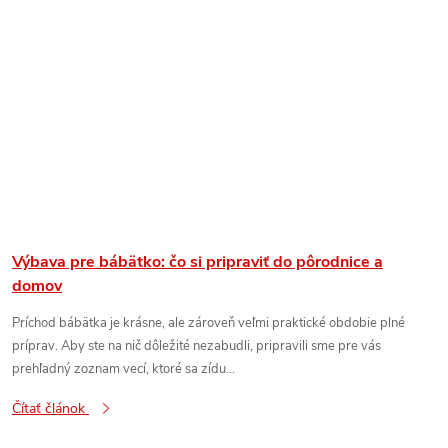
Výbava pre bábätko: čo si pripraviť do pôrodnice a
domov
Príchod bábätka je krásne, ale zároveň veľmi praktické obdobie plné
príprav. Aby ste na nič dôležité nezabudli, pripravili sme pre vás
prehľadný zoznam vecí, ktoré sa zídu...
Čítať článok