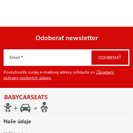
Odoberať newsletter
Z
Email
ODOBERAŤ
á
Poskytnutím svojej e-mailovej adresy súhlasíte so
Zásadami
p
ochrany osobných údajov
.
ä
t
i
Naše údaje