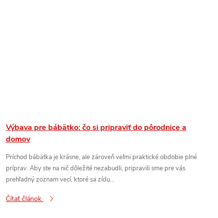
Výbava pre bábätko: čo si pripraviť do pôrodnice a
domov
Príchod bábätka je krásne, ale zároveň veľmi praktické obdobie plné
príprav. Aby ste na nič dôležité nezabudli, pripravili sme pre vás
prehľadný zoznam vecí, ktoré sa zídu...
Čítať článok