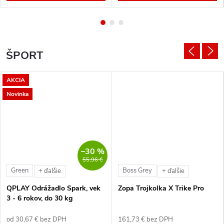
ŠPORT
AKCIA
Novinka
–30 %
55,96 €
Green
Boss Grey
+ ďalšie
+ ďalšie
QPLAY Odrážadlo Spark, vek
Zopa Trojkolka X Trike Pro
3 - 6 rokov, do 30 kg
od 30,67 € bez DPH
161,73 € bez DPH