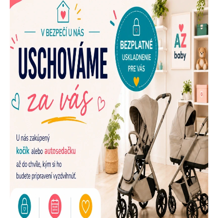
E
N
A
Š
U
P
R
E
D
A