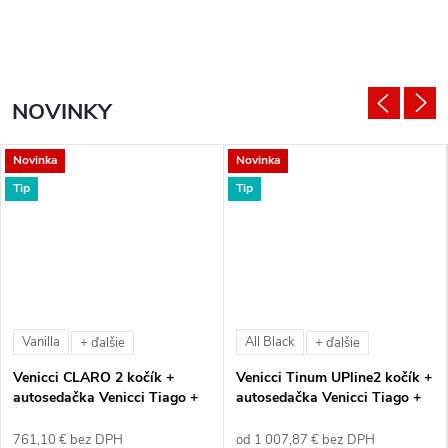
NOVINKY
Novinka
Novinka
Tip
Tip
Vanilla
All Black
+ ďalšie
+ ďalšie
Venicci CLARO 2 kočík +
Venicci Tinum UPline2 kočík +
autosedačka Venicci Tiago +
autosedačka Venicci Tiago +
360° otočná báza + adaptéry
360° otočná báza + adaptéry
761,10 € bez DPH
od 1 007,87 € bez DPH