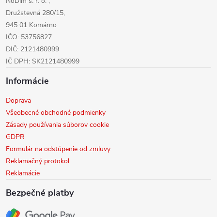
NoDim s. r. o. ,
e
Družstevná 280/15,
945 01 Komárno
IČO: 53756827
DIČ: 2121480999
IČ DPH: SK2121480999
Informácie
Doprava
Všeobecné obchodné podmienky
Zásady používania súborov cookie
GDPR
Formulár na odstúpenie od zmluvy
Reklamačný protokol
Reklamácie
Bezpečné platby