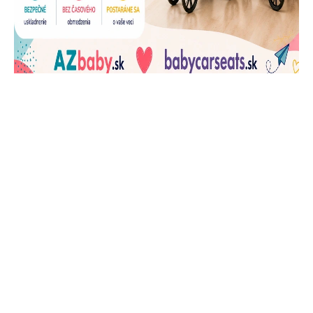
J
Ň
U