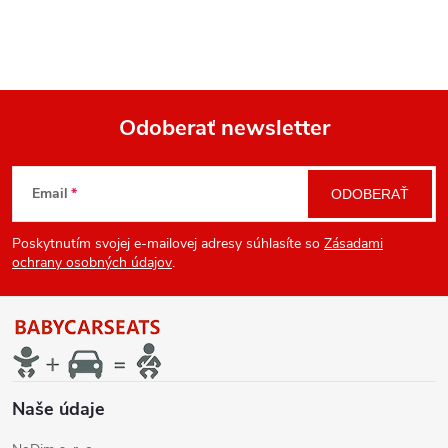
Odoberať newsletter
Z
Email
ODOBERAŤ
á
Poskytnutím svojej e-mailovej adresy súhlasíte so
Zásadami
p
ochrany osobných údajov
.
ä
t
i
Naše údaje