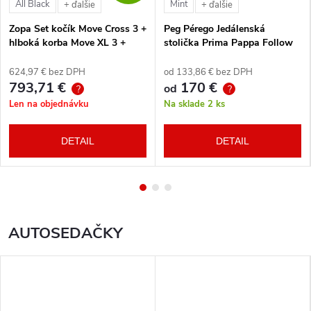
All Black
Mint
+ ďalšie
+ ďalšie
Zopa Set kočík Move Cross 3 +
Peg Pérego Jedálenská
hlboká korba Move XL 3 +
stolička Prima Pappa Follow
autosedačka XM podľa
Me Tahiti + hrazda zdarma
vlastného výberu + báza
624,97 € bez DPH
od 133,86 € bez DPH
793,71 €
170 €
od
?
?
Len na objednávku
Na sklade
2 ks
DETAIL
DETAIL
AUTOSEDAČKY