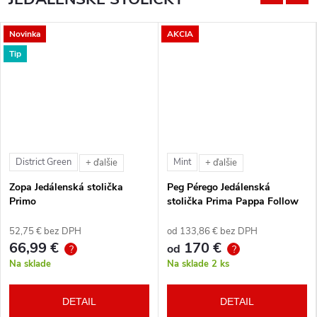
Novinka
AKCIA
Tip
District Green
Mint
+ ďalšie
+ ďalšie
Zopa Jedálenská stolička
Peg Pérego Jedálenská
Primo
stolička Prima Pappa Follow
Me Tahiti + hrazda zdarma
52,75 € bez DPH
od 133,86 € bez DPH
66,99 €
170 €
od
?
?
Na sklade
Na sklade
2 ks
DETAIL
DETAIL