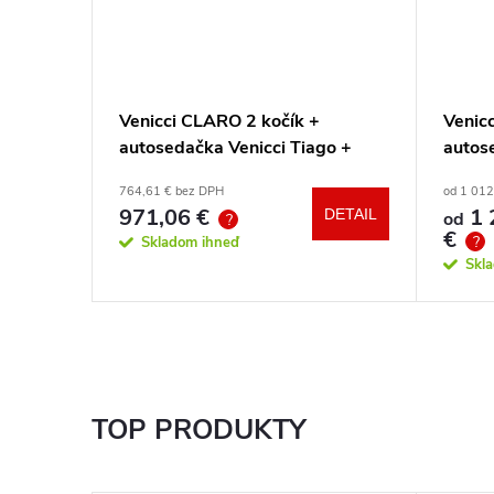
a a
Venicci CLARO 2 kočík +
Venicc
autosedačka Venicci Tiago +
autos
360° otočná báza + adaptéry
360° 
764,61 € bez DPH
od 1 012
971,06 €
1 
DETAIL
DETAIL
od
?
€
?
Skladom ihneď
Skl
TOP PRODUKTY