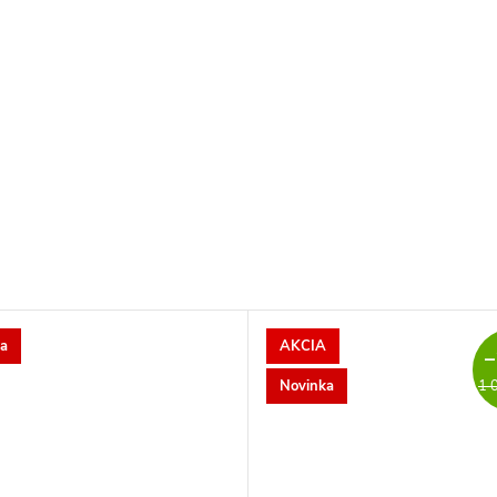
a
AKCIA
–
Novinka
1 