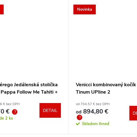
Novinka
érego Jedálenská stolička
Venicci kombinovaný kočík
 Pappa Follow Me Tahiti +
Tinum UPline 2
a zdarma
86 € bez DPH
od 704,57 € bez DPH
0 €
894,80 €
DETAIL
od
?
D
?
ade
2 ks
Skladom ihneď