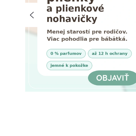
T
Predchádzajúce
Í
V
T
E
N
A
Š
U