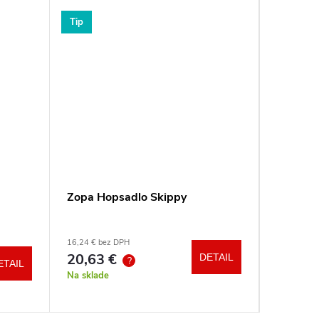
Tip
Tip
Zopa Hopsadlo Skippy
Reer Po
Clip&G
16,24 € bez DPH
11,02 € be
20,63 €
14 €
DETAIL
?
ETAIL
Na sklade
Na sklad