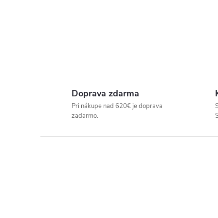
P
R
E
Doprava zdarma
D
Pri nákupe nad 620€ je doprava
S
zadarmo.
A
J
Ň
U