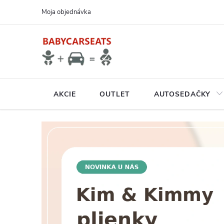
Prejsť
Moja objednávka
na
obsah
AKCIE
OUTLET
AUTOSEDAČKY
N
A
V
Š