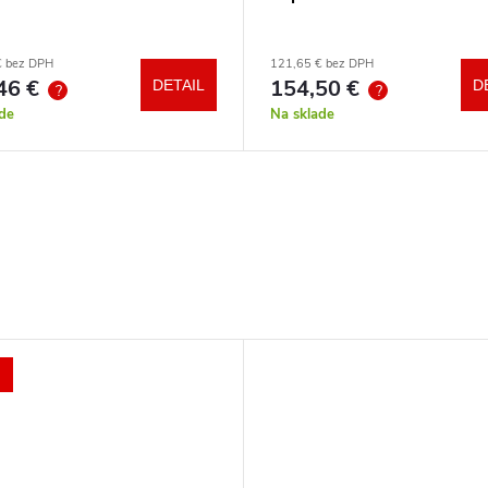
€ bez DPH
121,65 € bez DPH
46 €
154,50 €
DETAIL
D
?
?
de
Na sklade