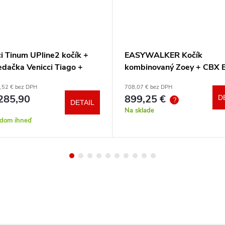
i Tinum UPline2 kočík +
EASYWALKER Kočík
edačka Venicci Tiago +
kombinovaný Zoey + CBX 
otočná báza + adaptéry
CYBEX Aton B2 i-Size +
,52 € bez DPH
708,07 € bez DPH
základňa
285,90
899,25 €
D
?
DETAIL
Na sklade
adom ihneď