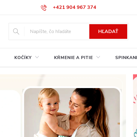
+421 904 967 374‬
info@babycarseats.sk
HĽADAŤ
KOČÍKY
KŔMENIE A PITIE
SPINKAN