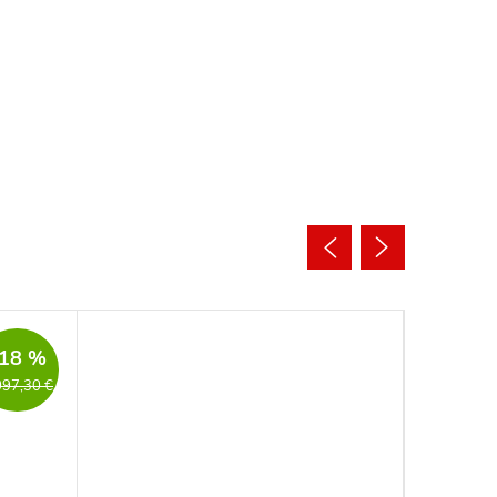
Novinka
18 %
097,30 €