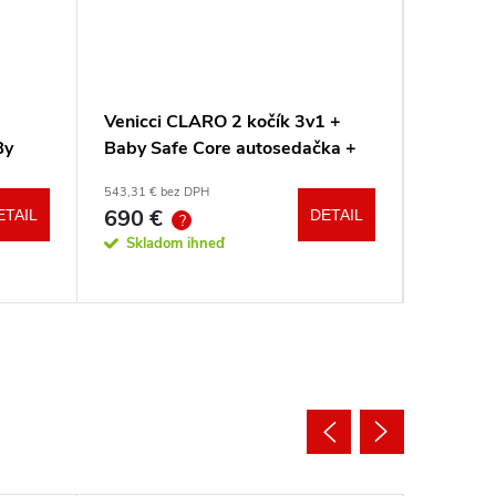
Venicci CLARO 2 kočík 3v1 +
Venicci
By
Baby Safe Core autosedačka +
Tinum U
adaptéry
543,31 € bez DPH
od 704,57 
690 €
894
ETAIL
DETAIL
od
?
?
Skladom ihneď
Sklad