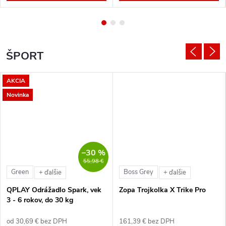
ŠPORT
AKCIA
Novinka
–30 %
55,98 €
Green
Boss Grey
+ ďalšie
+ ďalšie
QPLAY Odrážadlo Spark, vek
Zopa Trojkolka X Trike Pro
3 - 6 rokov, do 30 kg
od 30,69 € bez DPH
161,39 € bez DPH