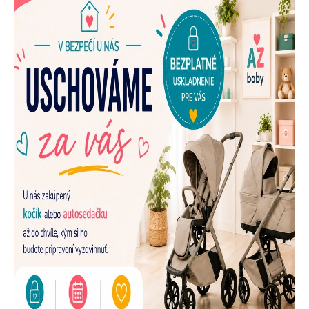
E
N
A
Š
U
P
R
E
D
A