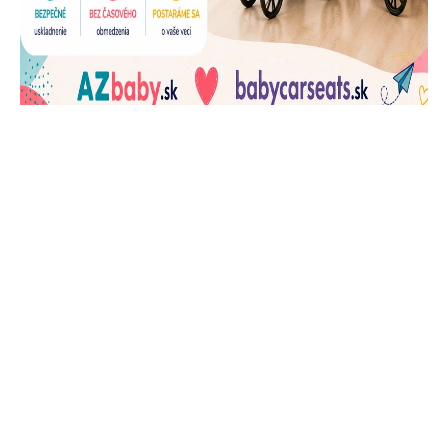
J
Ň
U