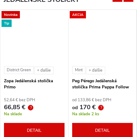
Novinka
AKCIA
Tip
District Green
Mint
+ ďalšie
+ ďalšie
Zopa Jedálenská stolička
Peg Pérego Jedálenská
Primo
stolička Prima Pappa Follow
Me Tahiti + hrazda zdarma
52,64 € bez DPH
od 133,86 € bez DPH
66,85 €
170 €
od
?
?
Na sklade
Na sklade
2 ks
DETAIL
DETAIL