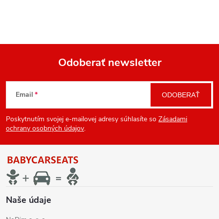
Odoberať newsletter
Z
Email
ODOBERAŤ
á
Poskytnutím svojej e-mailovej adresy súhlasíte so
Zásadami
p
ochrany osobných údajov
.
ä
t
i
Naše údaje