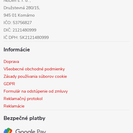
NoDim s. r. o. ,
e
Družstevná 280/15,
945 01 Komárno
IČO: 53756827
DIČ: 2121480999
IČ DPH: SK2121480999
Informácie
Doprava
Všeobecné obchodné podmienky
Zásady používania súborov cookie
GDPR
Formulár na odstúpenie od zmluvy
Reklamačný protokol
Reklamácie
Bezpečné platby