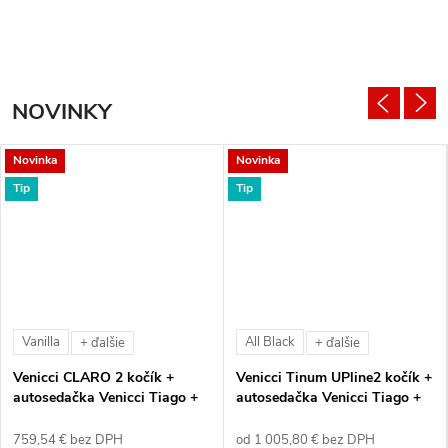
NOVINKY
Novinka
Novinka
Tip
Tip
Vanilla
All Black
+ ďalšie
+ ďalšie
Venicci CLARO 2 kočík +
Venicci Tinum UPline2 kočík +
autosedačka Venicci Tiago +
autosedačka Venicci Tiago +
360° otočná báza + adaptéry
360° otočná báza + adaptéry
759,54 € bez DPH
od 1 005,80 € bez DPH