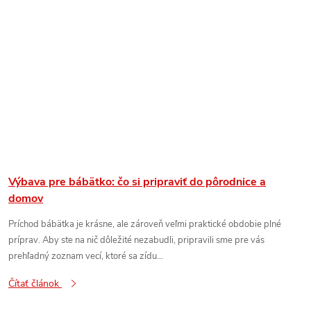
Výbava pre bábätko: čo si pripraviť do pôrodnice a
domov
Príchod bábätka je krásne, ale zároveň veľmi praktické obdobie plné
príprav. Aby ste na nič dôležité nezabudli, pripravili sme pre vás
prehľadný zoznam vecí, ktoré sa zídu...
Čítať článok