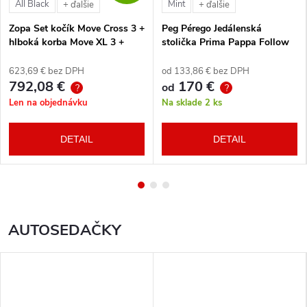
All Black
Mint
+ ďalšie
+ ďalšie
Zopa Set kočík Move Cross 3 +
Peg Pérego Jedálenská
hlboká korba Move XL 3 +
stolička Prima Pappa Follow
autosedačka XM podľa
Me Tahiti + hrazda zdarma
vlastného výberu + báza
623,69 € bez DPH
od 133,86 € bez DPH
792,08 €
170 €
od
?
?
Len na objednávku
Na sklade
2 ks
DETAIL
DETAIL
AUTOSEDAČKY