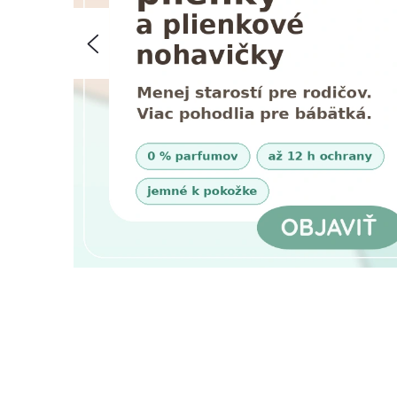
T
Predchádzajúce
Í
V
T
E
N
A
Š
U