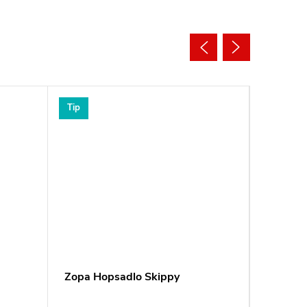
Tip
Tip
Zopa Hopsadlo Skippy
Reer Po
Clip&G