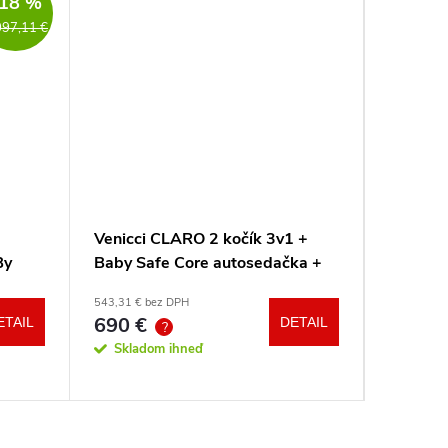
18 %
097,11 €
Venicci CLARO 2 kočík 3v1 +
Venicci
By
Baby Safe Core autosedačka +
Tinum U
adaptéry
543,31 € bez DPH
od 701,33 
690 €
890
ETAIL
DETAIL
od
?
?
Skladom ihneď
Sklad