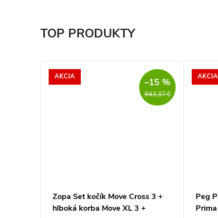
TOP PRODUKTY
AKCIA
AKCIA
–15 %
943,37 €
ačku
Zopa Set kočík Move Cross 3 +
Peg P
hlboká korba Move XL 3 +
Prima