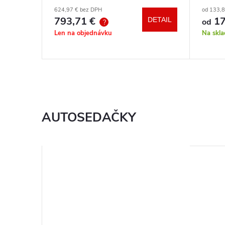
autosedačka XM podľa vlastného
hrazd
624,97 € bez DPH
od 133,
výberu + báza
793,71 €
17
DETAIL
DETAIL
od
?
Len na objednávku
Na skl
AUTOSEDAČKY