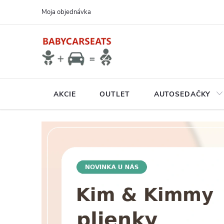
Prejsť
Moja objednávka
na
obsah
AKCIE
OUTLET
AUTOSEDAČKY
N
A
V
Š