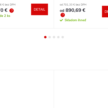
a zdarma
86 € bez DPH
od 701,33 € bez DPH
0 €
890,69 €
DETAIL
od
?
D
?
ade
2 ks
Skladom ihneď