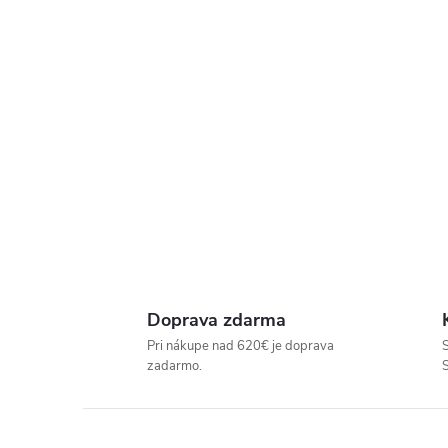
P
R
E
D
A
J
Doprava zdarma
Pri nákupe nad 620€ je doprava
S
Ň
zadarmo.
U