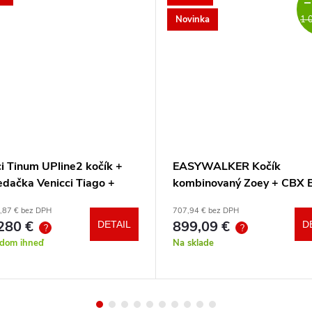
–
Novinka
1 
i Tinum UPline2 kočík +
EASYWALKER Kočík
edačka Venicci Tiago +
kombinovaný Zoey + CBX 
otočná báza + adaptéry
CYBEX Aton B2 i-Size +
,87 € bez DPH
707,94 € bez DPH
základňa
280 €
899,09 €
DETAIL
D
?
?
adom ihneď
Na sklade