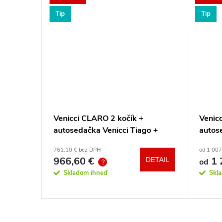
Tip
Tip
 Ride
Venicci CLARO 2 kočík +
Venicc
autosedačka Venicci Tiago +
autos
360° otočná báza + adaptéry
360° 
761,10 € bez DPH
od 1 007
966,60 €
1 
DETAIL
DETAIL
od
?
Skladom ihneď
Skl