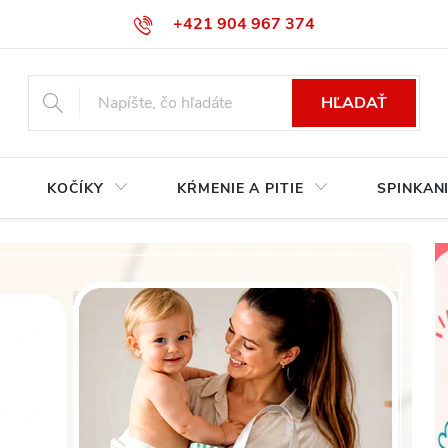
+421 904 967 374‬
info@babycarseats.sk
HĽADAŤ
KOČÍKY
KŔMENIE A PITIE
SPINKAN