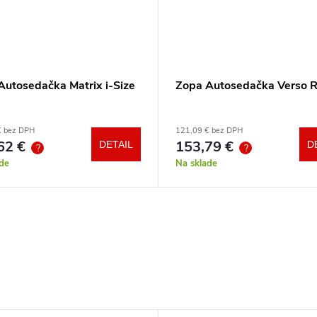
Autosedačka Matrix i-Size
Zopa Autosedačka Verso 
€ bez DPH
121,09 € bez DPH
62 €
153,79 €
DETAIL
D
?
?
de
Na sklade