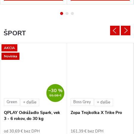
ŠPORT
AKCIA
Novinka
–30 %
55,98 €
Green
Boss Grey
+ ďalšie
+ ďalšie
QPLAY Odrážadlo Spark, vek
Zopa Trojkolka X Trike Pro
3 - 6 rokov, do 30 kg
od 30,69 € bez DPH
161,39 € bez DPH