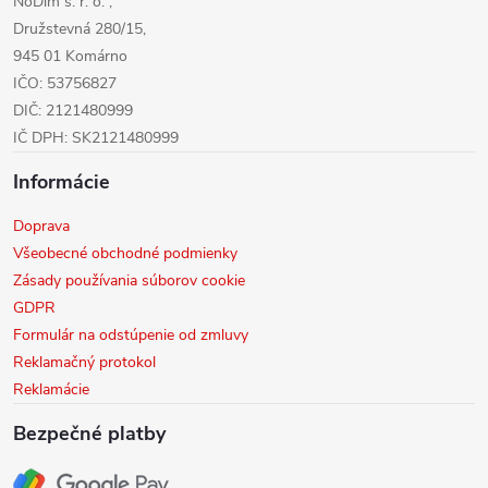
NoDim s. r. o. ,
e
Družstevná 280/15,
945 01 Komárno
IČO: 53756827
DIČ: 2121480999
IČ DPH: SK2121480999
Informácie
Doprava
Všeobecné obchodné podmienky
Zásady používania súborov cookie
GDPR
Formulár na odstúpenie od zmluvy
Reklamačný protokol
Reklamácie
Bezpečné platby