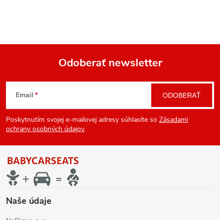
Odoberať newsletter
Z
Email
ODOBERAŤ
á
Poskytnutím svojej e-mailovej adresy súhlasíte so
Zásadami
p
ochrany osobných údajov
.
ä
t
i
Naše údaje