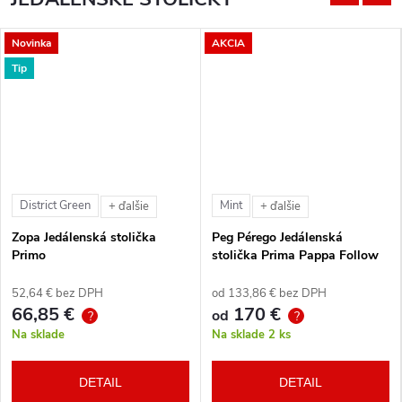
Novinka
AKCIA
Tip
District Green
Mint
+ ďalšie
+ ďalšie
Zopa Jedálenská stolička
Peg Pérego Jedálenská
Primo
stolička Prima Pappa Follow
Me Tahiti + hrazda zdarma
52,64 € bez DPH
od 133,86 € bez DPH
66,85 €
170 €
od
?
?
Na sklade
Na sklade
2 ks
DETAIL
DETAIL