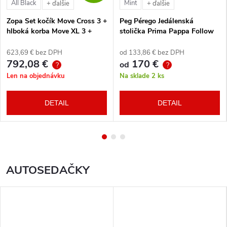
All Black
Mint
+ ďalšie
+ ďalšie
Zopa Set kočík Move Cross 3 +
Peg Pérego Jedálenská
hlboká korba Move XL 3 +
stolička Prima Pappa Follow
autosedačka XM podľa
Me Tahiti + hrazda zdarma
vlastného výberu + báza
623,69 € bez DPH
od 133,86 € bez DPH
792,08 €
170 €
od
?
?
Len na objednávku
Na sklade
2 ks
DETAIL
DETAIL
AUTOSEDAČKY