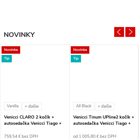
NOVINKY
Novinka
Novinka
Tip
Tip
Vanilla
All Black
+ ďalšie
+ ďalšie
Venicci CLARO 2 kočík +
Venicci Tinum UPline2 kočík +
autosedačka Venicci Tiago +
autosedačka Venicci Tiago +
360° otočná báza + adaptéry
360° otočná báza + adaptéry
759,54 € bez DPH
od 1 005,80 € bez DPH