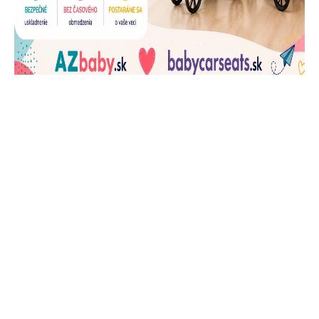
J
Ň
U