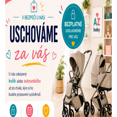
E
N
A
Š
U
P
R
E
D
A