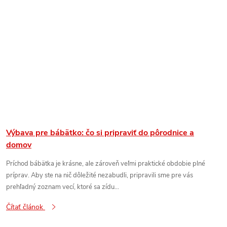
Výbava pre bábätko: čo si pripraviť do pôrodnice a
domov
Príchod bábätka je krásne, ale zároveň veľmi praktické obdobie plné
príprav. Aby ste na nič dôležité nezabudli, pripravili sme pre vás
prehľadný zoznam vecí, ktoré sa zídu...
Čítať článok