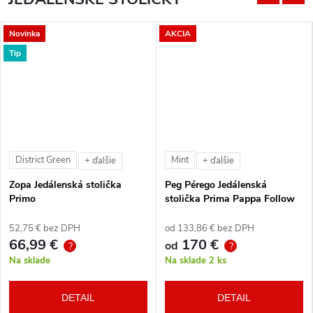
Novinka
AKCIA
Tip
District Green
Mint
+ ďalšie
+ ďalšie
Zopa Jedálenská stolička
Peg Pérego Jedálenská
Primo
stolička Prima Pappa Follow
Me Tahiti + hrazda zdarma
52,75 € bez DPH
od 133,86 € bez DPH
66,99 €
170 €
od
?
?
Na sklade
Na sklade
2 ks
DETAIL
DETAIL