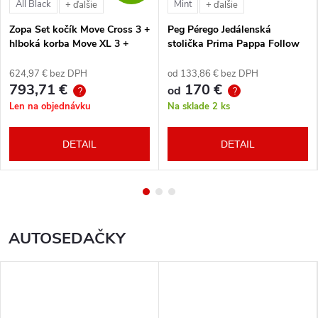
All Black
Mint
+ ďalšie
+ ďalšie
Zopa Set kočík Move Cross 3 +
Peg Pérego Jedálenská
hlboká korba Move XL 3 +
stolička Prima Pappa Follow
autosedačka XM podľa
Me Tahiti + hrazda zdarma
vlastného výberu + báza
624,97 € bez DPH
od 133,86 € bez DPH
793,71 €
170 €
od
?
?
Len na objednávku
Na sklade
2 ks
DETAIL
DETAIL
AUTOSEDAČKY