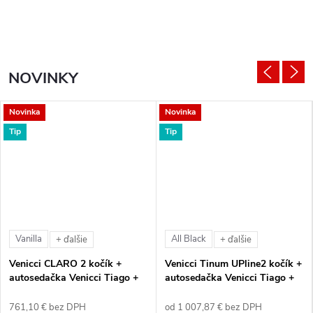
NOVINKY
Novinka
Novinka
Tip
Tip
Vanilla
All Black
+ ďalšie
+ ďalšie
Venicci CLARO 2 kočík +
Venicci Tinum UPline2 kočík +
autosedačka Venicci Tiago +
autosedačka Venicci Tiago +
360° otočná báza + adaptéry
360° otočná báza + adaptéry
761,10 € bez DPH
od 1 007,87 € bez DPH