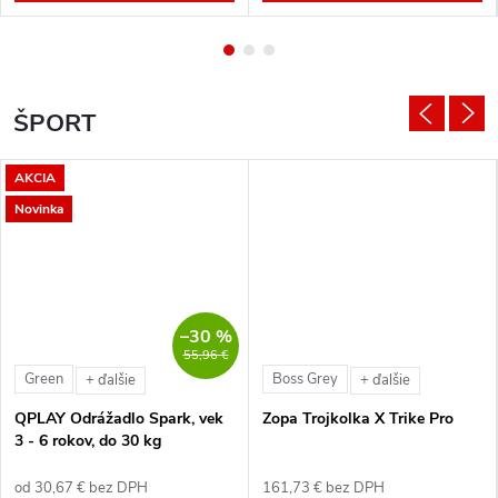
ŠPORT
AKCIA
Novinka
–30 %
55,96 €
Green
Boss Grey
+ ďalšie
+ ďalšie
QPLAY Odrážadlo Spark, vek
Zopa Trojkolka X Trike Pro
3 - 6 rokov, do 30 kg
od 30,67 € bez DPH
161,73 € bez DPH