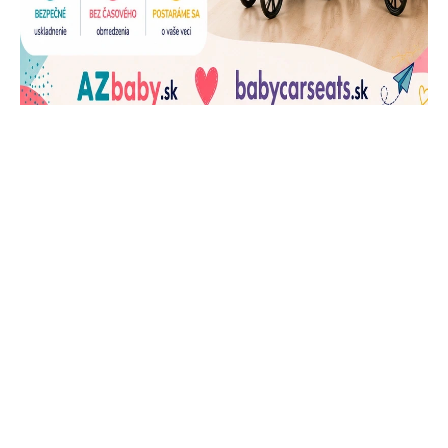
J
Ň
U