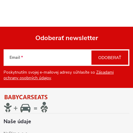
Odoberať newsletter
Z
Email
ODOBERAŤ
á
Poskytnutím svojej e-mailovej adresy súhlasíte so
Zásadami
p
ochrany osobných údajov
.
ä
t
i
Naše údaje