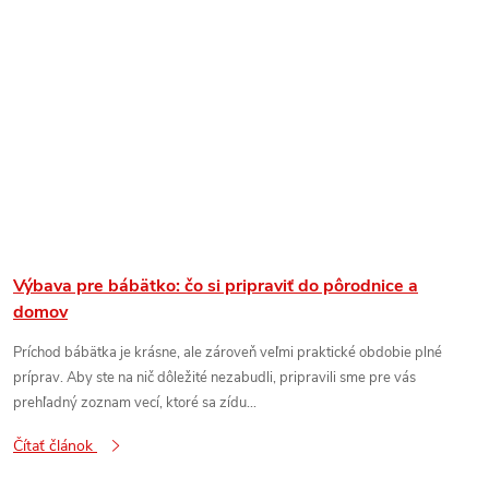
Výbava pre bábätko: čo si pripraviť do pôrodnice a
domov
Príchod bábätka je krásne, ale zároveň veľmi praktické obdobie plné
príprav. Aby ste na nič dôležité nezabudli, pripravili sme pre vás
prehľadný zoznam vecí, ktoré sa zídu...
Čítať článok