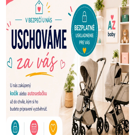
E
N
A
Š
U
P
R
E
D
A