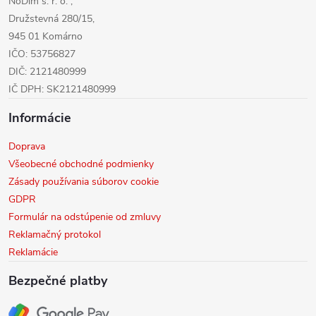
NoDim s. r. o. ,
e
Družstevná 280/15,
945 01 Komárno
IČO: 53756827
DIČ: 2121480999
IČ DPH: SK2121480999
Informácie
Doprava
Všeobecné obchodné podmienky
Zásady používania súborov cookie
GDPR
Formulár na odstúpenie od zmluvy
Reklamačný protokol
Reklamácie
Bezpečné platby