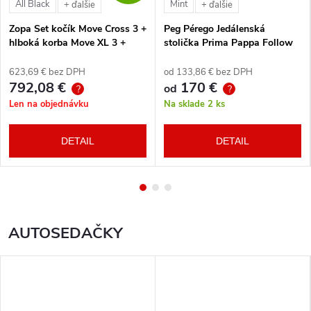
All Black
Mint
+ ďalšie
+ ďalšie
Zopa Set kočík Move Cross 3 +
Peg Pérego Jedálenská
hlboká korba Move XL 3 +
stolička Prima Pappa Follow
autosedačka XM podľa
Me Tahiti + hrazda zdarma
vlastného výberu + báza
623,69 € bez DPH
od 133,86 € bez DPH
792,08 €
170 €
od
?
?
Len na objednávku
Na sklade
2 ks
DETAIL
DETAIL
AUTOSEDAČKY