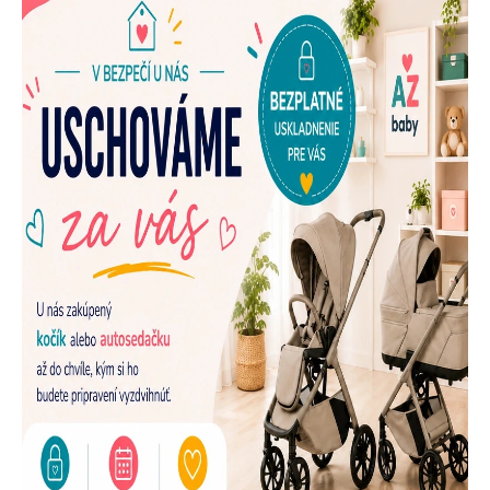
E
N
A
Š
U
P
R
E
D
A