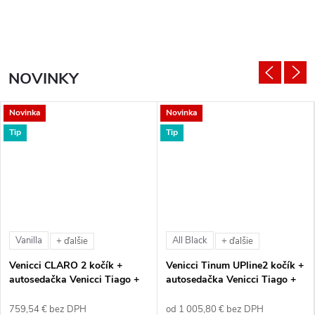
NOVINKY
Novinka
Novinka
Tip
Tip
Vanilla
All Black
+ ďalšie
+ ďalšie
Venicci CLARO 2 kočík +
Venicci Tinum UPline2 kočík +
autosedačka Venicci Tiago +
autosedačka Venicci Tiago +
360° otočná báza + adaptéry
360° otočná báza + adaptéry
759,54 € bez DPH
od 1 005,80 € bez DPH