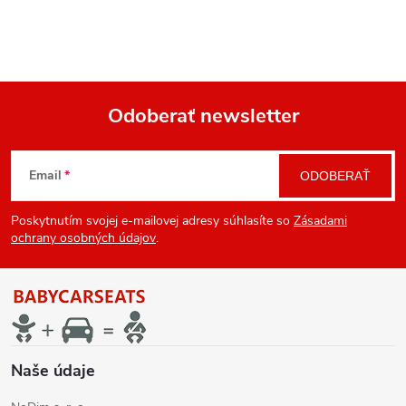
Odoberať newsletter
Z
Email
ODOBERAŤ
á
Poskytnutím svojej e-mailovej adresy súhlasíte so
Zásadami
p
ochrany osobných údajov
.
ä
t
i
Naše údaje