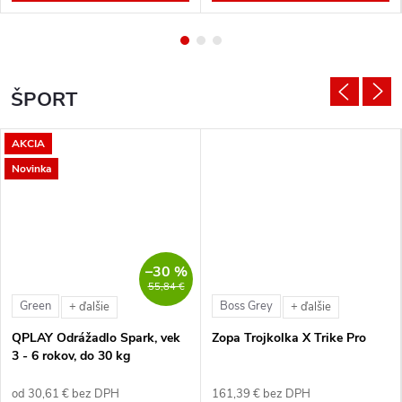
ŠPORT
AKCIA
Novinka
–30 %
55,84 €
Green
Boss Grey
+ ďalšie
+ ďalšie
QPLAY Odrážadlo Spark, vek
Zopa Trojkolka X Trike Pro
3 - 6 rokov, do 30 kg
od 30,61 € bez DPH
161,39 € bez DPH