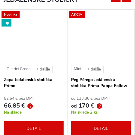
Novinka
AKCIA
Tip
District Green
Mint
+ ďalšie
+ ďalšie
Zopa Jedálenská stolička
Peg Pérego Jedálenská
Primo
stolička Prima Pappa Follow
Me Tahiti + hrazda zdarma
52,64 € bez DPH
od 133,86 € bez DPH
66,85 €
170 €
od
?
?
Na sklade
Na sklade
2 ks
DETAIL
DETAIL