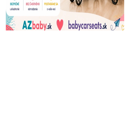
J
Ň
U