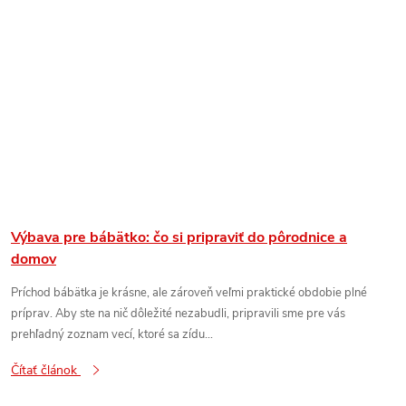
Výbava pre bábätko: čo si pripraviť do pôrodnice a
domov
Príchod bábätka je krásne, ale zároveň veľmi praktické obdobie plné
príprav. Aby ste na nič dôležité nezabudli, pripravili sme pre vás
prehľadný zoznam vecí, ktoré sa zídu...
Čítať článok