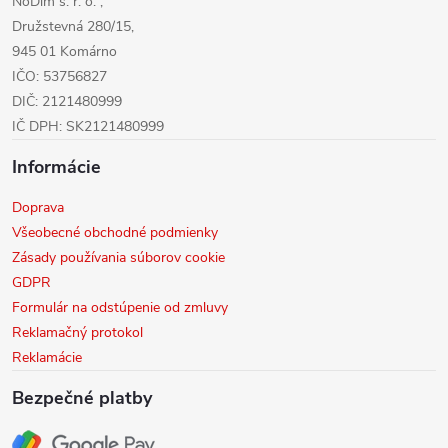
NoDim s. r. o. ,
e
Družstevná 280/15,
945 01 Komárno
IČO: 53756827
DIČ: 2121480999
IČ DPH: SK2121480999
Informácie
Doprava
Všeobecné obchodné podmienky
Zásady používania súborov cookie
GDPR
Formulár na odstúpenie od zmluvy
Reklamačný protokol
Reklamácie
Bezpečné platby